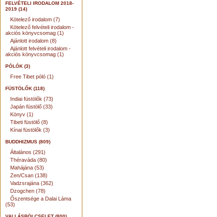
FELVÉTELI IRODALOM 2018-
2019 (14)
Kötelező irodalom (7)
Kötelező felvételi irodalom -
akciós könyvcsomag (1)
Ajánlott irodalom (8)
Ajánlott felvételi irodalom -
akciós könyvcsomag (1)
PÓLÓK (3)
Free Tibet póló (1)
FÜSTÖLŐK (118)
Indiai füstölők (73)
Japán füstölő (33)
Könyv (1)
Tibeti füstölő (8)
Kínai füstölők (3)
BUDDHIZMUS (809)
Általános (291)
Théraváda (80)
Mahájána (53)
Zen/Csan (138)
Vadzsrajána (362)
Dzogchen (78)
Őszentsége a Dalai Láma
(53)
VALLÁSBÖLCSELET (800)