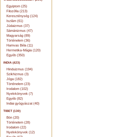
Egyiptom (25)
Filozófia (213)
Kereszténység (124)
Iszlám (61)
Júdaizmus (37)
Sámánizmus (47)
Magyarság (89)
Történelem (36)
Hamvas Béla (11)
Hermetika-Mágia (120)
Egyéb (350)
INDIA (423)
Hinduizmus (194)
Szikhizmus (3)
Jóga (182)
Történelem (23)
Irodalom (102)
Nyelvkönyvek (7)
Egyéb (82)
Indiai gyógyászat (40)
TIBET (130)
Bön (20)
Történelem (28)
Irodalom (22)
Nyelvkönyvek (12)