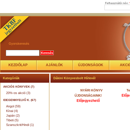
Felhasználói név:
Gyorskeresés
KEZDŐLAP
AJÁNLÓK
ÚJDONSÁGOK
AKCI
Kategóriák
Dákini Könyvesbolt Hírlevél
AKCIÓS KÖNYVEK (7)
NYÁRI KÖNYV
Te
20%-os akció (3)
Előj
ÚJDONSÁGAINK!
IDEGENNYELVŰ K. (67)
Előjegyezhető
Angol (59)
Kínai (4)
Japán (2)
Tibeti (5)
Szanszkrit/Hindi (1)