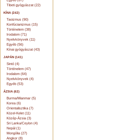
Egyéb (67)
Tibeti gyógyászat (22)
KÍNA (242)
Taoizmus (90)
Konfúcianizmus (15)
Történelem (38)
Irodalom (71)
Nyelvkönyvek (11)
Egyéb (56)
Kínai gyógyászat (43)
JAPÁN (141)
Sintó (4)
Történelem (47)
Irodalom (64)
Nyelvkönyvek (4)
Egyéb (53)
ÁZSIA (62)
Burma/Mianmar (5)
Korea (6)
Orientalisztika (7)
Közel-Kelet (11)
Közép-Ázsia (3)
Sri Lanka/Ceylon (4)
Nepál (1)
Mongólia (27)
Angkor (8)