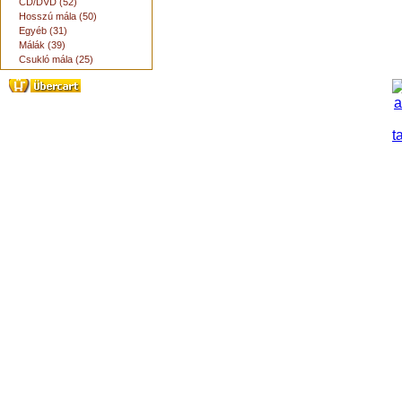
CD/DVD (52)
Hosszú mála (50)
Egyéb (31)
Málák (39)
Csukló mála (25)