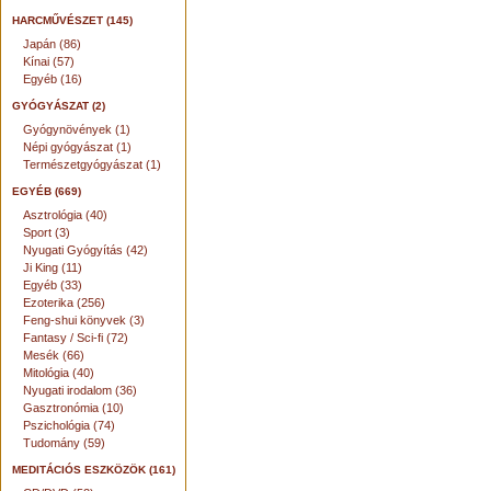
HARCMŰVÉSZET (145)
Japán (86)
Kínai (57)
Egyéb (16)
GYÓGYÁSZAT (2)
Gyógynövények (1)
Népi gyógyászat (1)
Természetgyógyászat (1)
EGYÉB (669)
Asztrológia (40)
Sport (3)
Nyugati Gyógyítás (42)
Ji King (11)
Egyéb (33)
Ezoterika (256)
Feng-shui könyvek (3)
Fantasy / Sci-fi (72)
Mesék (66)
Mitológia (40)
Nyugati irodalom (36)
Gasztronómia (10)
Pszichológia (74)
Tudomány (59)
MEDITÁCIÓS ESZKÖZÖK (161)