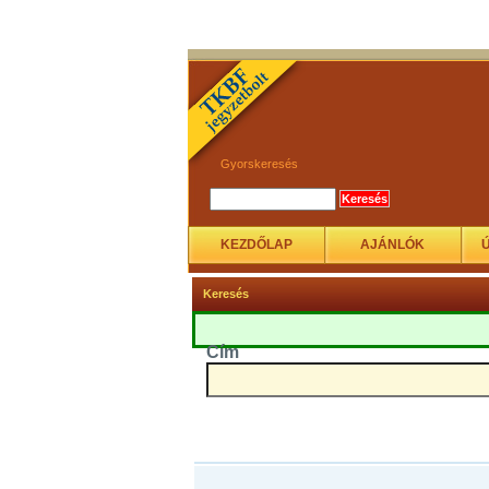
Gyorskeresés
KEZDŐLAP
AJÁNLÓK
Keresés
Cím