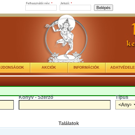
Felhasználói név:
*
Jelszó:
*
ÚJDONSÁGOK
AKCIÓK
INFORMÁCIÓK
ADATVÉDEL
Könyv - Szerző
Típus
Találatok