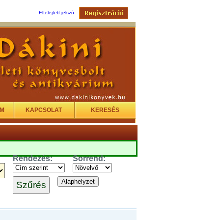
Elfelejtett jelszó
EM
KAPCSOLAT
KERESÉS
Rendezés:
Sorrend: