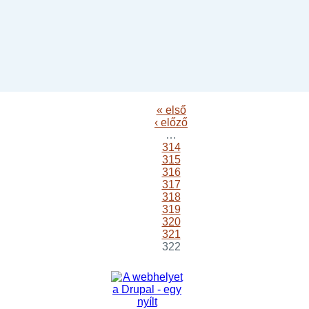
« első
‹ előző
…
314
315
316
317
318
319
320
321
322