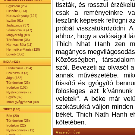
tiszták, és rosszul érzék
Egyiptom (25)
csak a reményeinkre va
Filozófia (213)
Kereszténység (124)
leszünk képesek felfogni az
Iszlám (61)
Júdaizmus (37)
próbál visszatükröződni. A
Sámánizmus (47)
ahhoz, hogy a valóságot lá
Magyarság (89)
Történelem (36)
Thich Nhat Hanh zen me
Hamvas Béla (11)
Hermetika-Mágia (120)
magányos megvilágosodás k
Egyéb (350)
Közösségben, társadalo
INDIA (423)
szól. Bevezeti az olvasót a
Hinduizmus (194)
Szikhizmus (3)
annak művészetébe, mik
Jóga (182)
frissítő és gyógyító bennü
Történelem (23)
Irodalom (102)
fölösleges azt kívánnunk
Nyelvkönyvek (7)
veletek". A béke már vel
Egyéb (82)
Indiai gyógyászat (40)
szokásukká váljon minden 
TIBET (130)
békét. Thich Nath Hanh eh
Bön (20)
kötetében.
Történelem (28)
Irodalom (22)
Nyelvkönyvek (12)
A szerző művei