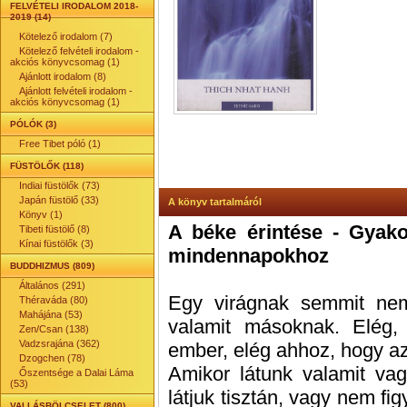
FELVÉTELI IRODALOM 2018-
2019 (14)
Kötelező irodalom (7)
Kötelező felvételi irodalom -
akciós könyvcsomag (1)
Ajánlott irodalom (8)
Ajánlott felvételi irodalom -
akciós könyvcsomag (1)
PÓLÓK (3)
Free Tibet póló (1)
FÜSTÖLŐK (118)
Indiai füstölők (73)
Japán füstölő (33)
A könyv tartalmáról
Könyv (1)
A béke érintése - Gyako
Tibeti füstölő (8)
Kínai füstölők (3)
mindennapokhoz
BUDDHIZMUS (809)
Általános (291)
Egy virágnak semmit nem 
Théraváda (80)
Mahájána (53)
valamit másoknak. Elég,
Zen/Csan (138)
Vadzsrajána (362)
ember, elég ahhoz, hogy az
Dzogchen (78)
Amikor látunk valamit vag
Őszentsége a Dalai Láma
(53)
látjuk tisztán, vagy nem f
VALLÁSBÖLCSELET (800)