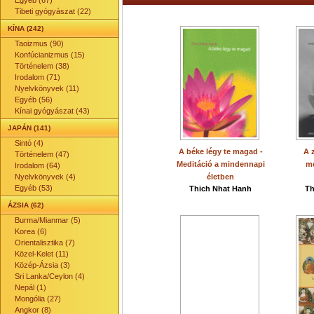
Egyéb (67)
Tibeti gyógyászat (22)
KÍNA (242)
Taoizmus (90)
Konfúcianizmus (15)
Történelem (38)
Irodalom (71)
Nyelvkönyvek (11)
Egyéb (56)
Kínai gyógyászat (43)
JAPÁN (141)
Sintó (4)
A béke légy te magad -
A 
Történelem (47)
Meditáció a mindennapi
m
Irodalom (64)
Nyelvkönyvek (4)
életben
Egyéb (53)
Thich Nhat Hanh
Th
ÁZSIA (62)
Burma/Mianmar (5)
Korea (6)
Orientalisztika (7)
Közel-Kelet (11)
Közép-Ázsia (3)
Sri Lanka/Ceylon (4)
Nepál (1)
Mongólia (27)
Angkor (8)