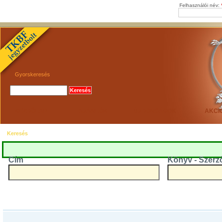
Felhasználói név:
Gyorskeresés
KEZDŐLAP
AJÁNLÓK
ÚJDONSÁGOK
AKCI
Keresés
Cím
Könyv - Szerz