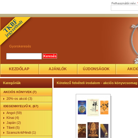
Felhasználói név:
Gyorskeresés
KEZDŐLAP
AJÁNLÓK
ÚJDONSÁGOK
AKCI
Kategóriák
Kötelező felvételi irodalom - akciós könyvcsomag
AKCIÓS KÖNYVEK (7)
20%-os akció (3)
IDEGENNYELVŰ K. (67)
Angol (59)
Kínai (4)
Japán (2)
Tibeti (5)
Szanszkrit/Hindi (1)