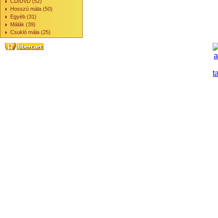
CD/DVD (52)
Hosszú mála (50)
Egyéb (31)
Málák (39)
Csukló mála (25)