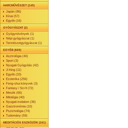
HARCMŰVÉSZET (145)
Japán (86)
Kínai (57)
Egyéb (16)
GYÓGYÁSZAT (2)
Gyógynövények (1)
Népi gyógyászat (1)
Természetgyógyászat (1)
EGYÉB (669)
Asztrológia (40)
Sport (3)
Nyugati Gyógyítás (42)
Ji King (11)
Egyéb (33)
Ezoterika (256)
Feng-shui könyvek (3)
Fantasy / Sci-fi (72)
Mesék (66)
Mitológia (40)
Nyugati irodalom (36)
Gasztronómia (10)
Pszichológia (74)
Tudomány (59)
MEDITÁCIÓS ESZKÖZÖK (161)