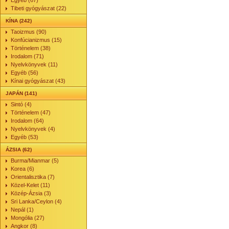
Egyéb (67)
Tibeti gyógyászat (22)
KÍNA (242)
Taoizmus (90)
Konfúcianizmus (15)
Történelem (38)
Irodalom (71)
Nyelvkönyvek (11)
Egyéb (56)
Kínai gyógyászat (43)
JAPÁN (141)
Sintó (4)
Történelem (47)
Irodalom (64)
Nyelvkönyvek (4)
Egyéb (53)
ÁZSIA (62)
Burma/Mianmar (5)
Korea (6)
Orientalisztika (7)
Közel-Kelet (11)
Közép-Ázsia (3)
Sri Lanka/Ceylon (4)
Nepál (1)
Mongólia (27)
Angkor (8)