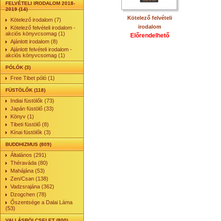
FELVÉTELI IRODALOM 2018-
2019 (14)
Kötelező felvételi
Kötelező irodalom (7)
irodalom
Kötelező felvételi irodalom -
akciós könyvcsomag (1)
Előrendelhető
Ajánlott irodalom (8)
Ajánlott felvételi irodalom -
akciós könyvcsomag (1)
PÓLÓK (3)
Free Tibet póló (1)
FÜSTÖLŐK (118)
Indiai füstölők (73)
Japán füstölő (33)
Könyv (1)
Tibeti füstölő (8)
Kínai füstölők (3)
BUDDHIZMUS (809)
Általános (291)
Théraváda (80)
Mahájána (53)
Zen/Csan (138)
Vadzsrajána (362)
Dzogchen (78)
Őszentsége a Dalai Láma
(53)
VALLÁSBÖLCSELET (800)