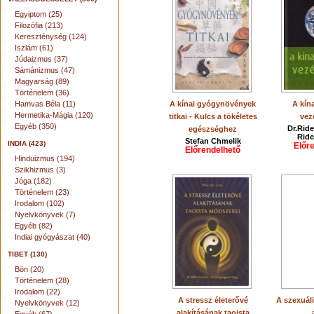
Egyiptom (25)
Filozófia (213)
Kereszténység (124)
Iszlám (61)
Júdaizmus (37)
Sámánizmus (47)
Magyarság (89)
Történelem (36)
Hamvas Béla (11)
A kínai gyógynövények
A kín
Hermetika-Mágia (120)
titkai - Kulcs a tökéletes
vez
Egyéb (350)
Dr.Rid
egészséghez
Ride
Stefan Chmelik
INDIA (423)
Előr
Előrendelhető
Hinduizmus (194)
Szikhizmus (3)
Jóga (182)
Történelem (23)
Irodalom (102)
Nyelvkönyvek (7)
Egyéb (82)
Indiai gyógyászat (40)
TIBET (130)
Bön (20)
Történelem (28)
Irodalom (22)
A stressz életerővé
A szexuál
Nyelvkönyvek (12)
alakításának taoista