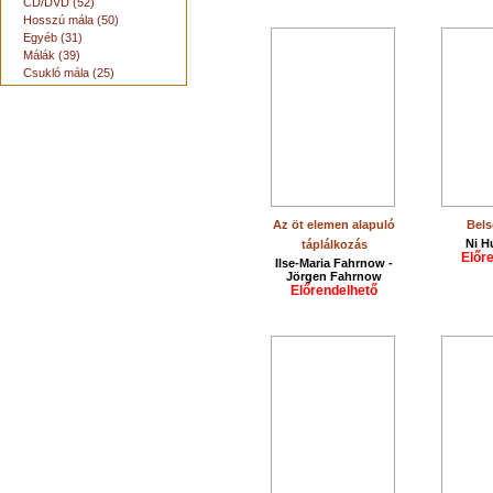
CD/DVD (52)
Hosszú mála (50)
Egyéb (31)
Málák (39)
Csukló mála (25)
Az öt elemen alapuló
Bels
Ni H
táplálkozás
Előr
Ilse-Maria Fahrnow -
Jörgen Fahrnow
Előrendelhető