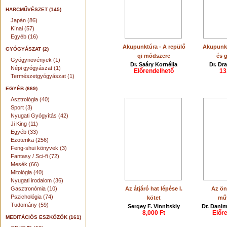
HARCMŰVÉSZET (145)
Japán (86)
Kínai (57)
Egyéb (16)
Akupunktúra - A repülő
Akupunkt
GYÓGYÁSZAT (2)
qi módszere
és 
Gyógynövények (1)
Dr. Saáry Kornélia
Dr. Dr
Népi gyógyászat (1)
Előrendelhető
13
Természetgyógyászat (1)
EGYÉB (669)
Asztrológia (40)
Sport (3)
Nyugati Gyógyítás (42)
Ji King (11)
Egyéb (33)
Ezoterika (256)
Feng-shui könyvek (3)
Fantasy / Sci-fi (72)
Mesék (66)
Mitológia (40)
Nyugati irodalom (36)
Gasztronómia (10)
Az átjáró hat lépése I.
Az ön
Pszichológia (74)
kötet
mű
Tudomány (59)
Sergey F. Vinnitskiy
Dr. Dani
8,000 Ft
Előr
MEDITÁCIÓS ESZKÖZÖK (161)