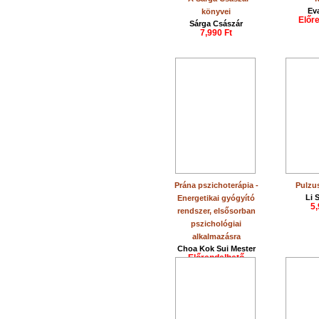
Ev
könyvei
Előr
Sárga Császár
7,990 Ft
Prána pszichoterápia -
Pulzu
Li 
Energetikai gyógyító
5,
rendszer, elsősorban
pszichológiai
alkalmazásra
Choa Kok Sui Mester
Előrendelhető