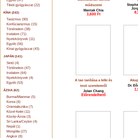
Egyéb (67)
Stephe
Tibeti gyógyászat (22)
módszerei
Jür
Mantak Chia
8,
KÍNA (242)
3,600 Ft
Taoizmus (90)
Konfúcianizmus (15)
Történelem (38)
Irodalom (71)
Nyelvkönyvek (11)
Egyéb (56)
Kínai gyógyászat (43)
JAPÁN (141)
Sintó (4)
Történelem (47)
Irodalom (64)
Nyelvkönyvek (4)
A tao tanítása a lelki és
Akup
Egyéb (53)
Dr. Eő
testi szerelemről
1,
ÁZSIA (62)
Jolan Chang
Előrendelhető
Burma/Mianmar (5)
Korea (6)
Orientalisztika (7)
Közel-Kelet (11)
Közép-Ázsia (3)
Sri Lanka/Ceylon (4)
Nepál (1)
Mongólia (27)
Angkor (8)