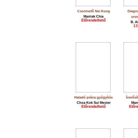
Csontvelő Nei Kung
Diagnó
Mantak Chia
orv
Előrendelhető
B. A
13
Haladó prána gyógyítás
Ínerősí
Choa Kok Sui Mester
Man
Előrendelhető
Előr