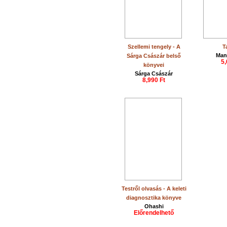
Szellemi tengely - A
T
Man
Sárga Császár belső
5,
könyvei
Sárga Császár
8,990 Ft
Testről olvasás - A keleti
diagnosztika könyve
Ohashi
Előrendelhető