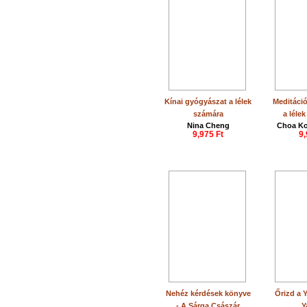
Kínai gyógyászat a lélek
Meditáció
számára
a lélek
Nina Cheng
Choa Ko
9,975 Ft
9,
Nehéz kérdések könyve
Őrizd a Y
- A Sárga Császár
Y