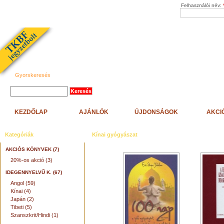
Felhasználói név:
Gyorskeresés
KEZDŐLAP
AJÁNLÓK
ÚJDONSÁGOK
AKCI
Kategóriák
Kínai gyógyászat
AKCIÓS KÖNYVEK (7)
20%-os akció (3)
IDEGENNYELVŰ K. (67)
Angol (59)
Kínai (4)
Japán (2)
Tibeti (5)
Szanszkrit/Hindi (1)