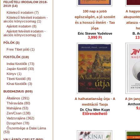
FELVÉTELI IRODALOM 2018-
2019 (14)
100 nap a jobb
A hagyo
Kötelező irodalom (7)
egészségért, a jó szexért
akupunktú
Kötelező felvételi irodalom -
akciós könyvcsomag (1)
és a hosszú életért - Tao
atlasza 
Ajánlott irodalom (8)
jóga
he
Ajánlott felvételi irodalom -
Eric Steven Yudelove
B. A
akciós könyvcsomag (1)
3,990 Ft
13
PÓLÓK (3)
Free Tibet póló (1)
FÜSTÖLŐK (118)
Indiai füstölők (73)
Japán füstölő (33)
Könyv (1)
Tibeti füstölő (8)
Kínai füstölők (3)
BUDDHIZMUS (809)
Általános (291)
A halhatatlanság útja - A
A jin-ja
Théraváda (80)
Antho
meditáció Taoja
9,
Mahájána (53)
Dr. Chu Wen Kuan
Zen/Csan (138)
Előrendelhető
Vadzsrajána (362)
Dzogchen (78)
Őszentsége a Dalai Láma
(53)
VALLÁSBÖLCSELET (800)