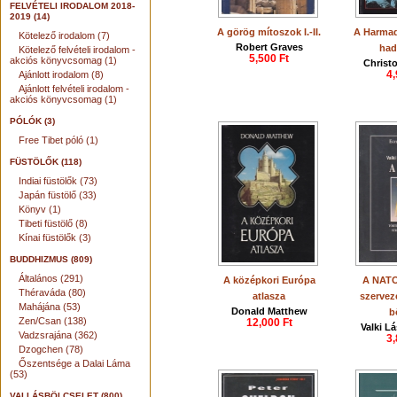
FELVÉTELI IRODALOM 2018-
2019 (14)
A görög mítoszok I.-II.
A Harmad
Kötelező irodalom (7)
Robert Graves
had
Kötelező felvételi irodalom -
5,500 Ft
akciós könyvcsomag (1)
Christ
4,
Ajánlott irodalom (8)
Ajánlott felvételi irodalom -
akciós könyvcsomag (1)
PÓLÓK (3)
Free Tibet póló (1)
FÜSTÖLŐK (118)
Indiai füstölők (73)
Japán füstölő (33)
Könyv (1)
Tibeti füstölő (8)
Kínai füstölők (3)
BUDDHIZMUS (809)
Általános (291)
A középkori Európa
A NATO 
Théraváda (80)
atlasza
szerveze
Mahájána (53)
Donald Matthew
b
Zen/Csan (138)
12,000 Ft
Valki Lá
Vadzsrajána (362)
3,
Dzogchen (78)
Őszentsége a Dalai Láma
(53)
VALLÁSBÖLCSELET (800)