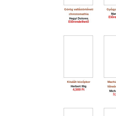
Görög vallástörténeti
Gyógyí
Mar
chrestomathia
Előr
Hegyi Dolores
Előrendelhető
Kitalált középkor
Machia
Herbert Illig
félreé
4,500 Ft
Mich
3,