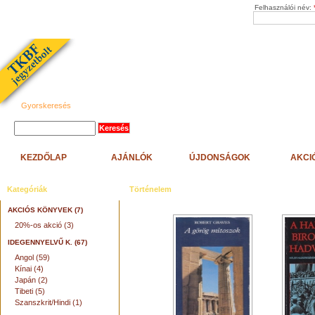
Felhasználói név:
Gyorskeresés
KEZDŐLAP
AJÁNLÓK
ÚJDONSÁGOK
AKCI
Kategóriák
Történelem
AKCIÓS KÖNYVEK (7)
20%-os akció (3)
IDEGENNYELVŰ K. (67)
Angol (59)
Kínai (4)
Japán (2)
Tibeti (5)
Szanszkrit/Hindi (1)