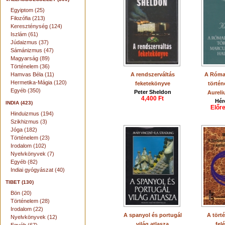
Egyiptom (25)
Filozófia (213)
Kereszténység (124)
Iszlám (61)
Júdaizmus (37)
Sámánizmus (47)
Magyarság (89)
Történelem (36)
Hamvas Béla (11)
A rendszerváltás
A Róma
Hermetika-Mágia (120)
feketekönyve
történ
Egyéb (350)
Peter Sheldon
Aureli
4,400 Ft
Hér
INDIA (423)
Előr
Hinduizmus (194)
Szikhizmus (3)
Jóga (182)
Történelem (23)
Irodalom (102)
Nyelvkönyvek (7)
Egyéb (82)
Indiai gyógyászat (40)
TIBET (130)
Bön (20)
Történelem (28)
Irodalom (22)
A spanyol és portugál
A tört
Nyelvkönyvek (12)
világ atlasza
fel