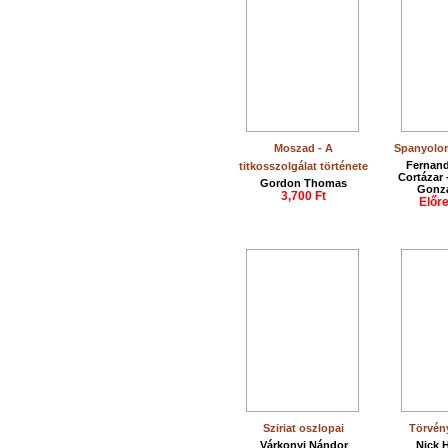
Moszad - A
Spanyolor
Fernand
titkosszolgálat története
Cortázar 
Gordon Thomas
Gonzá
3,700 Ft
Előr
Sziriat oszlopai
Törvén
Várkonyi Nándor
Nick 