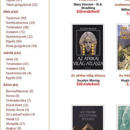
Egyéb (67)
Mary Vincent - R.A.
Tibeti gyógyászat (22)
szellemt
Stradling
Wilhe
Előrendelhető
KÍNA (242)
3,
Taoizmus (90)
Konfúcianizmus (15)
Történelem (38)
Irodalom (71)
Nyelvkönyvek (11)
Egyéb (56)
Kínai gyógyászat (43)
JAPÁN (141)
Sintó (4)
Történelem (47)
Irodalom (64)
Nyelvkönyvek (4)
Az afrikai világ atlasza
Az ink
Egyéb (53)
Jocelyn Murray
Hugh
Előrendelhető
2,
ÁZSIA (62)
Burma/Mianmar (5)
Korea (6)
Orientalisztika (7)
Közel-Kelet (11)
Közép-Ázsia (3)
Sri Lanka/Ceylon (4)
Nepál (1)
Mongólia (27)
Angkor (8)