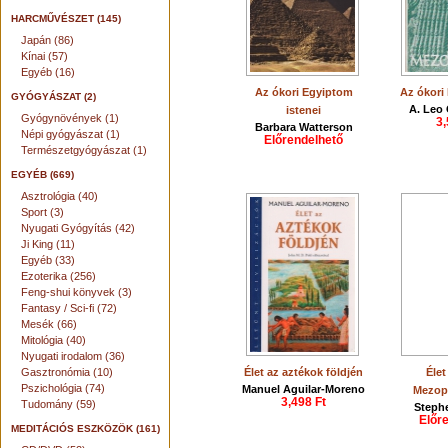
HARCMŰVÉSZET (145)
Japán (86)
Kínai (57)
Egyéb (16)
Az ókori Egyiptom
Az ókori
GYÓGYÁSZAT (2)
A. Leo
istenei
Gyógynövények (1)
3,
Barbara Watterson
Népi gyógyászat (1)
Előrendelhető
Természetgyógyászat (1)
EGYÉB (669)
Asztrológia (40)
Sport (3)
Nyugati Gyógyítás (42)
Ji King (11)
Egyéb (33)
Ezoterika (256)
Feng-shui könyvek (3)
Fantasy / Sci-fi (72)
Mesék (66)
Mitológia (40)
Nyugati irodalom (36)
Gasztronómia (10)
Élet az aztékok földjén
Élet
Pszichológia (74)
Manuel Aguilar-Moreno
Mezop
3,498 Ft
Tudomány (59)
Steph
Előr
MEDITÁCIÓS ESZKÖZÖK (161)