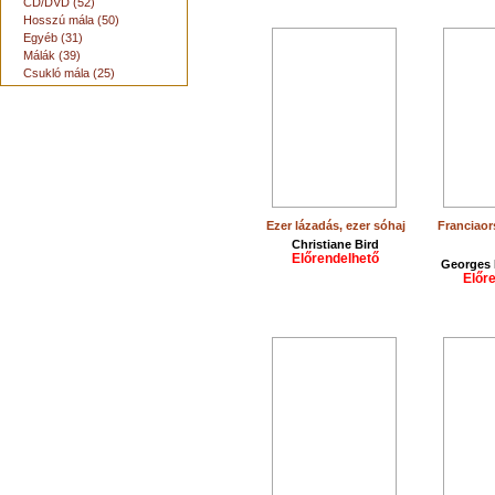
CD/DVD (52)
Hosszú mála (50)
Egyéb (31)
Málák (39)
Csukló mála (25)
Ezer lázadás, ezer sóhaj
Franciaor
Christiane Bird
Előrendelhető
Georges 
Előr