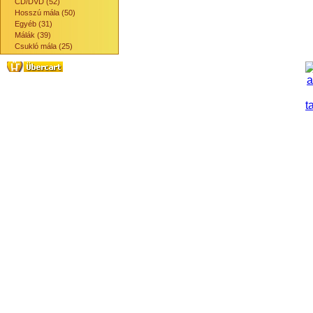
CD/DVD (52)
Hosszú mála (50)
Egyéb (31)
Málák (39)
Csukló mála (25)