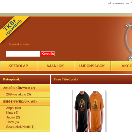
Felhasználói név:
Gyorskeresés
KEZDŐLAP
AJÁNLÓK
ÚJDONSÁGOK
AKCI
Kategóriák
Free Tibet póló
AKCIÓS KÖNYVEK (7)
20%-os akció (3)
IDEGENNYELVŰ K. (67)
Angol (59)
Kínai (4)
Japán (2)
Tibeti (5)
Szanszkrit/Hindi (1)