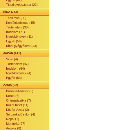
Egyéb (67)
Tibeti gyógyászat (22)
KÍNA (242)
Taoizmus (90)
Konfúcianizmus (15)
Történelem (38)
Irodalom (71)
Nyelvkönyvek (11)
Egyéb (56)
Kínai gyógyászat (43)
JAPÁN (141)
Sintó (4)
Történelem (47)
Irodalom (64)
Nyelvkönyvek (4)
Egyéb (53)
ÁZSIA (62)
Burma/Mianmar (5)
Korea (6)
Orientalisztika (7)
Közel-Kelet (11)
Közép-Ázsia (3)
Sri Lanka/Ceylon (4)
Nepál (1)
Mongólia (27)
Angkor (8)