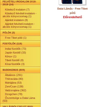
FELVÉTELI IRODALOM 2018-
2019 (14)
Dalai Lámás - Free Tibet
Kötelező irodalom (7)
póló
Kötelező felvételi irodalom -
akciós könyvcsomag (1)
Előrendelhető
Ajánlott irodalom (8)
Ajánlott felvételi irodalom -
akciós könyvcsomag (1)
PÓLÓK (3)
Free Tibet póló (1)
FÜSTÖLŐK (118)
Indiai füstölők (73)
Japán füstölő (33)
Könyv (1)
Tibeti füstölő (8)
Kínai füstölők (3)
BUDDHIZMUS (809)
Általános (291)
Théraváda (80)
Mahájána (53)
Zen/Csan (138)
Vadzsrajána (362)
Dzogchen (78)
Őszentsége a Dalai Láma
(53)
VALLÁSBÖLCSELET (800)