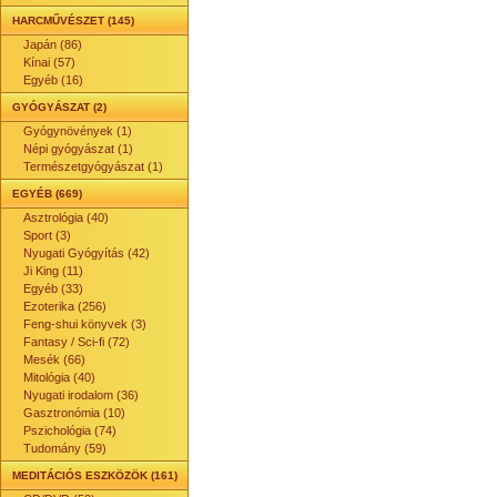
HARCMŰVÉSZET (145)
Japán (86)
Kínai (57)
Egyéb (16)
GYÓGYÁSZAT (2)
Gyógynövények (1)
Népi gyógyászat (1)
Természetgyógyászat (1)
EGYÉB (669)
Asztrológia (40)
Sport (3)
Nyugati Gyógyítás (42)
Ji King (11)
Egyéb (33)
Ezoterika (256)
Feng-shui könyvek (3)
Fantasy / Sci-fi (72)
Mesék (66)
Mitológia (40)
Nyugati irodalom (36)
Gasztronómia (10)
Pszichológia (74)
Tudomány (59)
MEDITÁCIÓS ESZKÖZÖK (161)