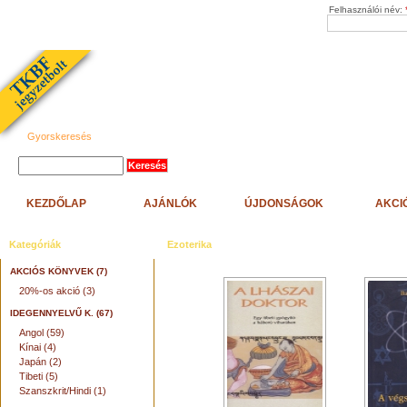
Felhasználói név:
Gyorskeresés
KEZDŐLAP
AJÁNLÓK
ÚJDONSÁGOK
AKCI
Kategóriák
Ezoterika
AKCIÓS KÖNYVEK (7)
20%-os akció (3)
IDEGENNYELVŰ K. (67)
Angol (59)
Kínai (4)
Japán (2)
Tibeti (5)
Szanszkrit/Hindi (1)