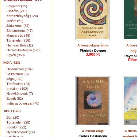
Egyiptom (25)
Filozófia (213)
Kereszténység (124)
Iszlám (61)
Júdaizmus (37)
Sámánizmus (47)
Magyarság (89)
Történelem (36)
Hamvas Béla (11)
A boszorkány álma
A bos
Hermetika-Mágia (120)
Florinda Donner
nag
3,900 Ft
Egyéb (350)
Raymon
Előr
INDIA (423)
Hinduizmus (194)
Szikhizmus (3)
Jóga (182)
Történelem (23)
Irodalom (102)
Nyelvkönyvek (7)
Egyéb (82)
Indiai gyógyászat (40)
TIBET (130)
Bön (20)
Történelem (28)
Irodalom (22)
A csend ereje
A diada
Nyelvkönyvek (12)
Carlos Castaneda
emberi l