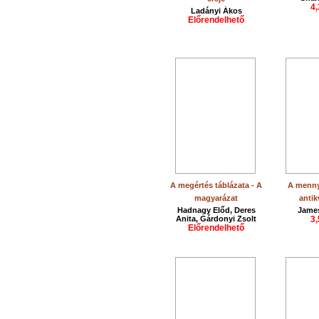
4,
Ladányi Ákos
Előrendelhető
A megértés táblázata - A
A menny
magyarázat
antik
Hadnagy Előd, Deres
James
Anita, Gárdonyi Zsolt
3,
Előrendelhető