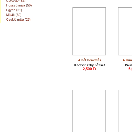
CD/DVD (52)
Hosszú mála (50)
Egyéb (31)
Málák (39)
Csukló mála (25)
A hét beavatás
A Hima
Kaczvinszky József
Paul
2,500 Ft
5,