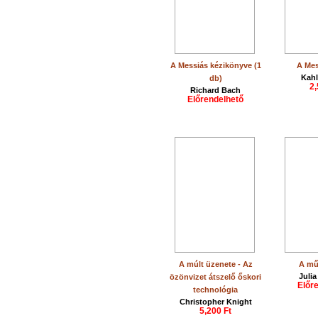
A Messiás kézikönyve (1
A Mes
Kahl
db)
2,
Richard Bach
Előrendelhető
A múlt üzenete - Az
A mű
Juli
özönvizet átszelő őskori
Előr
technológia
Christopher Knight
5,200 Ft