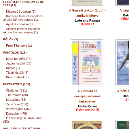
FELVÉTELI IRODALOM 2018-
2019 (14)
A lhászai doktor (1 db) -
A vég
Kötelező irodalom (7)
Bal
antikvár könyv
Kötelező felvételi irodalom -
Előr
akciós könyvcsomag (1)
Lobsang Rampa
9,900 Ft
Ajánlott irodalom (8)
Ajánlott felvételi irodalom -
akciós könyvcsomag (1)
PÓLÓK (3)
Free Tibet póló (1)
FÜSTÖLŐK (118)
Indiai füstölők (73)
Japán füstölő (33)
Könyv (1)
Tibeti füstölő (8)
Kínai füstölők (3)
BUDDHIZMUS (809)
Általános (291)
A 7 csakra az
A békés
Théraváda (80)
Dan
energiacsatornák
2,
Mahájána (53)
térképeivel
Zen/Csan (138)
Ulrike Raiser
Vadzsrajána (362)
Előrendelhető
Dzogchen (78)
Őszentsége a Dalai Láma
(53)
VALLÁSBÖLCSELET (800)