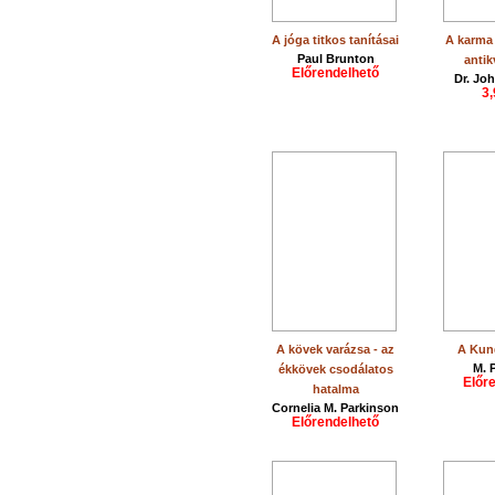
A jóga titkos tanításai
A karma 
Paul Brunton
antik
Előrendelhető
Dr. Jo
3,
A kövek varázsa - az
A Kund
M. 
ékkövek csodálatos
Előr
hatalma
Cornelia M. Parkinson
Előrendelhető