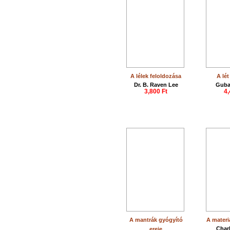
A lélek feloldozása
A lé
Dr. B. Raven Lee
Guba
3,800 Ft
4,
A mantrák gyógyító
A materi
Charl
ereje