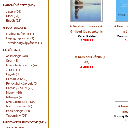
HARCMŰVÉSZET (145)
Japán (86)
Kínai (57)
Egyéb (16)
A fiatalság forrása - Az
A flow m
GYÓGYÁSZAT (2)
öt tibeti jógagyakorlat
mű
Gyógynövények (1)
Peter Kelder
Damon 
Népi gyógyászat (1)
3,500 Ft
5,
Természetgyógyászat (1)
EGYÉB (669)
Asztrológia (40)
A harmadik Jézus (1
Sport (3)
db)
Nyugati Gyógyítás (42)
4,400 Ft
Ji King (11)
Egyéb (33)
Ezoterika (256)
Feng-shui könyvek (3)
Fantasy / Sci-fi (72)
Mesék (66)
Mitológia (40)
Nyugati irodalom (36)
Gasztronómia (10)
A har
Pszichológia (74)
meg
Tudomány (59)
Yogiraj B
2,
MEDITÁCIÓS ESZKÖZÖK (161)