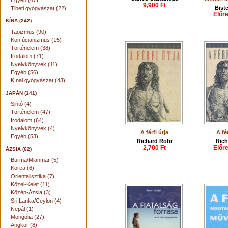
Egyéb (67)
9,900 Ft
Bist
Tibeti gyógyászat (22)
Előr
KÍNA (242)
Taoizmus (90)
Konfúcianizmus (15)
Történelem (38)
Irodalom (71)
Nyelvkönyvek (11)
Egyéb (56)
Kínai gyógyászat (43)
JAPÁN (141)
Sintó (4)
Történelem (47)
Irodalom (64)
Nyelvkönyvek (4)
A férfi útja
A fér
Egyéb (53)
Richard Rohr
Rich
2,700 Ft
Előr
ÁZSIA (62)
Burma/Mianmar (5)
Korea (6)
Orientalisztika (7)
Közel-Kelet (11)
Közép-Ázsia (3)
Sri Lanka/Ceylon (4)
Nepál (1)
Mongólia (27)
Angkor (8)