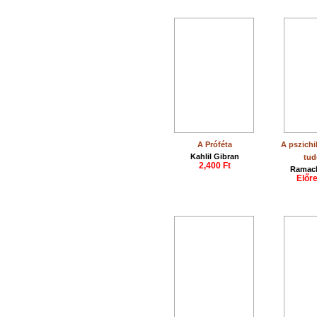
A Próféta
A pszichi
Kahlil Gibran
tu
2,400 Ft
Ramach
Előr