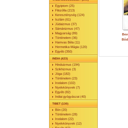
Egyiptom (25)
Filozófia (213)
Kereszténység (124)
Iszlám (61)
Júdaizmus (37)
Sámánizmus (47)
Magyarság (89)
Bev
Történelem (36)
Bód
Hamvas Béla (11)
Hermetika-Mágia (120)
Egyéb (350)
INDIA (423)
Hinduizmus (194)
Szikhizmus (3)
Jóga (182)
Történelem (23)
Irodalom (102)
Nyelvkönyvek (7)
Egyéb (82)
Indiai gyógyászat (40)
TIBET (130)
Bön (20)
Történelem (28)
Irodalom (22)
Nyelvkönyvek (12)