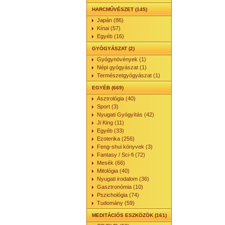
HARCMŰVÉSZET (145)
Japán (86)
Kínai (57)
Egyéb (16)
GYÓGYÁSZAT (2)
Gyógynövények (1)
Népi gyógyászat (1)
Természetgyógyászat (1)
EGYÉB (669)
Asztrológia (40)
Sport (3)
Nyugati Gyógyítás (42)
Ji King (11)
Egyéb (33)
Ezoterika (256)
Feng-shui könyvek (3)
Fantasy / Sci-fi (72)
Mesék (66)
Mitológia (40)
Nyugati irodalom (36)
Gasztronómia (10)
Pszichológia (74)
Tudomány (59)
MEDITÁCIÓS ESZKÖZÖK (161)