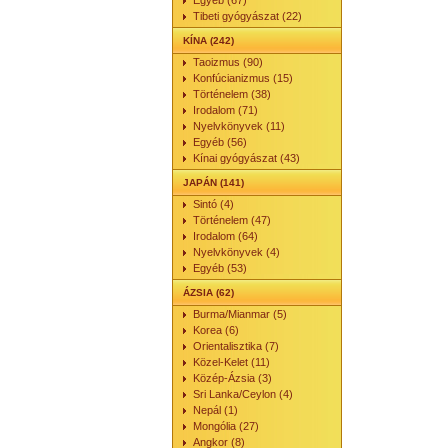
Egyéb (67)
Tibeti gyógyászat (22)
KÍNA (242)
Taoizmus (90)
Konfúcianizmus (15)
Történelem (38)
Irodalom (71)
Nyelvkönyvek (11)
Egyéb (56)
Kínai gyógyászat (43)
JAPÁN (141)
Sintó (4)
Történelem (47)
Irodalom (64)
Nyelvkönyvek (4)
Egyéb (53)
ÁZSIA (62)
Burma/Mianmar (5)
Korea (6)
Orientalisztika (7)
Közel-Kelet (11)
Közép-Ázsia (3)
Sri Lanka/Ceylon (4)
Nepál (1)
Mongólia (27)
Angkor (8)