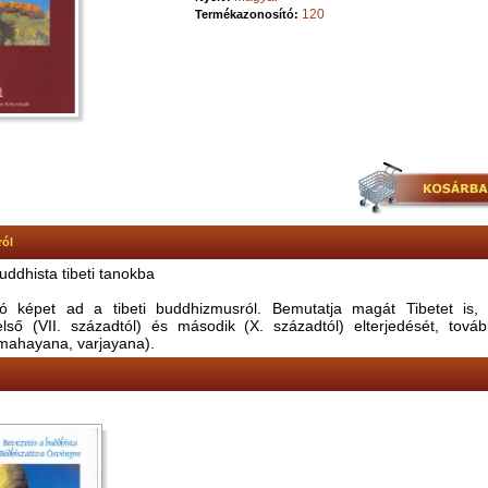
120
Termékazonosító:
ról
ddhista tibeti tanokba
gó képet ad a tibeti buddhizmusról. Bemutatja magát Tibetet is,
ső (VII. századtól) és második (X. századtól) elterjedését, továb
mahayana, varjayana).