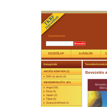
Gyorskeresés
KEZDŐLAP
AJÁNLÓK
Kategóriák
Termékinformáci
AKCIÓS KÖNYVEK (7)
Bevezetés a
20%-os akció (3)
IDEGENNYELVŰ K. (67)
Angol (59)
Kínai (4)
Japán (2)
Tibeti (5)
Szanszkrit/Hindi (1)