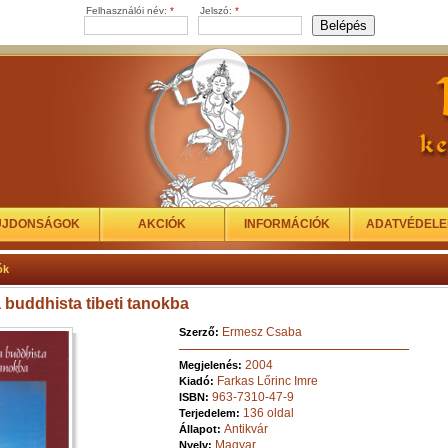
Felhasználói név:
*
Jelszó:
*
ÚJDONSÁGOK
AKCIÓK
INFORMÁCIÓK
ADATVÉDEL
ók
 buddhista tibeti tanokba
Ermesz Csaba
Szerző:
2004
Megjelenés:
Farkas Lőrinc Imre
Kiadó:
963-7310-47-9
ISBN:
136 oldal
Terjedelem:
Antikvár
Állapot:
Magyar
Nyelv: