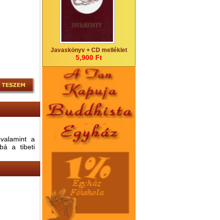
Javaskönyv + CD melléklet
5,900 Ft
 valamint a
bá a tibeti