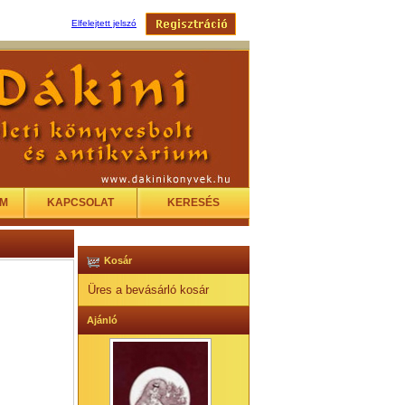
Elfelejtett jelszó
EM
KAPCSOLAT
KERESÉS
Kosár
Üres a bevásárló kosár
Ajánló