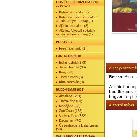
FELVÉTELI IRODALOM 2018-
2019 (14)
Kötelező irodalom (7)
Kötelező felvételi irodalom -
akciós könyvcsomag (1)
Ajánlott irodalom (8)
Ajánlott felvételi irodalom -
akciós könyvcsomag (1)
PÓLÓK (3)
Free Tibet póló (1)
FÜSTÖLŐK (118)
Indiai füstölők (73)
Japán füstölő (33)
A könyv tartalmá
Könyv (1)
Bevezetés a bu
Tibeti füstölő (8)
Kínai füstölők (3)
A kötet átfo
BUDDHIZMUS (809)
buddhizmus el
hagyományt (
Általános (291)
Théraváda (80)
A szerző művei
Mahájána (53)
Zen/Csan (138)
Vadzsrajána (362)
Dzogchen (78)
Őszentsége a Dalai Láma
(53)
VALLÁSBÖLCSELET (800)