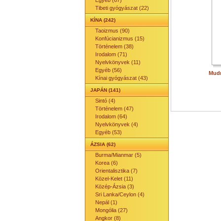
Egyéb (67)
Tibeti gyógyászat (22)
KÍNA (242)
Taoizmus (90)
Konfúcianizmus (15)
Történelem (38)
Irodalom (71)
Nyelvkönyvek (11)
Egyéb (56)
Mudr
Kínai gyógyászat (43)
JAPÁN (141)
Sintó (4)
Történelem (47)
Irodalom (64)
Nyelvkönyvek (4)
Egyéb (53)
ÁZSIA (62)
Burma/Mianmar (5)
Korea (6)
Orientalisztika (7)
Közel-Kelet (11)
Közép-Ázsia (3)
Sri Lanka/Ceylon (4)
Nepál (1)
Mongólia (27)
Angkor (8)