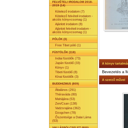
FELVÉTELI IRODALOM 2018-
2019 (14)
Kötelező irodalom (7)
Kötelező felvételi irodalom -
akciós könyvcsomag (1)
Ajánlott irodalom (8)
Ajánlott felvételi irodalom -
akciós könyvcsomag (1)
PÓLÓK (3)
Free Tibet póló (1)
FÜSTÖLŐK (118)
Indiai füstölők (73)
Japán füstölő (33)
A könyv tartalmá
Könyv (1)
Bevezetés a M
Tibeti füstölő (8)
Kínai füstölők (3)
A szerző művei
BUDDHIZMUS (809)
Általános (291)
Théraváda (80)
Mahájána (53)
Zen/Csan (138)
Vadzsrajána (362)
Dzogchen (78)
Őszentsége a Dalai Láma
(53)
VALLÁSBÖLCSELET (800)