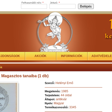
Felhasználói név:
*
Jelszó:
*
ÚJDONSÁGOK
AKCIÓK
INFORMÁCIÓK
ADATVÉDEL
ók
 Magasztos tanaiba (1 db)
Hetényi Ernő
Szerző:
1985
Megjelenés:
44 oldal
Terjedelem:
antikvár
Állapot:
Magyar
Nyelv:
3345
Termékazonosító: