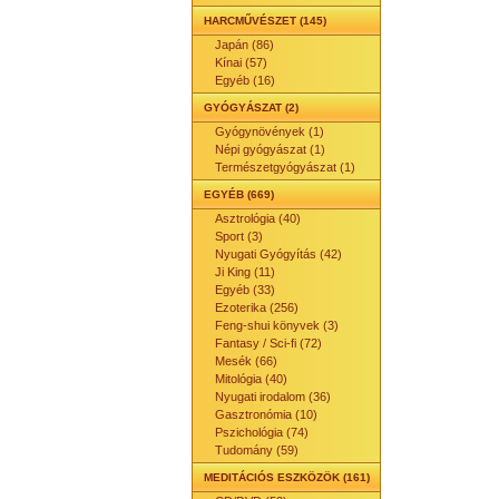
HARCMŰVÉSZET (145)
Japán (86)
Kínai (57)
Egyéb (16)
GYÓGYÁSZAT (2)
Gyógynövények (1)
Népi gyógyászat (1)
Természetgyógyászat (1)
EGYÉB (669)
Asztrológia (40)
Sport (3)
Nyugati Gyógyítás (42)
Ji King (11)
Egyéb (33)
Ezoterika (256)
Feng-shui könyvek (3)
Fantasy / Sci-fi (72)
Mesék (66)
Mitológia (40)
Nyugati irodalom (36)
Gasztronómia (10)
Pszichológia (74)
Tudomány (59)
MEDITÁCIÓS ESZKÖZÖK (161)