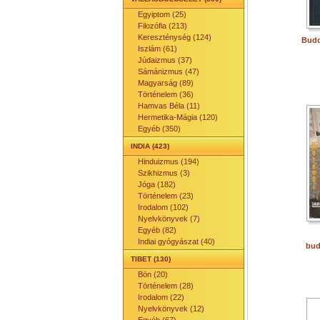
Egyiptom (25)
Filozófia (213)
Kereszténység (124)
Budd
Iszlám (61)
Júdaizmus (37)
Sámánizmus (47)
Magyarság (89)
Történelem (36)
Hamvas Béla (11)
Hermetika-Mágia (120)
Egyéb (350)
INDIA (423)
Hinduizmus (194)
Szikhizmus (3)
Jóga (182)
Történelem (23)
Irodalom (102)
Nyelvkönyvek (7)
Egyéb (82)
Indiai gyógyászat (40)
bud
TIBET (130)
Bön (20)
Történelem (28)
Irodalom (22)
Nyelvkönyvek (12)