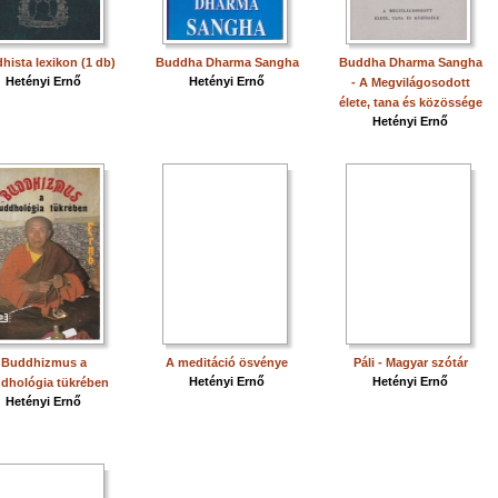
hista lexikon (1 db)
Buddha Dharma Sangha
Buddha Dharma Sangha
Hetényi Ernő
Hetényi Ernő
- A Megvilágosodott
élete, tana és közössége
Hetényi Ernő
Buddhizmus a
A meditáció ösvénye
Páli - Magyar szótár
Hetényi Ernő
Hetényi Ernő
dhológia tükrében
Hetényi Ernő