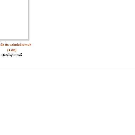
ák és szimbólumok
(1 db)
Hetényi Ernő