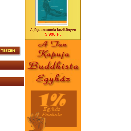
A jógaanatómia kézikönyve
5,990 Ft