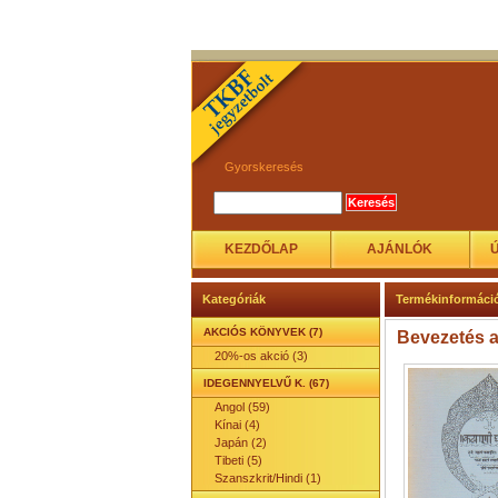
Gyorskeresés
KEZDŐLAP
AJÁNLÓK
Kategóriák
Termékinformáci
AKCIÓS KÖNYVEK (7)
Bevezetés a
20%-os akció (3)
IDEGENNYELVŰ K. (67)
Angol (59)
Kínai (4)
Japán (2)
Tibeti (5)
Szanszkrit/Hindi (1)