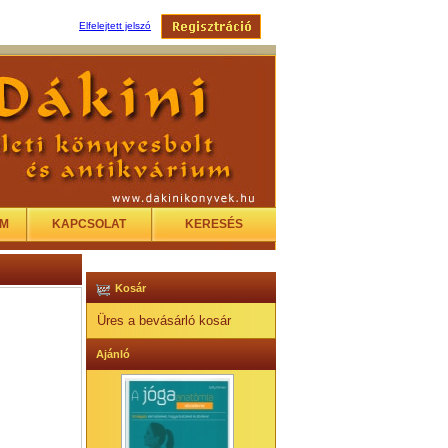
Elfelejtett jelszó
EM
KAPCSOLAT
KERESÉS
Kosár
Üres a bevásárló kosár
Ajánló