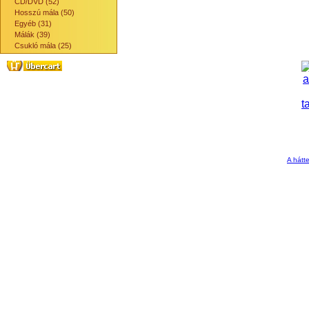
CD/DVD (52)
Hosszú mála (50)
Egyéb (31)
Málák (39)
Csukló mála (25)
A hátte