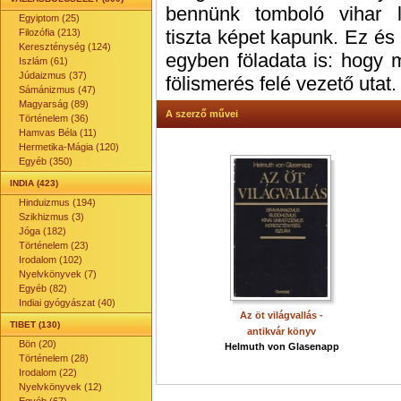
bennünk tomboló vihar le
Egyiptom (25)
tiszta képet kapunk. Ez és 
Filozófia (213)
Kereszténység (124)
egyben föladata is: hogy
Iszlám (61)
Júdaizmus (37)
fölismerés felé vezető utat.
Sámánizmus (47)
Magyarság (89)
A szerző művei
Történelem (36)
Hamvas Béla (11)
Hermetika-Mágia (120)
Egyéb (350)
INDIA (423)
Hinduizmus (194)
Szikhizmus (3)
Jóga (182)
Történelem (23)
Irodalom (102)
Nyelvkönyvek (7)
Egyéb (82)
Indiai gyógyászat (40)
Az öt világvallás -
TIBET (130)
antikvár könyv
Bön (20)
Helmuth von Glasenapp
Történelem (28)
Irodalom (22)
Nyelvkönyvek (12)