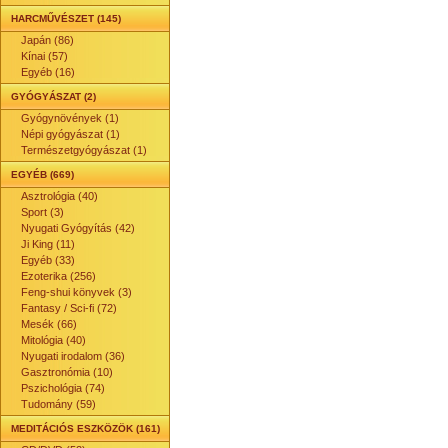
HARCMŰVÉSZET (145)
Japán (86)
Kínai (57)
Egyéb (16)
GYÓGYÁSZAT (2)
Gyógynövények (1)
Népi gyógyászat (1)
Természetgyógyászat (1)
EGYÉB (669)
Asztrológia (40)
Sport (3)
Nyugati Gyógyítás (42)
Ji King (11)
Egyéb (33)
Ezoterika (256)
Feng-shui könyvek (3)
Fantasy / Sci-fi (72)
Mesék (66)
Mitológia (40)
Nyugati irodalom (36)
Gasztronómia (10)
Pszichológia (74)
Tudomány (59)
MEDITÁCIÓS ESZKÖZÖK (161)