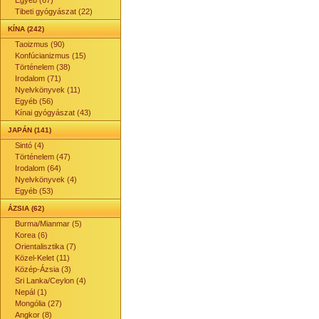
Egyéb (67)
Tibeti gyógyászat (22)
KÍNA (242)
Taoizmus (90)
Konfúcianizmus (15)
Történelem (38)
Irodalom (71)
Nyelvkönyvek (11)
Egyéb (56)
Kínai gyógyászat (43)
JAPÁN (141)
Sintó (4)
Történelem (47)
Irodalom (64)
Nyelvkönyvek (4)
Egyéb (53)
ÁZSIA (62)
Burma/Mianmar (5)
Korea (6)
Orientalisztika (7)
Közel-Kelet (11)
Közép-Ázsia (3)
Sri Lanka/Ceylon (4)
Nepál (1)
Mongólia (27)
Angkor (8)