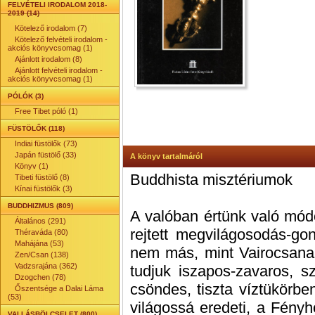
FELVÉTELI IRODALOM 2018-
2019 (14)
Kötelező irodalom (7)
Kötelező felvételi irodalom -
akciós könyvcsomag (1)
Ajánlott irodalom (8)
Ajánlott felvételi irodalom -
akciós könyvcsomag (1)
PÓLÓK (3)
Free Tibet póló (1)
FÜSTÖLŐK (118)
Indiai füstölők (73)
Japán füstölő (33)
A könyv tartalmáról
Könyv (1)
Buddhista misztériumok
Tibeti füstölő (8)
Kínai füstölők (3)
BUDDHIZMUS (809)
A valóban értünk való mód
Általános (291)
rejtett megvilágosodás-gon
Théraváda (80)
Mahájána (53)
nem más, mint Vairocsan
Zen/Csan (138)
Vadzsrajána (362)
tudjuk iszapos-zavaros, s
Dzogchen (78)
csöndes, tiszta víztükörbe
Őszentsége a Dalai Láma
(53)
világossá eredeti, a Fény
VALLÁSBÖLCSELET (800)