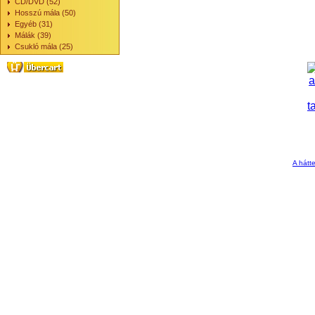
CD/DVD (52)
Hosszú mála (50)
Egyéb (31)
Málák (39)
Csukló mála (25)
A hátte