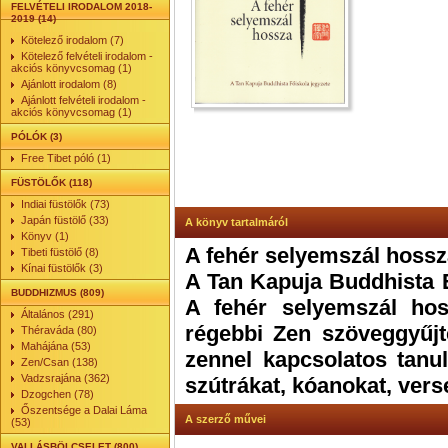
FELVÉTELI IRODALOM 2018-
2019 (14)
Kötelező irodalom (7)
Kötelező felvételi irodalom -
akciós könyvcsomag (1)
Ajánlott irodalom (8)
Ajánlott felvételi irodalom -
akciós könyvcsomag (1)
PÓLÓK (3)
Free Tibet póló (1)
FÜSTÖLŐK (118)
Indiai füstölők (73)
Japán füstölő (33)
A könyv tartalmáról
Könyv (1)
A fehér selyemszál hoss
Tibeti füstölő (8)
Kínai füstölők (3)
A Tan Kapuja Buddhista 
BUDDHIZMUS (809)
A fehér selyemszál ho
Általános (291)
régebbi Zen szöveggyűjt
Théraváda (80)
Mahájána (53)
zennel kapcsolatos tanul
Zen/Csan (138)
Vadzsrajána (362)
szútrákat, kóanokat, verse
Dzogchen (78)
Őszentsége a Dalai Láma
A szerző művei
(53)
VALLÁSBÖLCSELET (800)