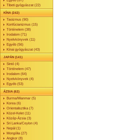
Egyéb (67)
Tibeti gyógyászat (22)
KÍNA (242)
Taoizmus (90)
Konfúcianizmus (15)
Történelem (38)
Irodalom (71)
Nyelvkönyvek (11)
Egyéb (56)
Kínai gyógyászat (43)
JAPÁN (141)
Sintó (4)
Történelem (47)
Irodalom (64)
Nyelvkönyvek (4)
Egyéb (53)
ÁZSIA (62)
Burma/Mianmar (5)
Korea (6)
Orientalisztika (7)
Közel-Kelet (11)
Közép-Ázsia (3)
Sri Lanka/Ceylon (4)
Nepál (1)
Mongólia (27)
Angkor (8)