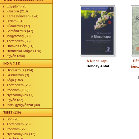
Egyiptom (25)
Filozófia (213)
Kereszténység (124)
Iszlám (61)
Júdaizmus (37)
Sámánizmus (47)
Magyarság (89)
Történelem (36)
Hamvas Béla (11)
Hermetika-Mágia (120)
Egyéb (350)
A Nincs-kapu
Ráf
INDIA (423)
Dobosy Antal
tánc
Hinduizmus (194)
Szikhizmus (3)
Jóga (182)
Történelem (23)
Irodalom (102)
Nyelvkönyvek (7)
Egyéb (82)
Indiai gyógyászat (40)
TIBET (130)
Bön (20)
Történelem (28)
Irodalom (22)
Nyelvkönyvek (12)