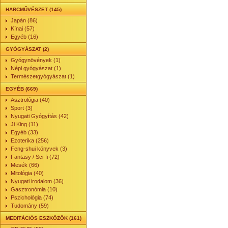
HARCMŰVÉSZET (145)
Japán (86)
Kínai (57)
Egyéb (16)
GYÓGYÁSZAT (2)
Gyógynövények (1)
Népi gyógyászat (1)
Természetgyógyászat (1)
EGYÉB (669)
Asztrológia (40)
Sport (3)
Nyugati Gyógyítás (42)
Ji King (11)
Egyéb (33)
Ezoterika (256)
Feng-shui könyvek (3)
Fantasy / Sci-fi (72)
Mesék (66)
Mitológia (40)
Nyugati irodalom (36)
Gasztronómia (10)
Pszichológia (74)
Tudomány (59)
MEDITÁCIÓS ESZKÖZÖK (161)