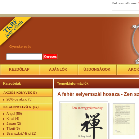
Felhasználói név:
Gyorskeresés
KEZDŐLAP
AJÁNLÓK
ÚJDONSÁGOK
AKCI
Kategóriák
Termékinformációk
AKCIÓS KÖNYVEK (7)
A fehér selyemszál hossza - Zen 
20%-os akció (3)
IDEGENNYELVŰ K. (67)
Angol (59)
Kínai (4)
Japán (2)
Tibeti (5)
Szanszkrit/Hindi (1)