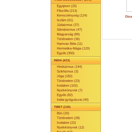
Egyiptom (25)
Filozófia (213)
Kereszténység (124)
Din
Iszlám (61)
Júdaizmus (37)
Sámánizmus (47)
Magyarság (89)
Történelem (36)
Hamvas Béla (11)
Hermetika-Mágia (120)
Egyéb (350)
INDIA (423)
Hinduizmus (194)
Szikhizmus (3)
Jóga (182)
Történelem (23)
Irodalom (102)
Nyelvkönyvek (7)
Egyéb (82)
Indiai gyógyászat (40)
TIBET (130)
Bön (20)
Történelem (28)
Irodalom (22)
Nyelvkönyvek (12)