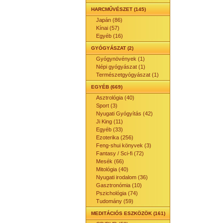
HARCMŰVÉSZET (145)
Japán (86)
Kínai (57)
Egyéb (16)
GYÓGYÁSZAT (2)
Gyógynövények (1)
Népi gyógyászat (1)
Természetgyógyászat (1)
EGYÉB (669)
Asztrológia (40)
Sport (3)
Nyugati Gyógyítás (42)
Ji King (11)
Egyéb (33)
Ezoterika (256)
Feng-shui könyvek (3)
Fantasy / Sci-fi (72)
Mesék (66)
Mitológia (40)
Nyugati irodalom (36)
Gasztronómia (10)
Pszichológia (74)
Tudomány (59)
MEDITÁCIÓS ESZKÖZÖK (161)