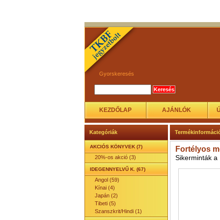
Gyorskeresés
KEZDŐLAP
AJÁNLÓK
Kategóriák
Termékinformáci
AKCIÓS KÖNYVEK (7)
Fortélyos 
Sikerminták a
20%-os akció (3)
IDEGENNYELVŰ K. (67)
Angol (59)
Kínai (4)
Japán (2)
Tibeti (5)
Szanszkrit/Hindi (1)