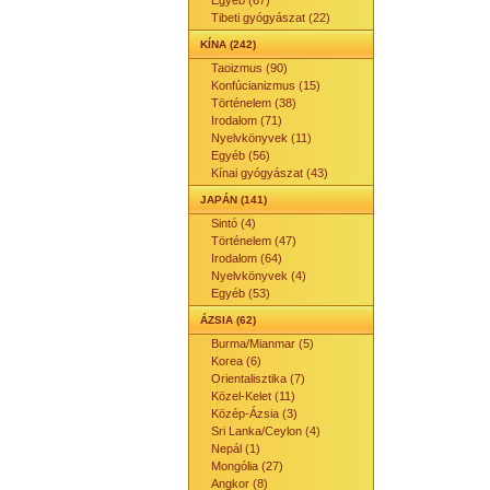
Egyéb (67)
Tibeti gyógyászat (22)
KÍNA (242)
Taoizmus (90)
Konfúcianizmus (15)
Történelem (38)
Irodalom (71)
Nyelvkönyvek (11)
Egyéb (56)
Kínai gyógyászat (43)
JAPÁN (141)
Sintó (4)
Történelem (47)
Irodalom (64)
Nyelvkönyvek (4)
Egyéb (53)
ÁZSIA (62)
Burma/Mianmar (5)
Korea (6)
Orientalisztika (7)
Közel-Kelet (11)
Közép-Ázsia (3)
Sri Lanka/Ceylon (4)
Nepál (1)
Mongólia (27)
Angkor (8)