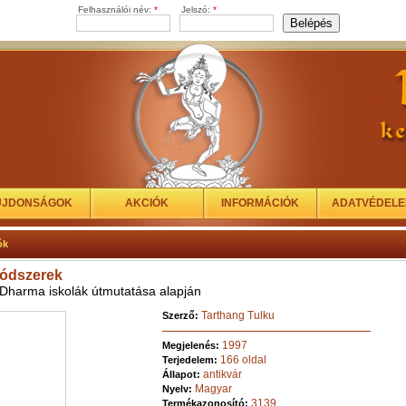
Felhasználói név:
*
Jelszó:
*
ÚJDONSÁGOK
AKCIÓK
INFORMÁCIÓK
ADATVÉDEL
ók
módszerek
 Dharma iskolák útmutatása alapján
Tarthang Tulku
Szerző:
1997
Megjelenés:
166 oldal
Terjedelem:
antikvár
Állapot:
Magyar
Nyelv:
3139
Termékazonosító: