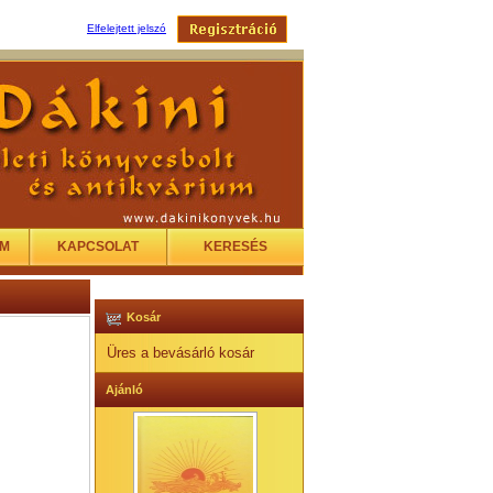
Elfelejtett jelszó
EM
KAPCSOLAT
KERESÉS
Kosár
Üres a bevásárló kosár
Ajánló