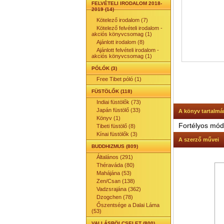
FELVÉTELI IRODALOM 2018-
2019 (14)
Kötelező irodalom (7)
Kötelező felvételi irodalom -
akciós könyvcsomag (1)
Ajánlott irodalom (8)
Ajánlott felvételi irodalom -
akciós könyvcsomag (1)
PÓLÓK (3)
Free Tibet póló (1)
FÜSTÖLŐK (118)
Indiai füstölők (73)
Japán füstölő (33)
A könyv tartalmá
Könyv (1)
Fortélyos mód
Tibeti füstölő (8)
Kínai füstölők (3)
A szerző művei
BUDDHIZMUS (809)
Általános (291)
Théraváda (80)
Mahájána (53)
Zen/Csan (138)
Vadzsrajána (362)
Dzogchen (78)
Őszentsége a Dalai Láma
(53)
VALLÁSBÖLCSELET (800)