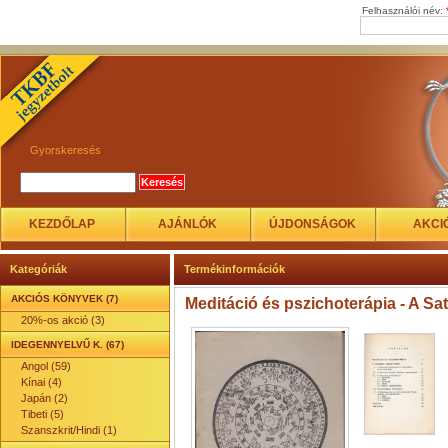
Felhasználói név:
Gyorskeresés
KEZDŐLAP
AJÁNLÓK
ÚJDONSÁGOK
AKCI
Kategóriák
Termékinformációk
AKCIÓS KÖNYVEK (7)
Meditáció és pszichoterápia - A S
20%-os akció (3)
IDEGENNYELVŰ K. (67)
Angol (59)
Kínai (4)
Japán (2)
Tibeti (5)
Szanszkrit/Hindi (1)