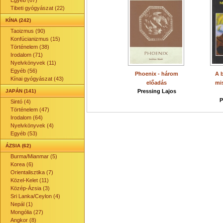
Egyéb (67)
Tibeti gyógyászat (22)
KÍNA (242)
Taoizmus (90)
Konfúcianizmus (15)
Történelem (38)
Irodalom (71)
Nyelvkönyvek (11)
Egyéb (56)
Phoenix - három
A 
Kínai gyógyászat (43)
előadás
mi
JAPÁN (141)
Pressing Lajos
P
Sintó (4)
Történelem (47)
Irodalom (64)
Nyelvkönyvek (4)
Egyéb (53)
ÁZSIA (62)
Burma/Mianmar (5)
Korea (6)
Orientalisztika (7)
Közel-Kelet (11)
Közép-Ázsia (3)
Sri Lanka/Ceylon (4)
Nepál (1)
Mongólia (27)
Angkor (8)