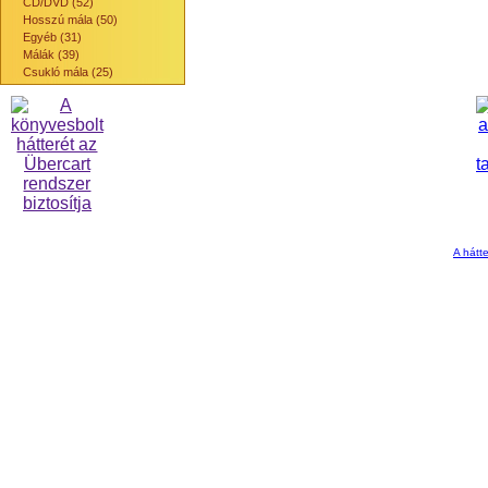
CD/DVD (52)
Hosszú mála (50)
Egyéb (31)
Málák (39)
Csukló mála (25)
A hátte