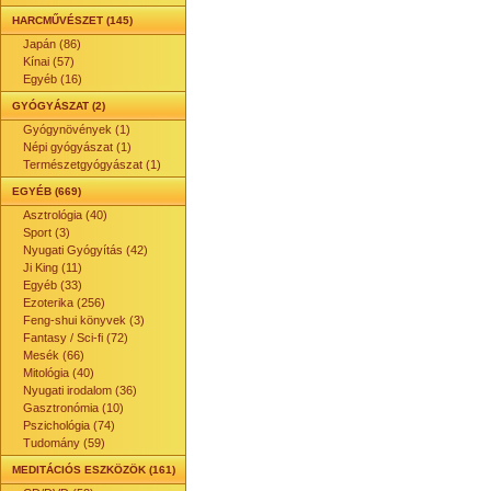
HARCMŰVÉSZET (145)
Japán (86)
Kínai (57)
Egyéb (16)
GYÓGYÁSZAT (2)
Gyógynövények (1)
Népi gyógyászat (1)
Természetgyógyászat (1)
EGYÉB (669)
Asztrológia (40)
Sport (3)
Nyugati Gyógyítás (42)
Ji King (11)
Egyéb (33)
Ezoterika (256)
Feng-shui könyvek (3)
Fantasy / Sci-fi (72)
Mesék (66)
Mitológia (40)
Nyugati irodalom (36)
Gasztronómia (10)
Pszichológia (74)
Tudomány (59)
MEDITÁCIÓS ESZKÖZÖK (161)