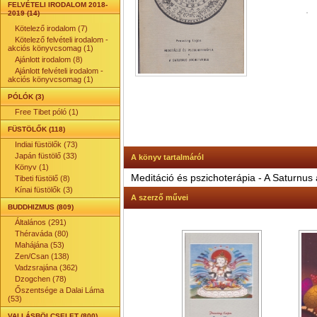
FELVÉTELI IRODALOM 2018-
2019 (14)
Kötelező irodalom (7)
Kötelező felvételi irodalom -
akciós könyvcsomag (1)
Ajánlott irodalom (8)
Ajánlott felvételi irodalom -
akciós könyvcsomag (1)
PÓLÓK (3)
Free Tibet póló (1)
FÜSTÖLŐK (118)
Indiai füstölők (73)
Japán füstölő (33)
A könyv tartalmáról
Könyv (1)
Meditáció és pszichoterápia - A Saturnus
Tibeti füstölő (8)
Kínai füstölők (3)
A szerző művei
BUDDHIZMUS (809)
Általános (291)
Théraváda (80)
Mahájána (53)
Zen/Csan (138)
Vadzsrajána (362)
Dzogchen (78)
Őszentsége a Dalai Láma
(53)
VALLÁSBÖLCSELET (800)