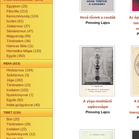
Egyiptom (25)
Filozófia (213)
Kereszténység (124)
Hová tűntek a csodák
Az égi
Iszlám (61)
Pressing Lajos
tan
Júdaizmus (37)
n
Sámánizmus (47)
P
Magyarság (89)
Történelem (36)
Hamvas Béla (11)
Hermetika-Mágia (120)
Egyéb (350)
INDIA (423)
Hinduizmus (194)
Szikhizmus (3)
Jóga (182)
Történelem (23)
Irodalom (102)
Nyelvkönyvek (7)
Egyéb (82)
A yóga-meditáció
A 
Indiai gyógyászat (40)
sajátosságai
m
Pressing Lajos
trans
TIBET (130)
P
Bön (20)
Történelem (28)
Irodalom (22)
Nyelvkönyvek (12)