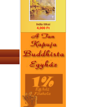
India titkai
4,000 Ft