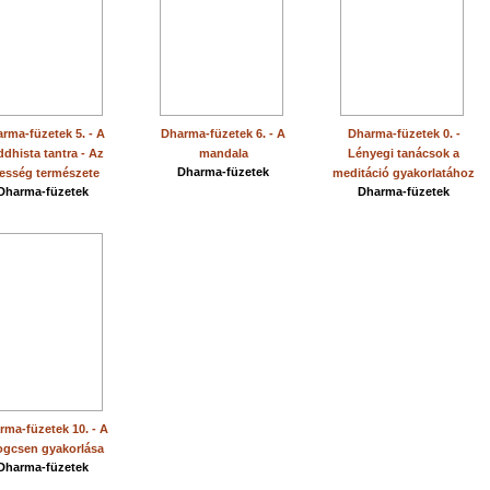
rma-füzetek 5. - A
Dharma-füzetek 6. - A
Dharma-füzetek 0. -
dhista tantra - Az
mandala
Lényegi tanácsok a
Dharma-füzetek
esség természete
meditáció gyakorlatához
Dharma-füzetek
Dharma-füzetek
rma-füzetek 10. - A
ogcsen gyakorlása
Dharma-füzetek