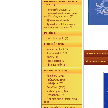
FELVÉTELI IRODALOM 2018-
2019 (14)
Kötelező irodalom (7)
Kötelező felvételi irodalom -
akciós könyvcsomag (1)
Ajánlott irodalom (8)
Ajánlott felvételi irodalom -
akciós könyvcsomag (1)
PÓLÓK (3)
Free Tibet póló (1)
FÜSTÖLŐK (118)
Indiai füstölők (73)
Japán füstölő (33)
A könyv tartalmá
Könyv (1)
Tibeti füstölő (8)
A szerző művei
Kínai füstölők (3)
BUDDHIZMUS (809)
Általános (291)
Théraváda (80)
Mahájána (53)
Zen/Csan (138)
Vadzsrajána (362)
Dzogchen (78)
Őszentsége a Dalai Láma
(53)
VALLÁSBÖLCSELET (800)