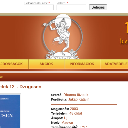
Felhasználói név:
*
Jelszó:
*
ÚJDONSÁGOK
AKCIÓK
INFORMÁCIÓK
ADATVÉDEL
ók
tek 12. - Dzogcsen
Dharma-füzetek
Szerző:
Jakab Katalin
Fordította:
2003
Megjelenés:
48 oldal
Terjedelem:
Új
Állapot:
Magyar
Nyelv:
1757
Termékazonosító: