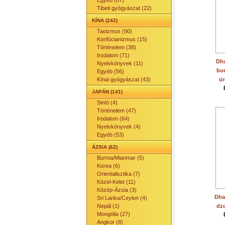
Egyéb (67)
Tibeti gyógyászat (22)
KÍNA (242)
Taoizmus (90)
Konfúcianizmus (15)
Történelem (38)
Irodalom (71)
Dha
Nyelvkönyvek (11)
bud
Egyéb (56)
Kínai gyógyászat (43)
ür
JAPÁN (141)
Sintó (4)
Történelem (47)
Irodalom (64)
Nyelvkönyvek (4)
Egyéb (53)
ÁZSIA (62)
Burma/Mianmar (5)
Korea (6)
Orientalisztika (7)
Közel-Kelet (11)
Közép-Ázsia (3)
Dha
Sri Lanka/Ceylon (4)
Nepál (1)
dz
Mongólia (27)
Angkor (8)