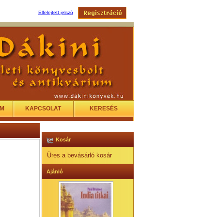
Elfelejtett jelszó
EM
KAPCSOLAT
KERESÉS
Kosár
Üres a bevásárló kosár
Ajánló