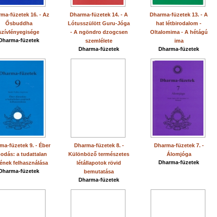
ma-füzetek 16. - Az
Dharma-füzetek 14. - A
Dharma-füzetek 13. - A
Ősbuddha
Lótusszülött Guru-Jóga
hat létbirodalom -
szívlényegisége
- A ngöndro dzogcsen
Oltalomima - A hétágú
Dharma-füzetek
szemlélete
ima
Dharma-füzetek
Dharma-füzetek
ma-füzetek 9. - Éber
Dharma-füzetek 8. -
Dharma-füzetek 7. -
odás: a tudattalan
Különböző természetes
Álomjóga
Dharma-füzetek
jének felhasználása
létállapotok rövid
Dharma-füzetek
bemutatása
Dharma-füzetek