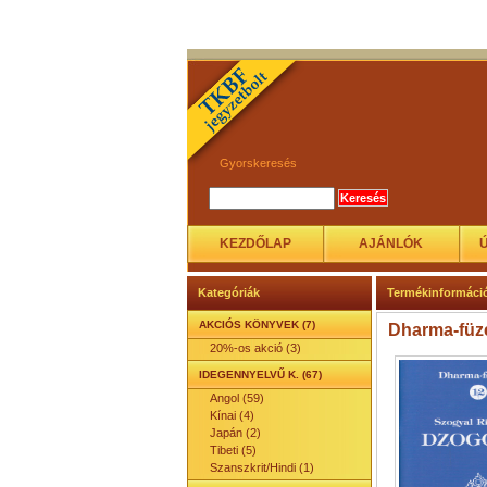
Gyorskeresés
KEZDŐLAP
AJÁNLÓK
Kategóriák
Termékinformáci
AKCIÓS KÖNYVEK (7)
Dharma-füze
20%-os akció (3)
IDEGENNYELVŰ K. (67)
Angol (59)
Kínai (4)
Japán (2)
Tibeti (5)
Szanszkrit/Hindi (1)