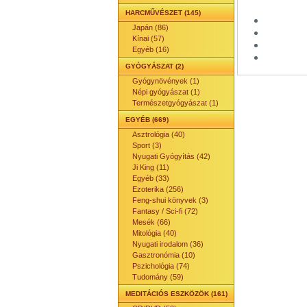
HARCMŰVÉSZET (145)
Japán (86)
Kínai (57)
Egyéb (16)
GYÓGYÁSZAT (2)
Gyógynövények (1)
Népi gyógyászat (1)
Természetgyógyászat (1)
EGYÉB (669)
Asztrológia (40)
Sport (3)
Nyugati Gyógyítás (42)
Ji King (11)
Egyéb (33)
Ezoterika (256)
Feng-shui könyvek (3)
Fantasy / Sci-fi (72)
Mesék (66)
Mitológia (40)
Nyugati irodalom (36)
Gasztronómia (10)
Pszichológia (74)
Tudomány (59)
MEDITÁCIÓS ESZKÖZÖK (161)