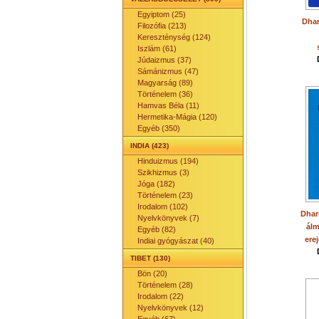
Egyiptom (25)
Dhar
Filozófia (213)
Kereszténység (124)
Iszlám (61)
Júdaizmus (37)
Sámánizmus (47)
Magyarság (89)
Történelem (36)
Hamvas Béla (11)
Hermetika-Mágia (120)
Egyéb (350)
INDIA (423)
Hinduizmus (194)
Szikhizmus (3)
Jóga (182)
Történelem (23)
Irodalom (102)
Dhar
Nyelvkönyvek (7)
álm
Egyéb (82)
ere
Indiai gyógyászat (40)
TIBET (130)
Bön (20)
Történelem (28)
Irodalom (22)
Nyelvkönyvek (12)