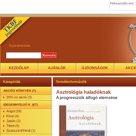
Felhasználói név:
Gyorskeresés
KEZDŐLAP
AJÁNLÓK
ÚJDONSÁGOK
AKCI
Kategóriák
Termékinformációk
AKCIÓS KÖNYVEK (7)
Asztrológia haladóknak
A progressziók átfogó elemzése
20%-os akció (3)
IDEGENNYELVŰ K. (67)
Angol (59)
Kínai (4)
Japán (2)
Tibeti (5)
Szanszkrit/Hindi (1)