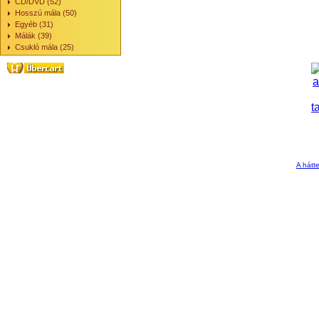
CD/DVD (52)
Hosszú mála (50)
Egyéb (31)
Málák (39)
Csukló mála (25)
A hátte