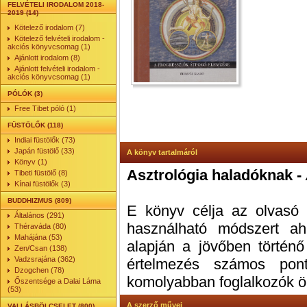
FELVÉTELI IRODALOM 2018-
2019 (14)
Kötelező irodalom (7)
Kötelező felvételi irodalom -
akciós könyvcsomag (1)
Ajánlott irodalom (8)
Ajánlott felvételi irodalom -
akciós könyvcsomag (1)
PÓLÓK (3)
Free Tibet póló (1)
FÜSTÖLŐK (118)
Indiai füstölők (73)
Japán füstölő (33)
A könyv tartalmáról
Könyv (1)
Asztrológia haladóknak -
Tibeti füstölő (8)
Kínai füstölők (3)
BUDDHIZMUS (809)
E könyv célja az olvasó 
Általános (291)
használható módszert ah
Théraváda (80)
Mahájána (53)
alapján a jövőben történ
Zen/Csan (138)
Vadzsrajána (362)
értelmezés számos pontjá
Dzogchen (78)
komolyabban foglalkozók ö
Őszentsége a Dalai Láma
(53)
A szerző művei
VALLÁSBÖLCSELET (800)