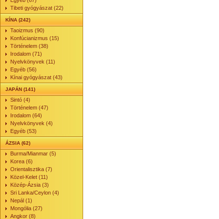
Egyéb (67)
Tibeti gyógyászat (22)
KÍNA (242)
Taoizmus (90)
Konfúcianizmus (15)
Történelem (38)
Irodalom (71)
Nyelvkönyvek (11)
Egyéb (56)
Kínai gyógyászat (43)
JAPÁN (141)
Sintó (4)
Történelem (47)
Irodalom (64)
Nyelvkönyvek (4)
Egyéb (53)
ÁZSIA (62)
Burma/Mianmar (5)
Korea (6)
Orientalisztika (7)
Közel-Kelet (11)
Közép-Ázsia (3)
Sri Lanka/Ceylon (4)
Nepál (1)
Mongólia (27)
Angkor (8)