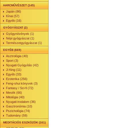
HARCMŰVÉSZET (145)
Japán (86)
Kínai (57)
Egyéb (16)
GYÓGYÁSZAT (2)
Gyógynövények (1)
Népi gyógyászat (1)
Természetgyógyászat (1)
EGYÉB (669)
Asztrológia (40)
Sport (3)
Nyugati Gyógyítás (42)
Ji King (11)
Egyéb (33)
Ezoterika (256)
Feng-shui könyvek (3)
Fantasy / Sci-fi (72)
Mesék (66)
Mitológia (40)
Nyugati irodalom (36)
Gasztronómia (10)
Pszichológia (74)
Tudomány (59)
MEDITÁCIÓS ESZKÖZÖK (161)