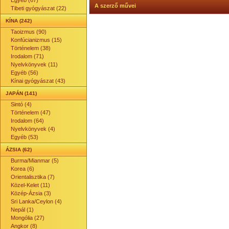
Egyéb (67)
A szerző művei
Tibeti gyógyászat (22)
KÍNA (242)
Taoizmus (90)
Konfúcianizmus (15)
Történelem (38)
Irodalom (71)
Nyelvkönyvek (11)
Egyéb (56)
Kínai gyógyászat (43)
JAPÁN (141)
Sintó (4)
Történelem (47)
Irodalom (64)
Nyelvkönyvek (4)
Egyéb (53)
ÁZSIA (62)
Burma/Mianmar (5)
Korea (6)
Orientalisztika (7)
Közel-Kelet (11)
Közép-Ázsia (3)
Sri Lanka/Ceylon (4)
Nepál (1)
Mongólia (27)
Angkor (8)