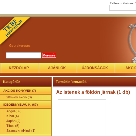
Felhasználói név:
Gyorskeresés
KEZDŐLAP
AJÁNLÓK
ÚJDONSÁGOK
AKCI
Kategóriák
Termékinformációk
AKCIÓS KÖNYVEK (7)
Az istenek a földön járnak (1 db)
20%-os akció (3)
IDEGENNYELVŰ K. (67)
Angol (59)
Kínai (4)
Japán (2)
Tibeti (5)
Szanszkrit/Hindi (1)