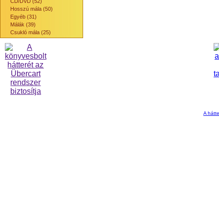
CD/DVD (52)
Hosszú mála (50)
Egyéb (31)
Málák (39)
Csukló mála (25)
A hátte