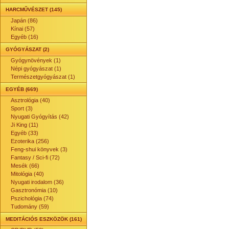
HARCMŰVÉSZET (145)
Japán (86)
Kínai (57)
Egyéb (16)
GYÓGYÁSZAT (2)
Gyógynövények (1)
Népi gyógyászat (1)
Természetgyógyászat (1)
EGYÉB (669)
Asztrológia (40)
Sport (3)
Nyugati Gyógyítás (42)
Ji King (11)
Egyéb (33)
Ezoterika (256)
Feng-shui könyvek (3)
Fantasy / Sci-fi (72)
Mesék (66)
Mitológia (40)
Nyugati irodalom (36)
Gasztronómia (10)
Pszichológia (74)
Tudomány (59)
MEDITÁCIÓS ESZKÖZÖK (161)