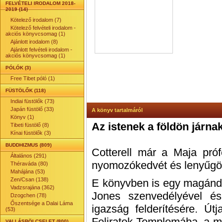
FELVÉTELI IRODALOM 2018-
2019 (14)
Kötelező irodalom (7)
Kötelező felvételi irodalom -
akciós könyvcsomag (1)
Ajánlott irodalom (8)
Ajánlott felvételi irodalom -
akciós könyvcsomag (1)
PÓLÓK (3)
Free Tibet póló (1)
FÜSTÖLŐK (118)
Indiai füstölők (73)
Japán füstölő (33)
A könyv tartalmáról
Könyv (1)
Az istenek a földön járna
Tibeti füstölő (8)
Kínai füstölők (3)
BUDDHIZMUS (809)
Cotterell már a Maja próf
Általános (291)
nyomozókedvét és lenyűgö
Théraváda (80)
Mahájána (53)
Zen/Csan (138)
E könyvben is egy magánde
Vadzsrajána (362)
Jones szenvedélyével és
Dzogchen (78)
Őszentsége a Dalai Láma
igazság felderítésére. Út
(53)
Feliratok Templomába, a maj
VALLÁSBÖLCSELET (800)