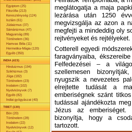
meglátogatja a maja papkir
Egyiptom (25)
Filozófia (213)
lezárása után 1250 évve
Kereszténység (124)
Iszlám (61)
megvizsgálja az azon a na
Júdaizmus (37)
megfejti a mindeddig oly so
Sámánizmus (47)
Magyarság (89)
rejtvényeket és rejtélyeket.
Történelem (36)
Hamvas Béla (11)
Cotterell egyedi módszerek
Hermetika-Mágia (120)
Egyéb (350)
faragványaiba, ékszereibe
INDIA (423)
Felfedezései – a világ
Hinduizmus (194)
szellemesen bizonyítj
Szikhizmus (3)
Jóga (182)
nyugszik a nevezetes pale
Történelem (23)
elrejtette tudását a m
Irodalom (102)
Nyelvkönyvek (7)
emberiségnek szánt titkos
Egyéb (82)
Indiai gyógyászat (40)
tudással ajándékozta meg
TIBET (130)
Jézus az emberiséget. 
Bön (20)
bizonyítja, hogy a csod
Történelem (28)
Irodalom (22)
tartozott.
Nyelvkönyvek (12)