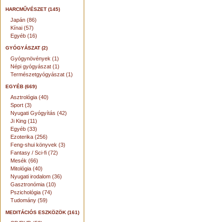
HARCMŰVÉSZET (145)
Japán (86)
Kínai (57)
Egyéb (16)
GYÓGYÁSZAT (2)
Gyógynövények (1)
Népi gyógyászat (1)
Természetgyógyászat (1)
EGYÉB (669)
Asztrológia (40)
Sport (3)
Nyugati Gyógyítás (42)
Ji King (11)
Egyéb (33)
Ezoterika (256)
Feng-shui könyvek (3)
Fantasy / Sci-fi (72)
Mesék (66)
Mitológia (40)
Nyugati irodalom (36)
Gasztronómia (10)
Pszichológia (74)
Tudomány (59)
MEDITÁCIÓS ESZKÖZÖK (161)