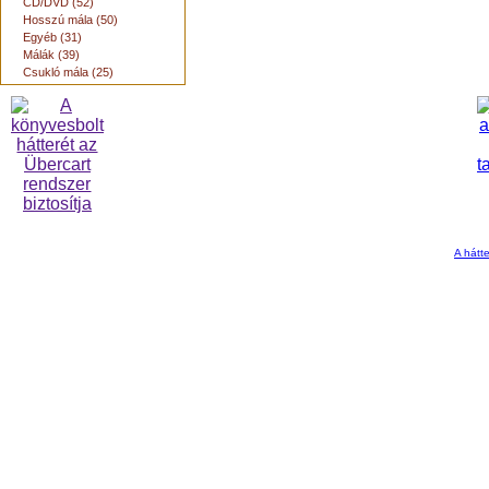
CD/DVD (52)
Hosszú mála (50)
Egyéb (31)
Málák (39)
Csukló mála (25)
A hátte