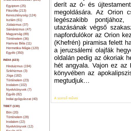
derít az ó- és újtestament
Egyiptom (25)
megoldására. Az Orion cs
Filozófia (213)
Kereszténység (124)
legészakibb pontjához
Iszlám (61)
Júdaizmus (37)
utazásának végső szakasz
Sámánizmus (47)
napfordulókor az Orion ke
Magyarság (89)
Történelem (36)
(Khefrén) piramisa felett 
Hamvas Béla (11)
Hermetika-Mágia (120)
a jeruzsálemi olajfák hegy
Egyéb (350)
oldalán pedig az ókoriak hé
INDIA (423)
hét angyala. Vajon ez az 
Hinduizmus (194)
Szikhizmus (3)
könyvében az apokalipszi
Jóga (182)
megtudjuk…
Történelem (23)
Irodalom (102)
Nyelvkönyvek (7)
Egyéb (82)
A szerző művei
Indiai gyógyászat (40)
TIBET (130)
Bön (20)
Történelem (28)
Irodalom (22)
Nyelvkönyvek (12)