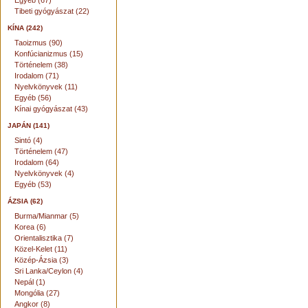
Egyéb (67)
Tibeti gyógyászat (22)
KÍNA (242)
Taoizmus (90)
Konfúcianizmus (15)
Történelem (38)
Irodalom (71)
Nyelvkönyvek (11)
Egyéb (56)
Kínai gyógyászat (43)
JAPÁN (141)
Sintó (4)
Történelem (47)
Irodalom (64)
Nyelvkönyvek (4)
Egyéb (53)
ÁZSIA (62)
Burma/Mianmar (5)
Korea (6)
Orientalisztika (7)
Közel-Kelet (11)
Közép-Ázsia (3)
Sri Lanka/Ceylon (4)
Nepál (1)
Mongólia (27)
Angkor (8)