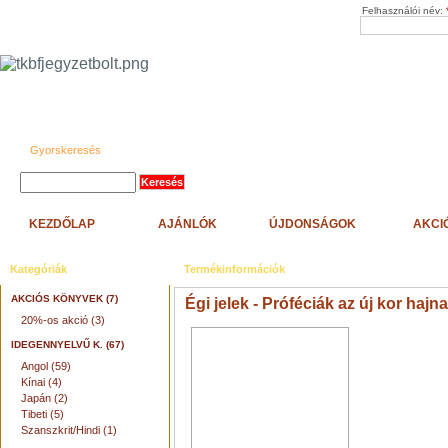
Felhasználói név:
Gyorskeresés
KEZDŐLAP
AJÁNLÓK
ÚJDONSÁGOK
AKCI
Kategóriák
Termékinformációk
AKCIÓS KÖNYVEK (7)
Égi jelek - Próféciák az új kor hajn
20%-os akció (3)
IDEGENNYELVŰ K. (67)
Angol (59)
Kínai (4)
Japán (2)
Tibeti (5)
Szanszkrit/Hindi (1)