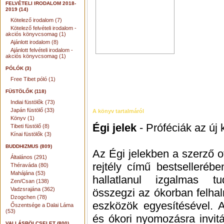
FELVÉTELI IRODALOM 2018-
2019 (14)
Kötelező irodalom (7)
Kötelező felvételi irodalom -
akciós könyvcsomag (1)
Ajánlott irodalom (8)
Ajánlott felvételi irodalom -
akciós könyvcsomag (1)
PÓLÓK (3)
Free Tibet póló (1)
FÜSTÖLŐK (118)
Indiai füstölők (73)
Japán füstölő (33)
A könyv tartalmáról
Könyv (1)
Égi jelek
- Próféciák az új 
Tibeti füstölő (8)
Kínai füstölők (3)
BUDDHIZMUS (809)
Az Égi jelekben a szerző ott
Általános (291)
rejtély című bestselleréb
Théraváda (80)
Mahájána (53)
hallatlanul izgalmas t
Zen/Csan (138)
Vadzsrajána (362)
összegzi az ókorban felha
Dzogchen (78)
eszközök egyesítésével. A
Őszentsége a Dalai Láma
(53)
és ókori nyomozásra invitá
VALLÁSBÖLCSELET (800)