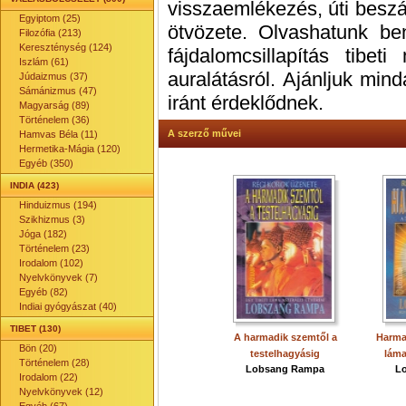
visszaemlékezés, úti besz
Egyiptom (25)
ötvözete. Olvashatunk ben
Filozófia (213)
Kereszténység (124)
fájdalomcsillapítás tibet
Iszlám (61)
auralátásról. Ajánljuk min
Júdaizmus (37)
Sámánizmus (47)
iránt érdeklődnek.
Magyarság (89)
Történelem (36)
A szerző művei
Hamvas Béla (11)
Hermetika-Mágia (120)
Egyéb (350)
INDIA (423)
Hinduizmus (194)
Szikhizmus (3)
Jóga (182)
Történelem (23)
Irodalom (102)
Nyelvkönyvek (7)
Egyéb (82)
Indiai gyógyászat (40)
TIBET (130)
A harmadik szemtől a
Harmad
Bön (20)
testelhagyásig
láma
Történelem (28)
Lobsang Rampa
L
Irodalom (22)
Nyelvkönyvek (12)