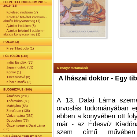
FELVÉTELI IRODALOM 2018-
2019 (14)
Kötelező irodalom (7)
Kötelező felvételi irodalom -
akciós könyvcsomag (1)
Ajánlott irodalom (8)
Ajánlott felvételi irodalom -
akciós könyvcsomag (1)
PÓLÓK (3)
Free Tibet póló (1)
FÜSTÖLŐK (118)
Indiai füstölők (73)
Japán füstölő (33)
A könyv tartalmáról
Könyv (1)
A lhászai doktor - Egy ti
Tibeti füstölő (8)
Kínai füstölők (3)
BUDDHIZMUS (809)
Általános (291)
A 13. Dalai Láma személ
Théraváda (80)
Mahájána (53)
orvoslás tudományában e
Zen/Csan (138)
ebben a könyvében ott folyt
Vadzsrajána (362)
Dzogchen (78)
már - az Édesvíz Kiadón
Őszentsége a Dalai Láma
(53)
szem című művében
VALLÁSBÖLCSELET (800)