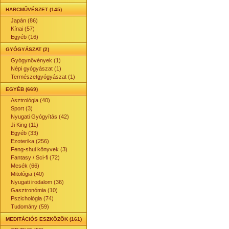
HARCMŰVÉSZET (145)
Japán (86)
Kínai (57)
Egyéb (16)
GYÓGYÁSZAT (2)
Gyógynövények (1)
Népi gyógyászat (1)
Természetgyógyászat (1)
EGYÉB (669)
Asztrológia (40)
Sport (3)
Nyugati Gyógyítás (42)
Ji King (11)
Egyéb (33)
Ezoterika (256)
Feng-shui könyvek (3)
Fantasy / Sci-fi (72)
Mesék (66)
Mitológia (40)
Nyugati irodalom (36)
Gasztronómia (10)
Pszichológia (74)
Tudomány (59)
MEDITÁCIÓS ESZKÖZÖK (161)