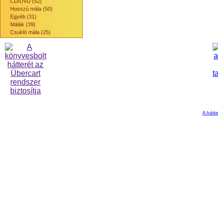
CD/DVD (52)
Hosszú mála (50)
Egyéb (31)
Málák (39)
Csukló mála (25)
A hátte