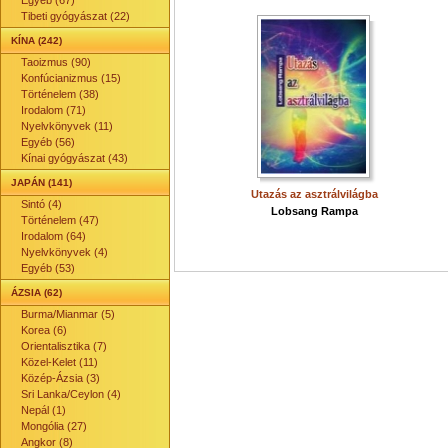
Egyéb (67)
Tibeti gyógyászat (22)
KÍNA (242)
Taoizmus (90)
Konfúcianizmus (15)
Történelem (38)
Irodalom (71)
Nyelvkönyvek (11)
Egyéb (56)
Kínai gyógyászat (43)
JAPÁN (141)
Utazás az asztrálvilágba
Sintó (4)
Lobsang Rampa
Történelem (47)
Irodalom (64)
Nyelvkönyvek (4)
Egyéb (53)
ÁZSIA (62)
Burma/Mianmar (5)
Korea (6)
Orientalisztika (7)
Közel-Kelet (11)
Közép-Ázsia (3)
Sri Lanka/Ceylon (4)
Nepál (1)
Mongólia (27)
Angkor (8)