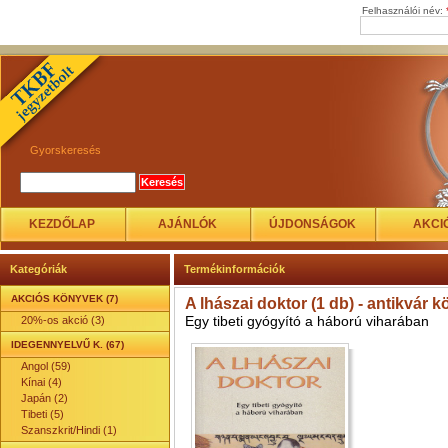
Felhasználói név:
Gyorskeresés
KEZDŐLAP
AJÁNLÓK
ÚJDONSÁGOK
AKCI
Kategóriák
Termékinformációk
AKCIÓS KÖNYVEK (7)
A lhászai doktor (1 db) - antikvár 
Egy tibeti gyógyító a háború viharában
20%-os akció (3)
IDEGENNYELVŰ K. (67)
Angol (59)
Kínai (4)
Japán (2)
Tibeti (5)
Szanszkrit/Hindi (1)