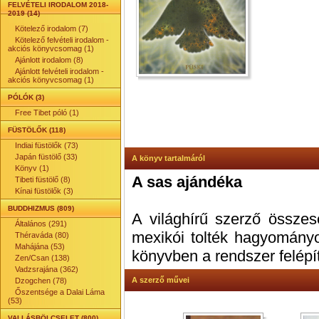
FELVÉTELI IRODALOM 2018-
2019 (14)
Kötelező irodalom (7)
Kötelező felvételi irodalom -
akciós könyvcsomag (1)
Ajánlott irodalom (8)
Ajánlott felvételi irodalom -
akciós könyvcsomag (1)
PÓLÓK (3)
Free Tibet póló (1)
FÜSTÖLŐK (118)
Indiai füstölők (73)
Japán füstölő (33)
A könyv tartalmáról
Könyv (1)
A sas ajándéka
Tibeti füstölő (8)
Kínai füstölők (3)
BUDDHIZMUS (809)
A világhírű szerző össze
Általános (291)
mexikói tolték hagyományo
Théraváda (80)
Mahájána (53)
könyvben a rendszer felépít
Zen/Csan (138)
Vadzsrajána (362)
A szerző művei
Dzogchen (78)
Őszentsége a Dalai Láma
(53)
VALLÁSBÖLCSELET (800)