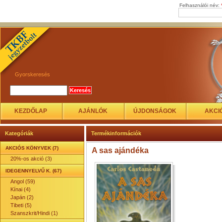
Felhasználói név:
Gyorskeresés
KEZDŐLAP
AJÁNLÓK
ÚJDONSÁGOK
AKCI
Kategóriák
Termékinformációk
AKCIÓS KÖNYVEK (7)
A sas ajándéka
20%-os akció (3)
IDEGENNYELVŰ K. (67)
Angol (59)
Kínai (4)
Japán (2)
Tibeti (5)
Szanszkrit/Hindi (1)