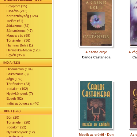
Egyiptom (25)
Filozófia (213)
Kereszténység (124)
Iszlám (61)
Júdaizmus (37)
Sámánizmus (47)
Magyarság (89)
Történelem (36)
Hamvas Béla (11)
Hermetika-Mágia (120)
A csend ereje
A vég
Egyéb (350)
Carlos Castaneda
Ca
INDIA (423)
Hinduizmus (194)
Szikhizmus (3)
Jóga (182)
Történelem (23)
Irodalom (102)
Nyelvkönyvek (7)
Egyéb (82)
Indiai gyógyászat (40)
TIBET (130)
Bön (20)
Történelem (28)
Irodalom (22)
Nyelvkönyvek (12)
Mesék az erőről - Don
Az 