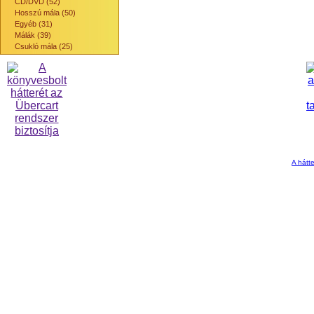
CD/DVD (52)
Hosszú mála (50)
Egyéb (31)
Málák (39)
Csukló mála (25)
A hátte