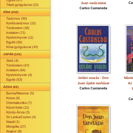
Egyéb (67)
Ca
Juan varázslatai
Tibeti gyógyászat (22)
Carlos Castaneda
KÍNA (242)
Taoizmus (90)
Konfúcianizmus (15)
Történelem (38)
Irodalom (71)
Nyelvkönyvek (11)
Egyéb (56)
Kínai gyógyászat (43)
JAPÁN (141)
Sintó (4)
Történelem (47)
Irodalom (64)
Nyelvkönyvek (4)
Ixtláni utazás - Don
Másik
Egyéb (53)
Juan újabb tanításai
Az 
ÁZSIA (62)
Carlos Castaneda
Burma/Mianmar (5)
Korea (6)
Ca
Orientalisztika (7)
Közel-Kelet (11)
Közép-Ázsia (3)
Sri Lanka/Ceylon (4)
Nepál (1)
Mongólia (27)
Angkor (8)