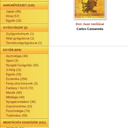
HARCMŰVÉSZET (145)
Japán (86)
Kínai (57)
Egyéb (16)
Don Juan tanításai
GYÓGYÁSZAT (2)
Carlos Castaneda
Gyógynövények (1)
Népi gyógyászat (1)
Természetgyógyászat (1)
EGYÉB (669)
Asztrológia (40)
Sport (3)
Nyugati Gyógyítás (42)
Ji King (11)
Egyéb (33)
Ezoterika (256)
Feng-shui könyvek (3)
Fantasy / Sci-fi (72)
Mesék (66)
Mitológia (40)
Nyugati irodalom (36)
Gasztronómia (10)
Pszichológia (74)
Tudomány (59)
MEDITÁCIÓS ESZKÖZÖK (161)