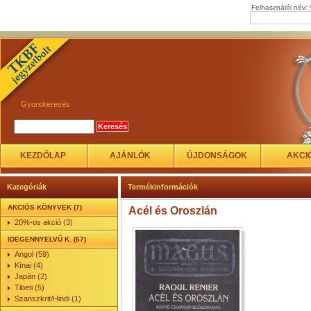
Felhasználói név:
Gyorskeresés
KEZDŐLAP
AJÁNLÓK
ÚJDONSÁGOK
AKCI
Kategóriák
Termékinformációk
AKCIÓS KÖNYVEK (7)
Acél és Oroszlán
20%-os akció (3)
IDEGENNYELVŰ K. (67)
Angol (59)
Kínai (4)
Japán (2)
Tibeti (5)
Szanszkrit/Hindi (1)