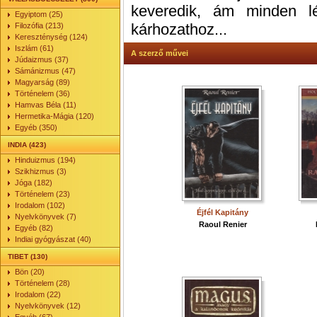
keveredik, ám minden l
Egyiptom (25)
kárhozathoz...
Filozófia (213)
Kereszténység (124)
Iszlám (61)
A szerző művei
Júdaizmus (37)
Sámánizmus (47)
Magyarság (89)
Történelem (36)
Hamvas Béla (11)
Hermetika-Mágia (120)
Egyéb (350)
INDIA (423)
Hinduizmus (194)
Szikhizmus (3)
Jóga (182)
Történelem (23)
Irodalom (102)
Éjfél Kapitány
Nyelvkönyvek (7)
Raoul Renier
Egyéb (82)
Indiai gyógyászat (40)
TIBET (130)
Bön (20)
Történelem (28)
Irodalom (22)
Nyelvkönyvek (12)