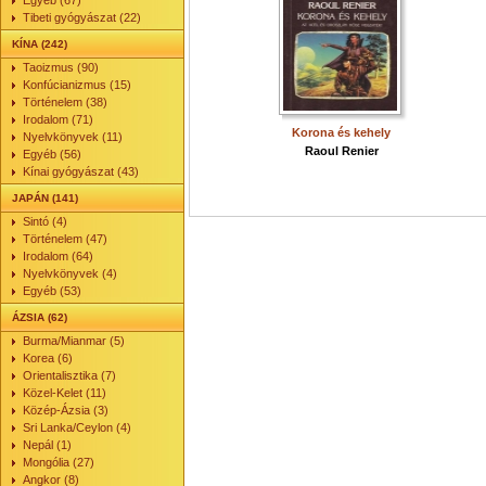
Egyéb (67)
Tibeti gyógyászat (22)
KÍNA (242)
Taoizmus (90)
Konfúcianizmus (15)
Történelem (38)
Irodalom (71)
Korona és kehely
Nyelvkönyvek (11)
Raoul Renier
Egyéb (56)
Kínai gyógyászat (43)
JAPÁN (141)
Sintó (4)
Történelem (47)
Irodalom (64)
Nyelvkönyvek (4)
Egyéb (53)
ÁZSIA (62)
Burma/Mianmar (5)
Korea (6)
Orientalisztika (7)
Közel-Kelet (11)
Közép-Ázsia (3)
Sri Lanka/Ceylon (4)
Nepál (1)
Mongólia (27)
Angkor (8)