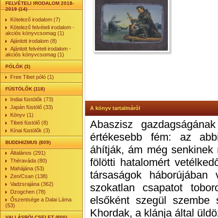
FELVÉTELI IRODALOM 2018-
2019 (14)
Kötelező irodalom (7)
Kötelező felvételi irodalom -
akciós könyvcsomag (1)
Ajánlott irodalom (8)
Ajánlott felvételi irodalom -
akciós könyvcsomag (1)
PÓLÓK (3)
Free Tibet póló (1)
FÜSTÖLŐK (118)
Indiai füstölők (73)
Japán füstölő (33)
A könyv tartalmáról
Könyv (1)
Abaszisz gazdagságának
Tibeti füstölő (8)
Kínai füstölők (3)
értékesebb fém: az abbi
BUDDHIZMUS (809)
áhítják, ám még senkinek 
Általános (291)
fölötti hatalomért vetélk
Théraváda (80)
Mahájána (53)
társaságok háborújában 
Zen/Csan (138)
Vadzsrajána (362)
szokatlan csapatot tobo
Dzogchen (78)
elsőként szegül szembe 
Őszentsége a Dalai Láma
(53)
Khordak, a klánja által ül
VALLÁSBÖLCSELET (800)