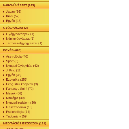
HARCMŰVÉSZET (145)
Japán (86)
Kínai (57)
Egyéb (16)
GYÓGYÁSZAT (2)
Gyógynövények (1)
Népi gyógyászat (1)
Természetgyógyászat (1)
EGYÉB (669)
Asztrológia (40)
Sport (3)
Nyugati Gyógyítás (42)
Ji King (11)
Egyéb (33)
Ezoterika (256)
Feng-shui könyvek (3)
Fantasy / Sci-fi (72)
Mesék (66)
Mitológia (40)
Nyugati irodalom (36)
Gasztronómia (10)
Pszichológia (74)
Tudomány (59)
MEDITÁCIÓS ESZKÖZÖK (161)