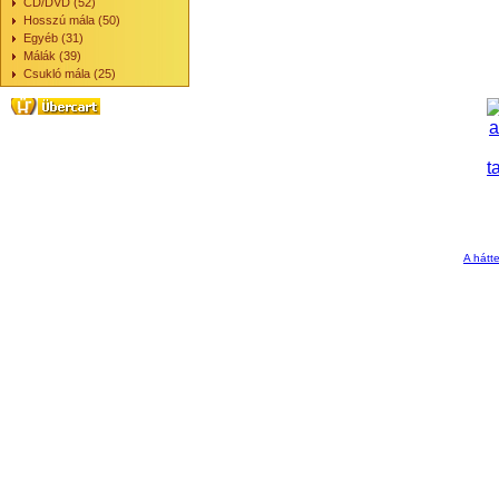
CD/DVD (52)
Hosszú mála (50)
Egyéb (31)
Málák (39)
Csukló mála (25)
A hátte