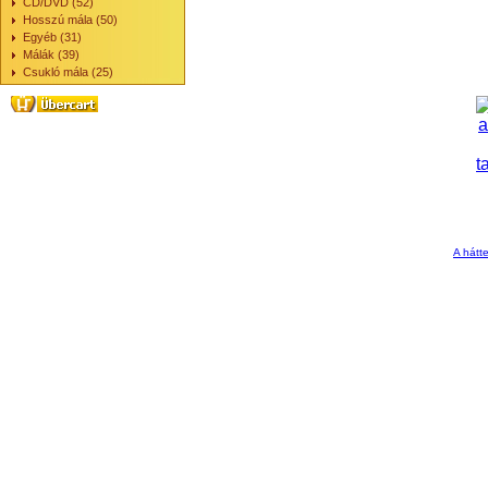
CD/DVD (52)
Hosszú mála (50)
Egyéb (31)
Málák (39)
Csukló mála (25)
A hátte