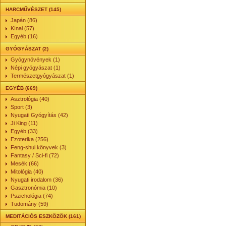
HARCMŰVÉSZET (145)
Japán (86)
Kínai (57)
Egyéb (16)
GYÓGYÁSZAT (2)
Gyógynövények (1)
Népi gyógyászat (1)
Természetgyógyászat (1)
EGYÉB (669)
Asztrológia (40)
Sport (3)
Nyugati Gyógyítás (42)
Ji King (11)
Egyéb (33)
Ezoterika (256)
Feng-shui könyvek (3)
Fantasy / Sci-fi (72)
Mesék (66)
Mitológia (40)
Nyugati irodalom (36)
Gasztronómia (10)
Pszichológia (74)
Tudomány (59)
MEDITÁCIÓS ESZKÖZÖK (161)