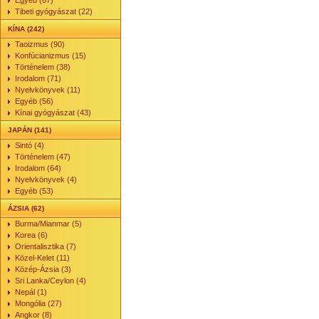
Egyéb (67)
Tibeti gyógyászat (22)
KÍNA (242)
Taoizmus (90)
Konfúcianizmus (15)
Történelem (38)
Irodalom (71)
Nyelvkönyvek (11)
Egyéb (56)
Kínai gyógyászat (43)
JAPÁN (141)
Sintó (4)
Történelem (47)
Irodalom (64)
Nyelvkönyvek (4)
Egyéb (53)
ÁZSIA (62)
Burma/Mianmar (5)
Korea (6)
Orientalisztika (7)
Közel-Kelet (11)
Közép-Ázsia (3)
Sri Lanka/Ceylon (4)
Nepál (1)
Mongólia (27)
Angkor (8)