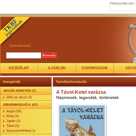
Felhasználói név:
Gyorskeresés
KEZDŐLAP
AJÁNLÓK
ÚJDONSÁGOK
AKCI
Kategóriák
Termékinformációk
AKCIÓS KÖNYVEK (7)
A Távol-Kelet varázsa
Népmesék, legendák, történetek
20%-os akció (3)
IDEGENNYELVŰ K. (67)
Angol (59)
Kínai (4)
Japán (2)
Tibeti (5)
Szanszkrit/Hindi (1)