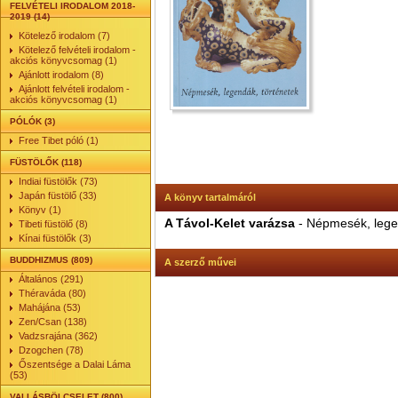
FELVÉTELI IRODALOM 2018-
2019 (14)
Kötelező irodalom (7)
Kötelező felvételi irodalom -
akciós könyvcsomag (1)
Ajánlott irodalom (8)
Ajánlott felvételi irodalom -
akciós könyvcsomag (1)
PÓLÓK (3)
Free Tibet póló (1)
FÜSTÖLŐK (118)
Indiai füstölők (73)
Japán füstölő (33)
A könyv tartalmáról
Könyv (1)
A Távol-Kelet varázsa
- Népmesék, lege
Tibeti füstölő (8)
Kínai füstölők (3)
BUDDHIZMUS (809)
A szerző művei
Általános (291)
Théraváda (80)
Mahájána (53)
Zen/Csan (138)
Vadzsrajána (362)
Dzogchen (78)
Őszentsége a Dalai Láma
(53)
VALLÁSBÖLCSELET (800)