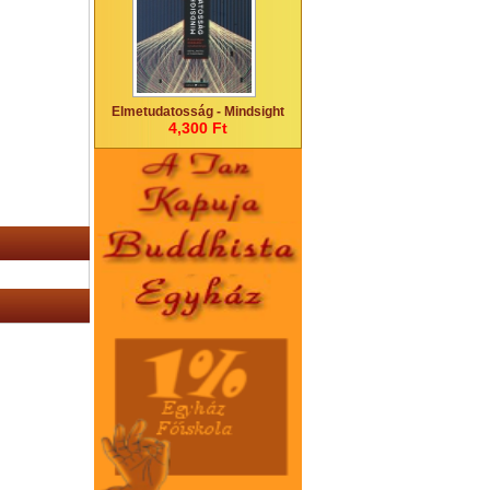
Elmetudatosság - Mindsight
4,300 Ft