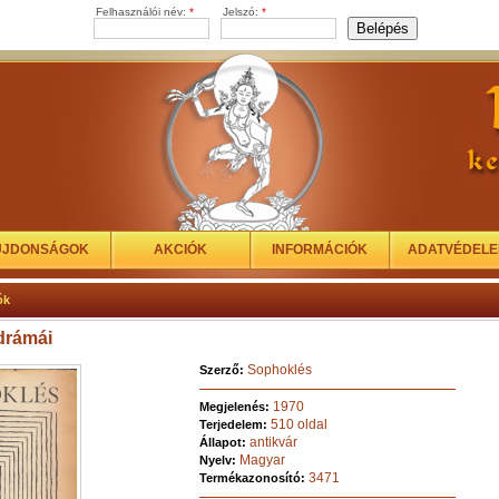
Felhasználói név:
*
Jelszó:
*
ÚJDONSÁGOK
AKCIÓK
INFORMÁCIÓK
ADATVÉDEL
ók
drámái
Sophoklés
Szerző:
1970
Megjelenés:
510 oldal
Terjedelem:
antikvár
Állapot:
Magyar
Nyelv:
3471
Termékazonosító: