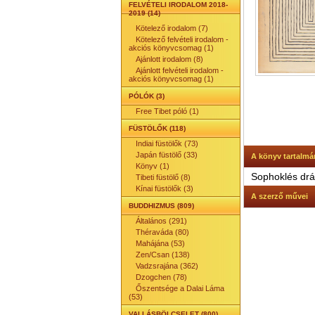
FELVÉTELI IRODALOM 2018-
2019 (14)
Kötelező irodalom (7)
Kötelező felvételi irodalom -
akciós könyvcsomag (1)
Ajánlott irodalom (8)
Ajánlott felvételi irodalom -
akciós könyvcsomag (1)
PÓLÓK (3)
Free Tibet póló (1)
FÜSTÖLŐK (118)
Indiai füstölők (73)
Japán füstölő (33)
A könyv tartalmá
Könyv (1)
Sophoklés dr
Tibeti füstölő (8)
Kínai füstölők (3)
A szerző művei
BUDDHIZMUS (809)
Általános (291)
Théraváda (80)
Mahájána (53)
Zen/Csan (138)
Vadzsrajána (362)
Dzogchen (78)
Őszentsége a Dalai Láma
(53)
VALLÁSBÖLCSELET (800)