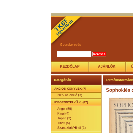
Gyorskeresés
KEZDŐLAP
AJÁNLÓK
Kategóriák
Termékinformáci
AKCIÓS KÖNYVEK (7)
Sophoklés 
20%-os akció (3)
IDEGENNYELVŰ K. (67)
Angol (59)
Kínai (4)
Japán (2)
Tibeti (5)
Szanszkrit/Hindi (1)