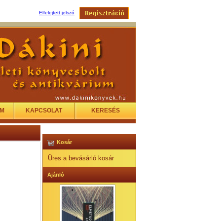
Elfelejtett jelszó
EM
KAPCSOLAT
KERESÉS
Kosár
Üres a bevásárló kosár
Ajánló