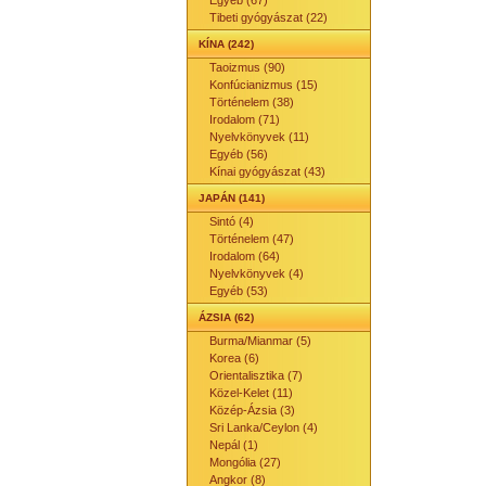
Egyéb (67)
Tibeti gyógyászat (22)
KÍNA (242)
Taoizmus (90)
Konfúcianizmus (15)
Történelem (38)
Irodalom (71)
Nyelvkönyvek (11)
Egyéb (56)
Kínai gyógyászat (43)
JAPÁN (141)
Sintó (4)
Történelem (47)
Irodalom (64)
Nyelvkönyvek (4)
Egyéb (53)
ÁZSIA (62)
Burma/Mianmar (5)
Korea (6)
Orientalisztika (7)
Közel-Kelet (11)
Közép-Ázsia (3)
Sri Lanka/Ceylon (4)
Nepál (1)
Mongólia (27)
Angkor (8)