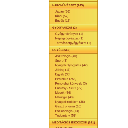
HARCMŰVÉSZET (145)
Japán (86)
Kínai (57)
Egyéb (16)
GYÓGYÁSZAT (2)
Gyógynövények (1)
Népi gyógyászat (1)
Természetgyógyászat (1)
EGYÉB (669)
Asztrológia (40)
Sport (3)
Nyugati Gyógyítás (42)
Ji King (11)
Egyéb (33)
Ezoterika (256)
Feng-shui könyvek (3)
Fantasy / Sci-fi (72)
Mesék (66)
Mitológia (40)
Nyugati irodalom (36)
Gasztronómia (10)
Pszichológia (74)
Tudomány (59)
MEDITÁCIÓS ESZKÖZÖK (161)