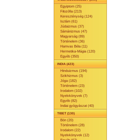
Egyiptom (25)
Filozófia (213)
Kereszténység (124)
Iszlám (61)
Júdaizmus (37)
Sámánizmus (47)
Magyarság (89)
Történelem (36)
Hamvas Béla (11)
Hermetika-Mágia (120)
Egyéb (350)
INDIA (423)
Hinduizmus (194)
Szikhizmus (3)
Jóga (182)
Történelem (23)
Irodalom (102)
Nyelvkönyvek (7)
Egyéb (82)
Indiai gyógyászat (40)
TIBET (130)
Bön (20)
Történelem (28)
Irodalom (22)
Nyelvkönyvek (12)