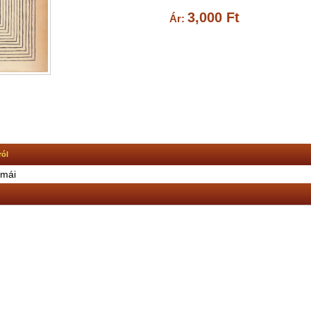
3,000 Ft
Ár:
ról
ámái