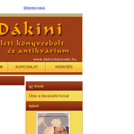
Elfelejtett jelszó
EM
KAPCSOLAT
KERESÉS
Kosár
Üres a bevásárló kosár
Ajánló