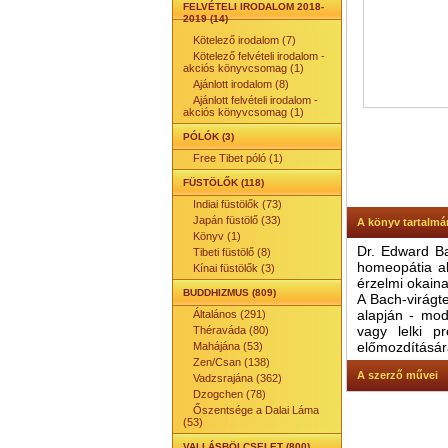
FELVÉTELI IRODALOM 2018-
2019 (14)
Kötelező irodalom (7)
Kötelező felvételi irodalom -
akciós könyvcsomag (1)
Ajánlott irodalom (8)
Ajánlott felvételi irodalom -
akciós könyvcsomag (1)
PÓLÓK (3)
Free Tibet póló (1)
FÜSTÖLŐK (118)
Indiai füstölők (73)
Japán füstölő (33)
A könyv tartalmá
Könyv (1)
Dr. Edward Ba
Tibeti füstölő (8)
homeopátia al
Kínai füstölők (3)
érzelmi okain
BUDDHIZMUS (809)
A Bach-virágte
alapján - mod
Általános (291)
vagy lelki p
Théraváda (80)
előmozdításár
Mahájána (53)
Zen/Csan (138)
A szerző művei
Vadzsrajána (362)
Dzogchen (78)
Őszentsége a Dalai Láma
(53)
VALLÁSBÖLCSELET (800)