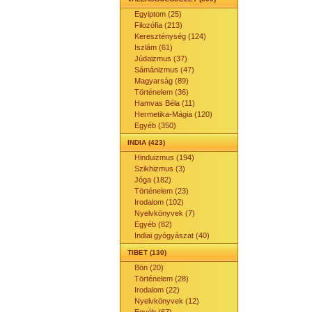
Egyiptom (25)
Filozófia (213)
Kereszténység (124)
Iszlám (61)
Júdaizmus (37)
Sámánizmus (47)
Magyarság (89)
Történelem (36)
Hamvas Béla (11)
Hermetika-Mágia (120)
Egyéb (350)
INDIA (423)
Hinduizmus (194)
Szikhizmus (3)
Jóga (182)
Történelem (23)
Irodalom (102)
Nyelvkönyvek (7)
Egyéb (82)
Indiai gyógyászat (40)
TIBET (130)
Bön (20)
Történelem (28)
Irodalom (22)
Nyelvkönyvek (12)