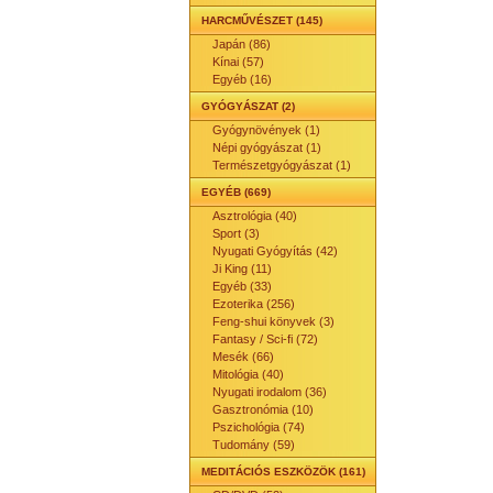
HARCMŰVÉSZET (145)
Japán (86)
Kínai (57)
Egyéb (16)
GYÓGYÁSZAT (2)
Gyógynövények (1)
Népi gyógyászat (1)
Természetgyógyászat (1)
EGYÉB (669)
Asztrológia (40)
Sport (3)
Nyugati Gyógyítás (42)
Ji King (11)
Egyéb (33)
Ezoterika (256)
Feng-shui könyvek (3)
Fantasy / Sci-fi (72)
Mesék (66)
Mitológia (40)
Nyugati irodalom (36)
Gasztronómia (10)
Pszichológia (74)
Tudomány (59)
MEDITÁCIÓS ESZKÖZÖK (161)