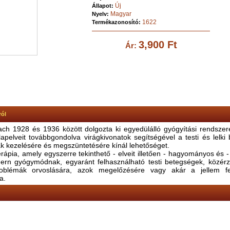
Új
Állapot:
Magyar
Nyelv:
1622
Termékazonosító:
3,900 Ft
Ár:
ról
ch 1928 és 1936 között dolgozta ki egyedülálló gyógyítási rendszer
apelveit továbbgondolva virágkivonatok segítségével a testi és lelki
ak kezelésére és megszüntetésére kínál lehetőséget.
rápia, amely egyszerre tekinthető - elveit illetően - hagyományos és 
ern gyógymódnak, egyaránt felhasználható testi betegségek, közérz
roblémák orvoslására, azok megelőzésére vagy akár a jellem fe
a.