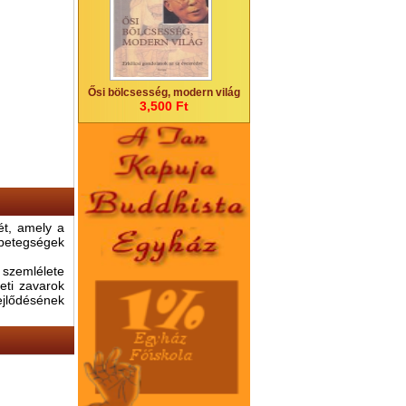
Ősi bölcsesség, modern világ
3,500 Ft
ét, amely a
 betegségek
- szemlélete
eti zavarok
jlődésének