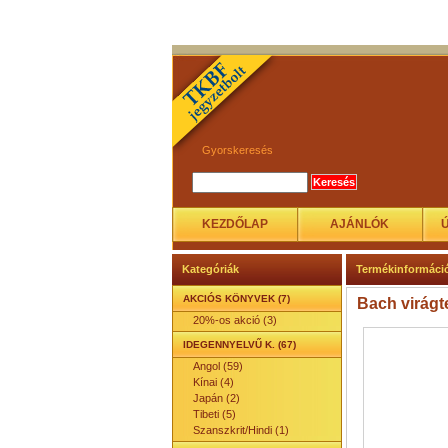
Gyorskeresés
KEZDŐLAP
AJÁNLÓK
Kategóriák
Termékinformáci
AKCIÓS KÖNYVEK (7)
Bach virágt
20%-os akció (3)
IDEGENNYELVŰ K. (67)
Angol (59)
Kínai (4)
Japán (2)
Tibeti (5)
Szanszkrit/Hindi (1)