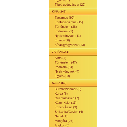
Egyéb (67)
Tibeti gyógyászat (22)
KÍNA (242)
Taoizmus (90)
Konfúcianizmus (15)
Történelem (38)
Irodalom (71)
Nyelvkönyvek (11)
Egyéb (56)
Kínai gyógyászat (43)
JAPÁN (141)
Sintó (4)
Történelem (47)
Irodalom (64)
Nyelvkönyvek (4)
Egyéb (53)
ÁZSIA (62)
Burma/Mianmar (5)
Korea (6)
Orientalisztika (7)
Közel-Kelet (11)
Közép-Ázsia (3)
Sri Lanka/Ceylon (4)
Nepál (1)
Mongólia (27)
Angkor (8)