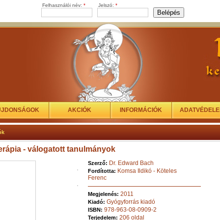
Felhasználói név:
*
Jelszó:
*
ÚJDONSÁGOK
AKCIÓK
INFORMÁCIÓK
ADATVÉDEL
ók
erápia - válogatott tanulmányok
Dr. Edward Bach
Szerző:
Komsa Ildikó - Köteles
Fordította:
Ferenc
2011
Megjelenés:
Gyógyforrás kiadó
Kiadó:
978-963-08-0909-2
ISBN:
206 oldal
Terjedelem: