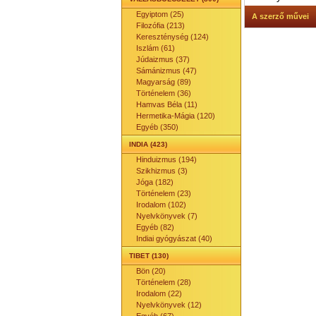
Egyiptom (25)
A szerző művei
Filozófia (213)
Kereszténység (124)
Iszlám (61)
Júdaizmus (37)
Sámánizmus (47)
Magyarság (89)
Történelem (36)
Hamvas Béla (11)
Hermetika-Mágia (120)
Egyéb (350)
INDIA (423)
Hinduizmus (194)
Szikhizmus (3)
Jóga (182)
Történelem (23)
Irodalom (102)
Nyelvkönyvek (7)
Egyéb (82)
Indiai gyógyászat (40)
TIBET (130)
Bön (20)
Történelem (28)
Irodalom (22)
Nyelvkönyvek (12)