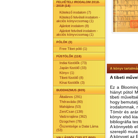
FELVÉTELI IRODALOM 2018-
2019 (14)
Kötelező irodalom (7)
Kötelező felvételi irodalom -
akciós könyvcsomag (1)
Ajánlott irodalom (8)
Ajánlott felvételi irodalom -
akciós könyvcsomag (1)
PÓLÓK (3)
Free Tibet póló (1)
FÜSTÖLŐK (118)
Indiai füstölők (73)
Japán füstölő (33)
A könyv tartalmá
Könyv (1)
A tibeti műv
Tibeti füstölő (8)
Kínai füstölők (3)
Ez a Blooming
BUDDHIZMUS (809)
hiányt pótol 
tibeti művelts
Általános (291)
hogy bemutatja 
Théraváda (80)
irodalomnak, 
Mahájána (53)
Tömör és arán
Zen/Csan (138)
könyv első ki
Vadzsrajána (362)
bibliográfia t
Dzogchen (78)
A könnyebb eli
Őszentsége a Dalai Láma
(53)
szereplő muta
A könyvet az 
VALLÁSBÖLCSELET (800)