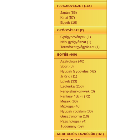
HARCMŰVÉSZET (145)
Japán (86)
Kínai (57)
Egyéb (16)
GYÓGYÁSZAT (2)
Gyógynövények (1)
Népi gyógyászat (1)
Természetgyógyászat (1)
EGYÉB (669)
Asztrológia (40)
Sport (3)
Nyugati Gyógyítás (42)
Ji King (11)
Egyéb (33)
Ezoterika (256)
Feng-shui könyvek (3)
Fantasy / Sci-fi (72)
Mesék (66)
Mitológia (40)
Nyugati irodalom (36)
Gasztronómia (10)
Pszichológia (74)
Tudomány (59)
MEDITÁCIÓS ESZKÖZÖK (161)