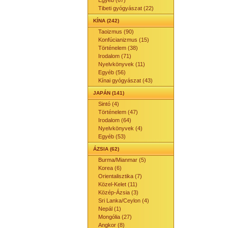
Egyéb (67)
Tibeti gyógyászat (22)
KÍNA (242)
Taoizmus (90)
Konfúcianizmus (15)
Történelem (38)
Irodalom (71)
Nyelvkönyvek (11)
Egyéb (56)
Kínai gyógyászat (43)
JAPÁN (141)
Sintó (4)
Történelem (47)
Irodalom (64)
Nyelvkönyvek (4)
Egyéb (53)
ÁZSIA (62)
Burma/Mianmar (5)
Korea (6)
Orientalisztika (7)
Közel-Kelet (11)
Közép-Ázsia (3)
Sri Lanka/Ceylon (4)
Nepál (1)
Mongólia (27)
Angkor (8)