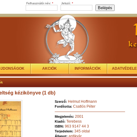
Felhasználói név:
*
Jelszó:
*
ÚJDONSÁGOK
AKCIÓK
INFORMÁCIÓK
ADATVÉDEL
ók
eltség kézikönyve (1 db)
Helmut Hoffmann
Szerző:
Csatlós Péter
Fordította:
2001
Megjelenés:
Terebess
Kiadó:
963 9147 44 3
ISBN:
345 oldal
Terjedelem:
antikvár
Állapot: