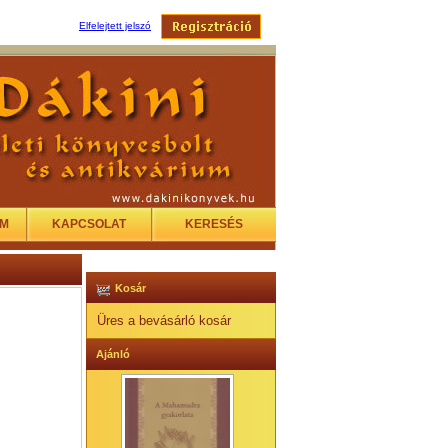
Elfelejtett jelszó
EM
KAPCSOLAT
KERESÉS
Kosár
Üres a bevásárló kosár
Ajánló