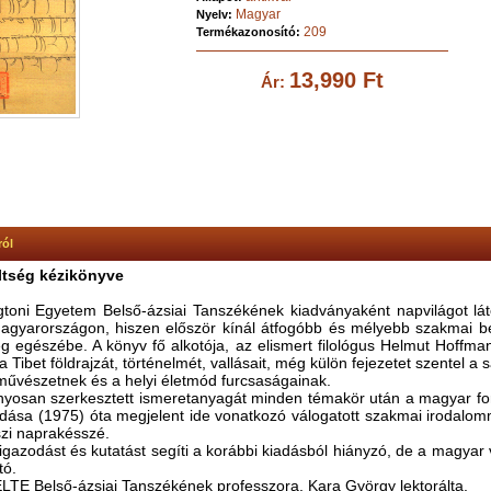
Magyar
Nyelv:
209
Termékazonosító:
13,990 Ft
Ár:
ról
eltség kézikönyve
toni Egyetem Belső-ázsiai Tanszékének kiadványaként napvilágot lát
Magyarországon, hiszen először kínál átfogóbb és mélyebb szakmai be
ég egészébe. A könyv fő alkotója, az elismert filológus Helmut Hoffma
Tibet földrajzát, történelmét, vallásait, még külön fejezetet szentel a sa
művészetnek és a helyi életmód furcsaságainak.
yosan szerkesztett ismeretanyagát minden témakör után a magyar fo
adása (1975) óta megjelent ide vonatkozó válogatott szakmai irodalomm
eszi naprakésszé.
gazodást és kutatást segíti a korábbi kiadásból hiányzó, de a magyar 
tó.
ELTE Belső-ázsiai Tanszékének professzora, Kara György lektorálta.