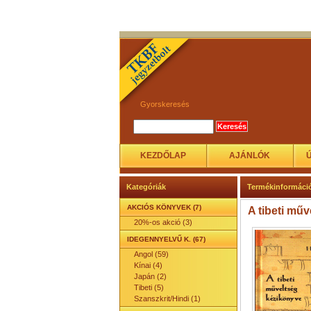
Gyorskeresés
KEZDŐLAP
AJÁNLÓK
Kategóriák
Termékinformáci
AKCIÓS KÖNYVEK (7)
A tibeti műv
20%-os akció (3)
IDEGENNYELVŰ K. (67)
Angol (59)
Kínai (4)
Japán (2)
Tibeti (5)
Szanszkrit/Hindi (1)