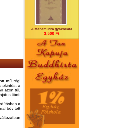
A Mahamudra gyakorlata
3,500 Ft
ott mű régi
tekintést a
nn azon túl,
játos tibeti
rdításban a
al bővített
változatban