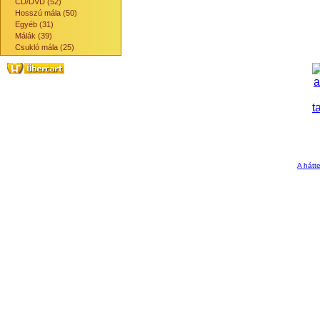
CD/DVD (52)
Hosszú mála (50)
Egyéb (31)
Málák (39)
Csukló mála (25)
A hátte