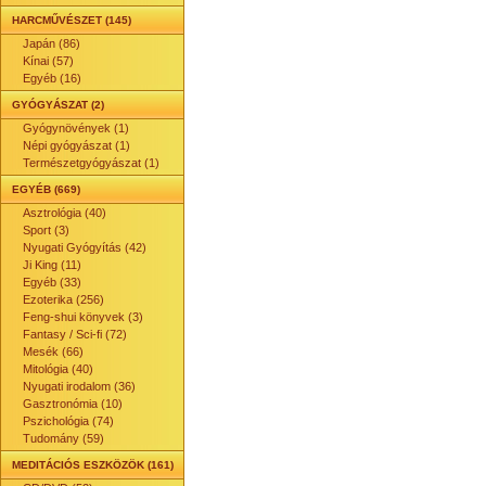
HARCMŰVÉSZET (145)
Japán (86)
Kínai (57)
Egyéb (16)
GYÓGYÁSZAT (2)
Gyógynövények (1)
Népi gyógyászat (1)
Természetgyógyászat (1)
EGYÉB (669)
Asztrológia (40)
Sport (3)
Nyugati Gyógyítás (42)
Ji King (11)
Egyéb (33)
Ezoterika (256)
Feng-shui könyvek (3)
Fantasy / Sci-fi (72)
Mesék (66)
Mitológia (40)
Nyugati irodalom (36)
Gasztronómia (10)
Pszichológia (74)
Tudomány (59)
MEDITÁCIÓS ESZKÖZÖK (161)