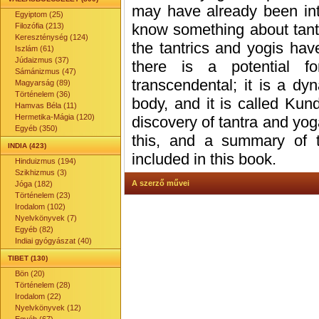
may have already been int
Egyiptom (25)
know something about tantr
Filozófia (213)
Kereszténység (124)
the tantrics and yogis have
Iszlám (61)
Júdaizmus (37)
there is a potential fo
Sámánizmus (47)
transcendental; it is a dyn
Magyarság (89)
Történelem (36)
body, and it is called Kund
Hamvas Béla (11)
Hermetika-Mágia (120)
discovery of tantra and yog
Egyéb (350)
this, and a summary of th
INDIA (423)
included in this book.
Hinduizmus (194)
Szikhizmus (3)
A szerző művei
Jóga (182)
Történelem (23)
Irodalom (102)
Nyelvkönyvek (7)
Egyéb (82)
Indiai gyógyászat (40)
TIBET (130)
Bön (20)
Történelem (28)
Irodalom (22)
Nyelvkönyvek (12)