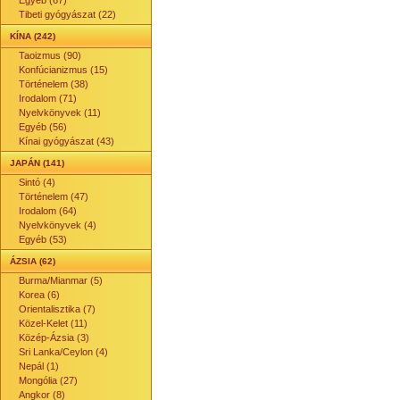
Egyéb (67)
Tibeti gyógyászat (22)
KÍNA (242)
Taoizmus (90)
Konfúcianizmus (15)
Történelem (38)
Irodalom (71)
Nyelvkönyvek (11)
Egyéb (56)
Kínai gyógyászat (43)
JAPÁN (141)
Sintó (4)
Történelem (47)
Irodalom (64)
Nyelvkönyvek (4)
Egyéb (53)
ÁZSIA (62)
Burma/Mianmar (5)
Korea (6)
Orientalisztika (7)
Közel-Kelet (11)
Közép-Ázsia (3)
Sri Lanka/Ceylon (4)
Nepál (1)
Mongólia (27)
Angkor (8)