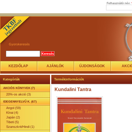
Felhasználói név:
Gyorskeresés
KEZDŐLAP
AJÁNLÓK
ÚJDONSÁGOK
AKCI
Kategóriák
Termékinformációk
AKCIÓS KÖNYVEK (7)
Kundalini Tantra
20%-os akció (3)
IDEGENNYELVŰ K. (67)
Angol (59)
Kínai (4)
Japán (2)
Tibeti (5)
Szanszkrit/Hindi (1)