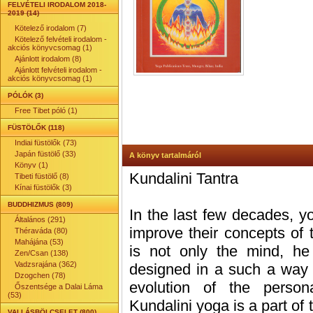
FELVÉTELI IRODALOM 2018-
2019 (14)
Kötelező irodalom (7)
Kötelező felvételi irodalom -
akciós könyvcsomag (1)
Ajánlott irodalom (8)
Ajánlott felvételi irodalom -
akciós könyvcsomag (1)
PÓLÓK (3)
Free Tibet póló (1)
FÜSTÖLŐK (118)
Indiai füstölők (73)
Japán füstölő (33)
A könyv tartalmáról
Könyv (1)
Kundalini Tantra
Tibeti füstölő (8)
Kínai füstölők (3)
BUDDHIZMUS (809)
In the last few decades, y
Általános (291)
improve their concepts of
Théraváda (80)
Mahájána (53)
is not only the mind, h
Zen/Csan (138)
Vadzsrajána (362)
designed in a such a way 
Dzogchen (78)
evolution of the persona
Őszentsége a Dalai Láma
(53)
Kundalini yoga is a part of 
VALLÁSBÖLCSELET (800)