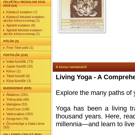
FELVÉTELI IRODALOM 2018-
2019 (14)
Kötelező irodalom (7)
Kötelező felvételi irodalom -
akciós könyvcsomag (1)
Ajánlott irodalom (8)
Ajánlott felvételi irodalom -
akciós könyvcsomag (1)
PÓLÓK (3)
Free Tibet póló (1)
FÜSTÖLŐK (118)
Indiai füstölők (73)
Japán füstölő (33)
A könyv tartalmáról
Könyv (1)
Living Yoga - A Comprehen
Tibeti füstölő (8)
Kínai füstölők (3)
BUDDHIZMUS (809)
Explore the many paths of 
Általános (291)
Théraváda (80)
Mahájána (53)
Yoga has been a living trad
Zen/Csan (138)
Vadzsrajána (362)
thousand years. Here, read
Dzogchen (78)
millennia—and learn to live
Őszentsége a Dalai Láma
(53)
VALLÁSBÖLCSELET (800)