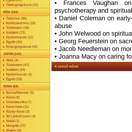
Egyéb (67)
• Frances Vaughan o
Tibeti gyógyászat (22)
psychotherapy and spiritual
KÍNA (242)
• Daniel Coleman on early-w
Taoizmus (90)
Konfúcianizmus (15)
abuse
Történelem (38)
• John Welwood on spiritual
Irodalom (71)
Nyelvkönyvek (11)
• Georg Feuerstein on sacr
Egyéb (56)
Kínai gyógyászat (43)
• Jacob Needleman on mon
JAPÁN (141)
• Joanna Macy on caring for
Sintó (4)
Történelem (47)
A szerző művei
Irodalom (64)
Nyelvkönyvek (4)
Egyéb (53)
ÁZSIA (62)
Burma/Mianmar (5)
Korea (6)
Orientalisztika (7)
Közel-Kelet (11)
Közép-Ázsia (3)
Sri Lanka/Ceylon (4)
Nepál (1)
Mongólia (27)
Angkor (8)