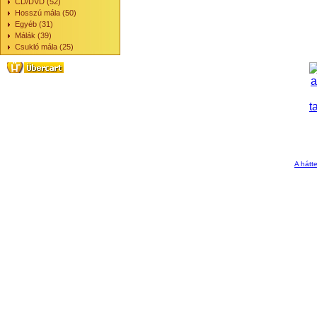
CD/DVD (52)
Hosszú mála (50)
Egyéb (31)
Málák (39)
Csukló mála (25)
A hátte