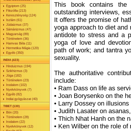
This book contains the
Egyiptom (25)
outstanding interviews, ess
Filozófia (213)
Kereszténység (124)
It offers the promise of ha
Iszlám (61)
Júdaizmus (37)
yoga approach to diet and n
Sámánizmus (47)
antidote to stress and a p
Magyarság (89)
Történelem (36)
yoga of love and devotion
Hamvas Béla (11)
Hermetika-Mágia (120)
path of work; and tantra yog
Egyéb (350)
sexuality.
INDIA (423)
Hinduizmus (194)
Szikhizmus (3)
The authoritative contrib
Jóga (182)
include:
Történelem (23)
Irodalom (102)
• Ram Dass on life as serv
Nyelvkönyvek (7)
• Joan Borysenko on the he
Egyéb (82)
Indiai gyógyászat (40)
• Larry Dossey on illusions
TIBET (130)
• Judith Lasater on asanas
Bön (20)
• Thich Nhat Hanh on the na
Történelem (28)
Irodalom (22)
• Ken Wilber on the role of
Nyelvkönyvek (12)