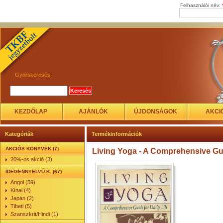
Felhasználói név:
Gyorskeresés
KEZDŐLAP
AJÁNLÓK
ÚJDONSÁGOK
AKCI
Kategóriák
Termékinformációk
AKCIÓS KÖNYVEK (7)
Living Yoga - A Comprehensive Guid
20%-os akció (3)
IDEGENNYELVŰ K. (67)
Angol (59)
Kínai (4)
Japán (2)
Tibeti (5)
Szanszkrit/Hindi (1)