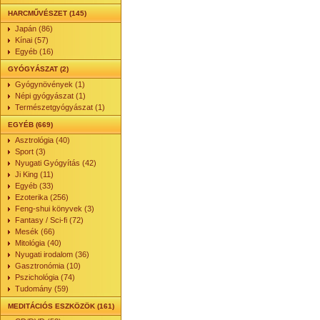
HARCMŰVÉSZET (145)
Japán (86)
Kínai (57)
Egyéb (16)
GYÓGYÁSZAT (2)
Gyógynövények (1)
Népi gyógyászat (1)
Természetgyógyászat (1)
EGYÉB (669)
Asztrológia (40)
Sport (3)
Nyugati Gyógyítás (42)
Ji King (11)
Egyéb (33)
Ezoterika (256)
Feng-shui könyvek (3)
Fantasy / Sci-fi (72)
Mesék (66)
Mitológia (40)
Nyugati irodalom (36)
Gasztronómia (10)
Pszichológia (74)
Tudomány (59)
MEDITÁCIÓS ESZKÖZÖK (161)