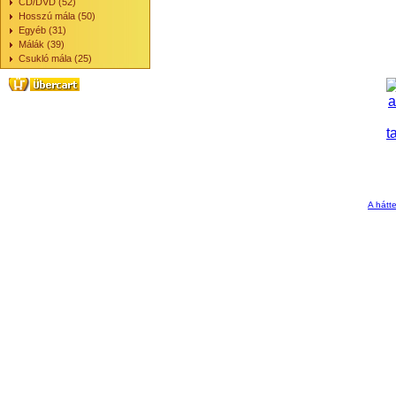
CD/DVD (52)
Hosszú mála (50)
Egyéb (31)
Málák (39)
Csukló mála (25)
A hátte