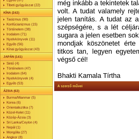
Egyéb (67)
még inkább a tekintetek t
Tibeti gyógyászat (22)
volt. A tudat valamely rejt
KÍNA (242)
jelen tanítás. A tudat az a
Taoizmus (90)
Konfúcianizmus (15)
szépségére, s a lét céljá
Történelem (38)
sugara a jelen esetben sok
Irodalom (71)
Nyelvkönyvek (11)
mondjak köszönetet érte
Egyéb (56)
Kínai gyógyászat (43)
titkos tan, legyen egyet
JAPÁN (141)
végső cél!
Sintó (4)
Történelem (47)
Irodalom (64)
Bhakti Kamala Tírtha
Nyelvkönyvek (4)
Egyéb (53)
A szerző művei
ÁZSIA (62)
Burma/Mianmar (5)
Korea (6)
Orientalisztika (7)
Közel-Kelet (11)
Közép-Ázsia (3)
Sri Lanka/Ceylon (4)
Nepál (1)
Mongólia (27)
Angkor (8)