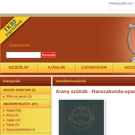
Felhasználói név:
Gyorskeresés
KEZDŐLAP
AJÁNLÓK
ÚJDONSÁGOK
AKCI
Kategóriák
Termékinformációk
AKCIÓS KÖNYVEK (7)
Arany szútrák - Hanszakunda-upa
20%-os akció (3)
IDEGENNYELVŰ K. (67)
Angol (59)
Kínai (4)
Japán (2)
Tibeti (5)
Szanszkrit/Hindi (1)