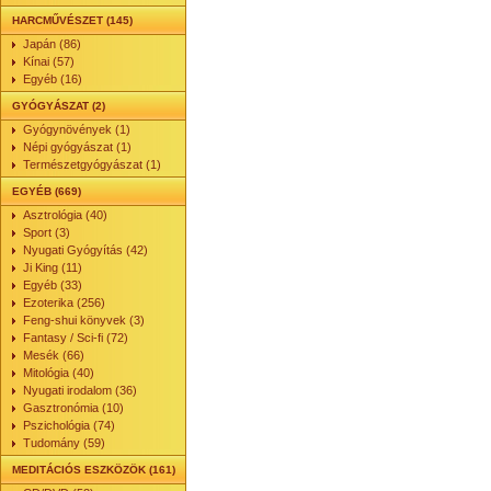
HARCMŰVÉSZET (145)
Japán (86)
Kínai (57)
Egyéb (16)
GYÓGYÁSZAT (2)
Gyógynövények (1)
Népi gyógyászat (1)
Természetgyógyászat (1)
EGYÉB (669)
Asztrológia (40)
Sport (3)
Nyugati Gyógyítás (42)
Ji King (11)
Egyéb (33)
Ezoterika (256)
Feng-shui könyvek (3)
Fantasy / Sci-fi (72)
Mesék (66)
Mitológia (40)
Nyugati irodalom (36)
Gasztronómia (10)
Pszichológia (74)
Tudomány (59)
MEDITÁCIÓS ESZKÖZÖK (161)