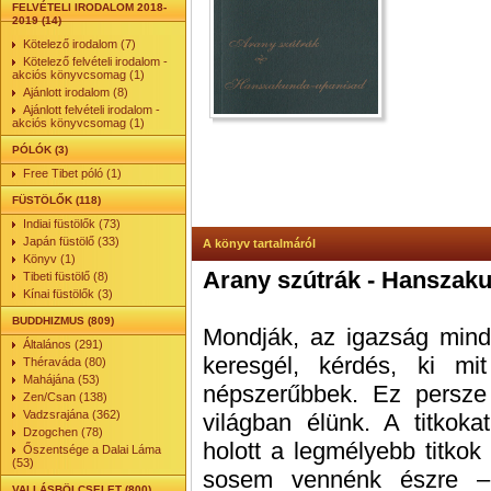
FELVÉTELI IRODALOM 2018-
2019 (14)
Kötelező irodalom (7)
Kötelező felvételi irodalom -
akciós könyvcsomag (1)
Ajánlott irodalom (8)
Ajánlott felvételi irodalom -
akciós könyvcsomag (1)
PÓLÓK (3)
Free Tibet póló (1)
FÜSTÖLŐK (118)
Indiai füstölők (73)
Japán füstölő (33)
A könyv tartalmáról
Könyv (1)
Arany szútrák - Hanszak
Tibeti füstölő (8)
Kínai füstölők (3)
BUDDHIZMUS (809)
Mondják, ​az igazság mind
Általános (291)
keresgél, kérdés, ki mit
Théraváda (80)
Mahájána (53)
népszerűbbek. Ez persze
Zen/Csan (138)
Vadzsrajána (362)
világban élünk. A titkoka
Dzogchen (78)
holott a legmélyebb titkok
Őszentsége a Dalai Láma
(53)
sosem vennénk észre –
VALLÁSBÖLCSELET (800)