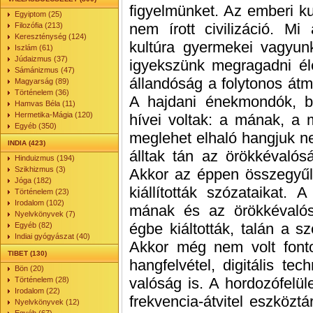
figyelmünket. Az emberi ku
Egyiptom (25)
nem írott civilizáció. Mi 
Filozófia (213)
Kereszténység (124)
kultúra gyermekei vagyun
Iszlám (61)
Júdaizmus (37)
igyekszünk megragadni éle
Sámánizmus (47)
állandóság a folytonos át
Magyarság (89)
Történelem (36)
A hajdani énekmondók, b
Hamvas Béla (11)
Hermetika-Mágia (120)
hívei voltak: a mának, a m
Egyéb (350)
meglehet elhaló hangjuk n
INDIA (423)
álltak tán az örökkévalós
Hinduizmus (194)
Szikhizmus (3)
Akkor az éppen összegyűlt
Jóga (182)
kiállították szózataikat.
Történelem (23)
Irodalom (102)
mának és az örökkévalósá
Nyelvkönyvek (7)
égbe kiáltották, talán a 
Egyéb (82)
Indiai gyógyászat (40)
Akkor még nem volt font
TIBET (130)
hangfelvétel, digitális tec
Bön (20)
valóság is. A hordozófelül
Történelem (28)
Irodalom (22)
frekvencia-átvitel eszközt
Nyelvkönyvek (12)