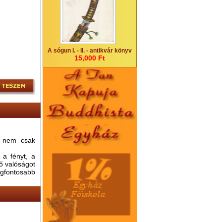
A sógun I. - II. - antikvár könyv
15,000 Ft
 - nem csak
 a fényt, a
ő valóságot
gfontosabb