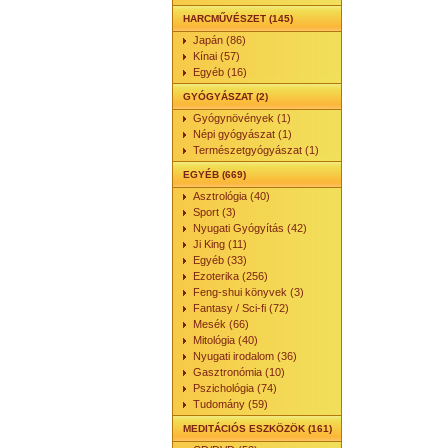
HARCMŰVÉSZET (145)
Japán (86)
Kínai (57)
Egyéb (16)
GYÓGYÁSZAT (2)
Gyógynövények (1)
Népi gyógyászat (1)
Természetgyógyászat (1)
EGYÉB (669)
Asztrológia (40)
Sport (3)
Nyugati Gyógyítás (42)
Ji King (11)
Egyéb (33)
Ezoterika (256)
Feng-shui könyvek (3)
Fantasy / Sci-fi (72)
Mesék (66)
Mitológia (40)
Nyugati irodalom (36)
Gasztronómia (10)
Pszichológia (74)
Tudomány (59)
MEDITÁCIÓS ESZKÖZÖK (161)