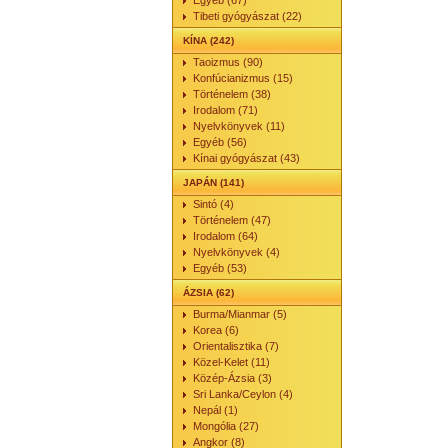
Egyéb (67)
Tibeti gyógyászat (22)
KÍNA (242)
Taoizmus (90)
Konfúcianizmus (15)
Történelem (38)
Irodalom (71)
Nyelvkönyvek (11)
Egyéb (56)
Kínai gyógyászat (43)
JAPÁN (141)
Sintó (4)
Történelem (47)
Irodalom (64)
Nyelvkönyvek (4)
Egyéb (53)
ÁZSIA (62)
Burma/Mianmar (5)
Korea (6)
Orientalisztika (7)
Közel-Kelet (11)
Közép-Ázsia (3)
Sri Lanka/Ceylon (4)
Nepál (1)
Mongólia (27)
Angkor (8)