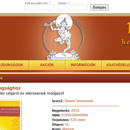
Felhasználói név:
*
Jelszó:
*
ÚJDONSÁGOK
AKCIÓK
INFORMÁCIÓK
ADATVÉDEL
ók
dogsághoz
let céljáról és elérésének módjairól
Swami Sivananda
Szerző:
2014
Megjelenés:
9789630849999
ISBN:
528 oldal
Terjedelem:
Új
Állapot:
Magyar
Nyelv: