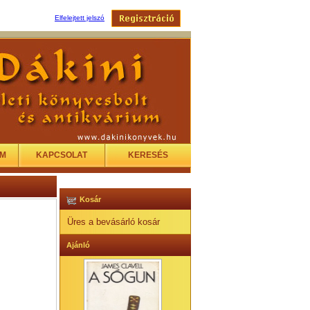
Elfelejtett jelszó
EM
KAPCSOLAT
KERESÉS
Kosár
Üres a bevásárló kosár
Ajánló