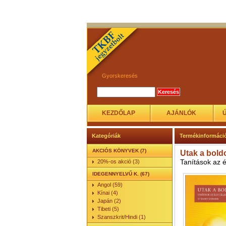
Gyorskeresés
KEZDŐLAP
AJÁNLÓK
Kategóriák
Termékinformáci
AKCIÓS KÖNYVEK (7)
Utak a bol
Tanítások az é
20%-os akció (3)
IDEGENNYELVŰ K. (67)
Angol (59)
Kínai (4)
Japán (2)
Tibeti (5)
Szanszkrit/Hindi (1)