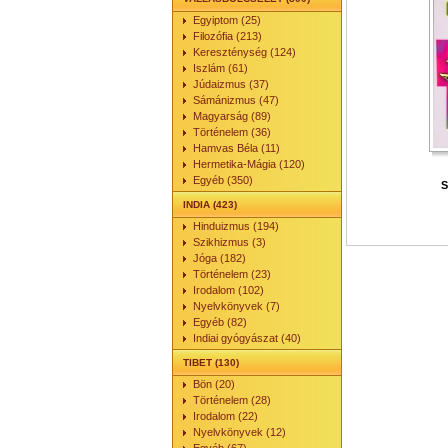
Egyiptom (25)
Filozófia (213)
Kereszténység (124)
Iszlám (61)
Júdaizmus (37)
Sámánizmus (47)
Magyarság (89)
Történelem (36)
Hamvas Béla (11)
Hermetika-Mágia (120)
Egyéb (350)
S
INDIA (423)
Hinduizmus (194)
Szikhizmus (3)
Jóga (182)
Történelem (23)
Irodalom (102)
Nyelvkönyvek (7)
Egyéb (82)
Indiai gyógyászat (40)
TIBET (130)
Bön (20)
Történelem (28)
Irodalom (22)
Nyelvkönyvek (12)