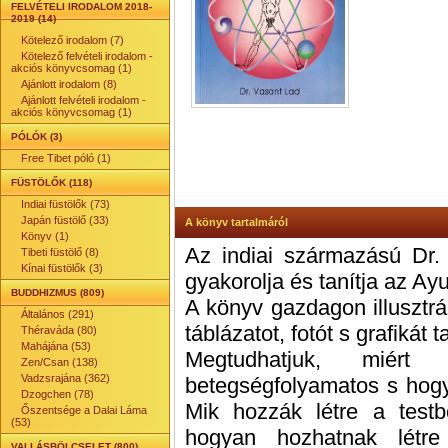
FELVÉTELI IRODALOM 2018-
2019 (14)
Kötelező irodalom (7)
Kötelező felvételi irodalom -
akciós könyvcsomag (1)
Ajánlott irodalom (8)
Ajánlott felvételi irodalom -
akciós könyvcsomag (1)
PÓLÓK (3)
Free Tibet póló (1)
FÜSTÖLŐK (118)
Indiai füstölők (73)
Japán füstölő (33)
A könyv tartalmáról
Könyv (1)
Az indiai származású Dr. 
Tibeti füstölő (8)
Kínai füstölők (3)
gyakorolja és tanítja az Ay
BUDDHIZMUS (809)
A könyv gazdagon illusztrál
Általános (291)
táblázatot, fotót s grafikát 
Théraváda (80)
Mahájána (53)
Megtudhatjuk, miér
Zen/Csan (138)
Vadzsrajána (362)
betegségfolyamatos s hogya
Dzogchen (78)
Mik hozzák létre a test
Őszentsége a Dalai Láma
(53)
hogyan hozhatnak létre
VALLÁSBÖLCSELET (800)