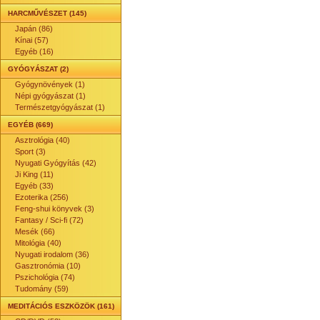
HARCMŰVÉSZET (145)
Japán (86)
Kínai (57)
Egyéb (16)
GYÓGYÁSZAT (2)
Gyógynövények (1)
Népi gyógyászat (1)
Természetgyógyászat (1)
EGYÉB (669)
Asztrológia (40)
Sport (3)
Nyugati Gyógyítás (42)
Ji King (11)
Egyéb (33)
Ezoterika (256)
Feng-shui könyvek (3)
Fantasy / Sci-fi (72)
Mesék (66)
Mitológia (40)
Nyugati irodalom (36)
Gasztronómia (10)
Pszichológia (74)
Tudomány (59)
MEDITÁCIÓS ESZKÖZÖK (161)