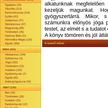
alkatunknak megfelelően
Egyiptom (25)
kezeljük magunkat. H
Filozófia (213)
Kereszténység (124)
gyógyszertárrá. Mikor, 
Iszlám (61)
Júdaizmus (37)
számunkra előnyös jóga p
Sámánizmus (47)
testet, az elmét s a tudatot
Magyarság (89)
Történelem (36)
A könyv tömören és jól átl
Hamvas Béla (11)
Hermetika-Mágia (120)
A szerző művei
Egyéb (350)
INDIA (423)
Hinduizmus (194)
Szikhizmus (3)
Jóga (182)
Történelem (23)
Irodalom (102)
Nyelvkönyvek (7)
Egyéb (82)
Indiai gyógyászat (40)
TIBET (130)
Bön (20)
Történelem (28)
Irodalom (22)
Nyelvkönyvek (12)