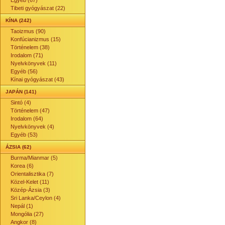
Egyéb (67)
Tibeti gyógyászat (22)
KÍNA (242)
Taoizmus (90)
Konfúcianizmus (15)
Történelem (38)
Irodalom (71)
Nyelvkönyvek (11)
Egyéb (56)
Kínai gyógyászat (43)
JAPÁN (141)
Sintó (4)
Történelem (47)
Irodalom (64)
Nyelvkönyvek (4)
Egyéb (53)
ÁZSIA (62)
Burma/Mianmar (5)
Korea (6)
Orientalisztika (7)
Közel-Kelet (11)
Közép-Ázsia (3)
Sri Lanka/Ceylon (4)
Nepál (1)
Mongólia (27)
Angkor (8)