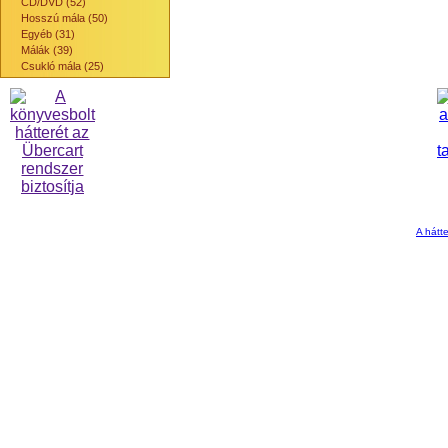
CD/DVD (52)
Hosszú mála (50)
Egyéb (31)
Málák (39)
Csukló mála (25)
A hátte