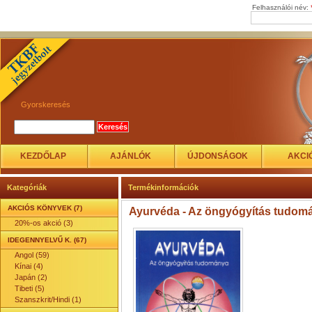
Felhasználói név:
Gyorskeresés
KEZDŐLAP
AJÁNLÓK
ÚJDONSÁGOK
AKCI
Kategóriák
Termékinformációk
AKCIÓS KÖNYVEK (7)
Ayurvéda - Az öngyógyítás tudomá
20%-os akció (3)
IDEGENNYELVŰ K. (67)
Angol (59)
Kínai (4)
Japán (2)
Tibeti (5)
Szanszkrit/Hindi (1)