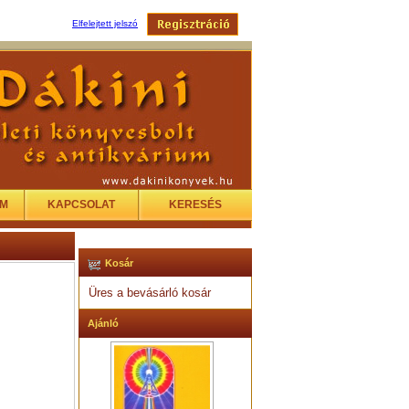
Elfelejtett jelszó
EM
KAPCSOLAT
KERESÉS
Kosár
Üres a bevásárló kosár
Ajánló