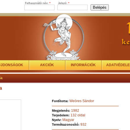
Felhasználói név:
*
Jelszó:
*
ÚJDONSÁGOK
AKCIÓK
INFORMÁCIÓK
ADATVÉDEL
ók
a
Weöres Sándor
Fordította:
1982
Megjelenés:
132 oldal
Terjedelem:
Magyar
Nyelv:
932
Termékazonosító: