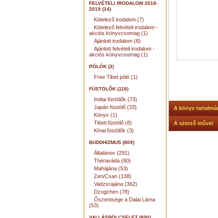
FELVÉTELI IRODALOM 2018-
2019 (14)
Kötelező irodalom (7)
Kötelező felvételi irodalom -
akciós könyvcsomag (1)
Ajánlott irodalom (8)
Ajánlott felvételi irodalom -
akciós könyvcsomag (1)
PÓLÓK (3)
Free Tibet póló (1)
FÜSTÖLŐK (118)
Indiai füstölők (73)
Japán füstölő (33)
A könyv tartalmá
Könyv (1)
Tibeti füstölő (8)
A szerző művei
Kínai füstölők (3)
BUDDHIZMUS (809)
Általános (291)
Théraváda (80)
Mahájána (53)
Zen/Csan (138)
Vadzsrajána (362)
Dzogchen (78)
Őszentsége a Dalai Láma
(53)
VALLÁSBÖLCSELET (800)