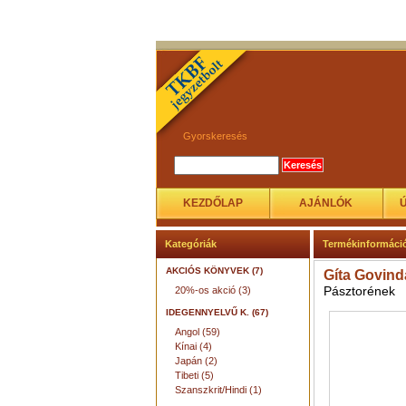
Gyorskeresés
KEZDŐLAP
AJÁNLÓK
Kategóriák
Termékinformáci
AKCIÓS KÖNYVEK (7)
Gíta Govind
Pásztorének
20%-os akció (3)
IDEGENNYELVŰ K. (67)
Angol (59)
Kínai (4)
Japán (2)
Tibeti (5)
Szanszkrit/Hindi (1)