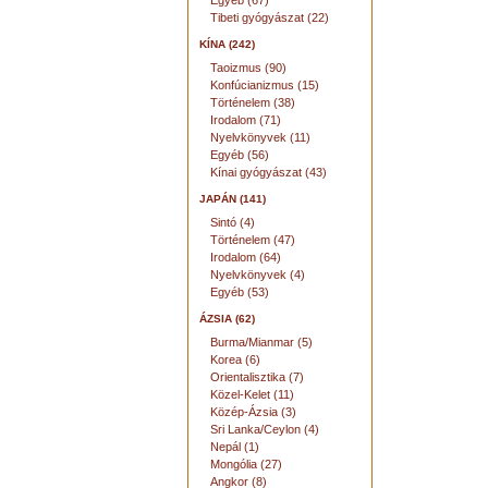
Egyéb (67)
Tibeti gyógyászat (22)
KÍNA (242)
Taoizmus (90)
Konfúcianizmus (15)
Történelem (38)
Irodalom (71)
Nyelvkönyvek (11)
Egyéb (56)
Kínai gyógyászat (43)
JAPÁN (141)
Sintó (4)
Történelem (47)
Irodalom (64)
Nyelvkönyvek (4)
Egyéb (53)
ÁZSIA (62)
Burma/Mianmar (5)
Korea (6)
Orientalisztika (7)
Közel-Kelet (11)
Közép-Ázsia (3)
Sri Lanka/Ceylon (4)
Nepál (1)
Mongólia (27)
Angkor (8)