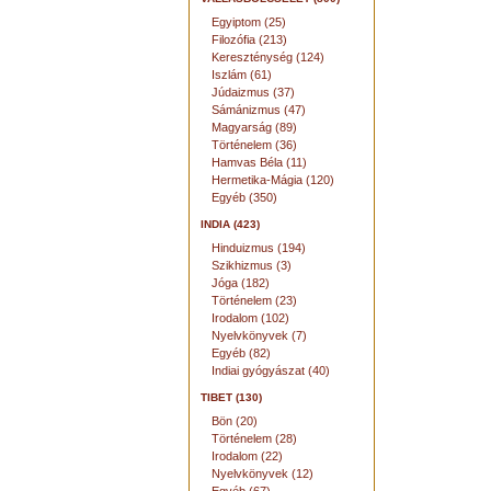
Egyiptom (25)
Filozófia (213)
Kereszténység (124)
Iszlám (61)
Júdaizmus (37)
Sámánizmus (47)
Magyarság (89)
Történelem (36)
Hamvas Béla (11)
Hermetika-Mágia (120)
Egyéb (350)
INDIA (423)
Hinduizmus (194)
Szikhizmus (3)
Jóga (182)
Történelem (23)
Irodalom (102)
Nyelvkönyvek (7)
Egyéb (82)
Indiai gyógyászat (40)
TIBET (130)
Bön (20)
Történelem (28)
Irodalom (22)
Nyelvkönyvek (12)