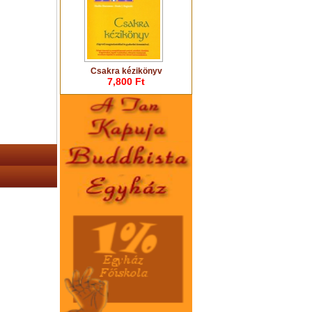
Csakra kézikönyv
7,800 Ft