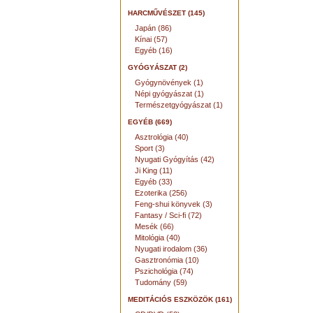
HARCMŰVÉSZET (145)
Japán (86)
Kínai (57)
Egyéb (16)
GYÓGYÁSZAT (2)
Gyógynövények (1)
Népi gyógyászat (1)
Természetgyógyászat (1)
EGYÉB (669)
Asztrológia (40)
Sport (3)
Nyugati Gyógyítás (42)
Ji King (11)
Egyéb (33)
Ezoterika (256)
Feng-shui könyvek (3)
Fantasy / Sci-fi (72)
Mesék (66)
Mitológia (40)
Nyugati irodalom (36)
Gasztronómia (10)
Pszichológia (74)
Tudomány (59)
MEDITÁCIÓS ESZKÖZÖK (161)