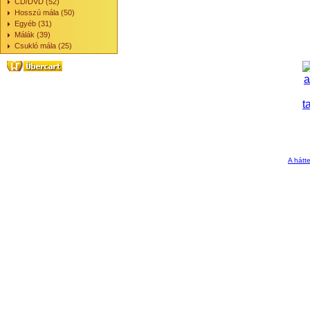
CD/DVD (52)
Hosszú mála (50)
Egyéb (31)
Málák (39)
Csukló mála (25)
A hátte