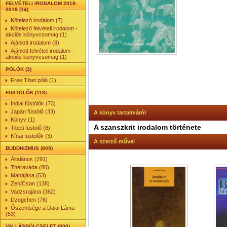
FELVÉTELI IRODALOM 2018-
2019 (14)
Kötelező irodalom (7)
Kötelező felvételi irodalom -
akciós könyvcsomag (1)
Ajánlott irodalom (8)
Ajánlott felvételi irodalom -
akciós könyvcsomag (1)
PÓLÓK (3)
Free Tibet póló (1)
FÜSTÖLŐK (118)
Indiai füstölők (73)
Japán füstölő (33)
A könyv tartalmáról
Könyv (1)
A szanszkrit irodalom története
Tibeti füstölő (8)
Kínai füstölők (3)
A szerző művei
BUDDHIZMUS (809)
Általános (291)
Théraváda (80)
Mahájána (53)
Zen/Csan (138)
Vadzsrajána (362)
Dzogchen (78)
Őszentsége a Dalai Láma
(53)
VALLÁSBÖLCSELET (800)