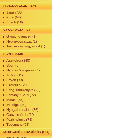
HARCMŰVÉSZET (145)
Japán (86)
Kínai (57)
Egyéb (16)
GYÓGYÁSZAT (2)
Gyógynövények (1)
Népi gyógyászat (1)
Természetgyógyászat (1)
EGYÉB (669)
Asztrológia (40)
Sport (3)
Nyugati Gyógyítás (42)
Ji King (11)
Egyéb (33)
Ezoterika (256)
Feng-shui könyvek (3)
Fantasy / Sci-fi (72)
Mesék (66)
Mitológia (40)
Nyugati irodalom (36)
Gasztronómia (10)
Pszichológia (74)
Tudomány (59)
MEDITÁCIÓS ESZKÖZÖK (161)