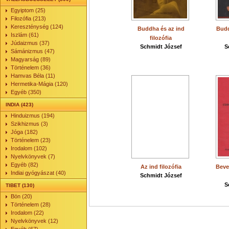
Egyiptom (25)
Filozófia (213)
Kereszténység (124)
Buddha és az ind
Budd
Iszlám (61)
filozófia
Júdaizmus (37)
Schmidt József
S
Sámánizmus (47)
Magyarság (89)
Történelem (36)
Hamvas Béla (11)
Hermetika-Mágia (120)
Egyéb (350)
INDIA (423)
Hinduizmus (194)
Szikhizmus (3)
Jóga (182)
Történelem (23)
Irodalom (102)
Nyelvkönyvek (7)
Egyéb (82)
Az ind filozófia
Beve
Indiai gyógyászat (40)
Schmidt József
S
TIBET (130)
Bön (20)
Történelem (28)
Irodalom (22)
Nyelvkönyvek (12)