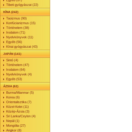
Egyéb (67)
Tibeti gyógyászat (22)
KÍNA (242)
Taoizmus (90)
Konfúcianizmus (15)
Történelem (38)
Irodalom (71)
Nyelvkönyvek (11)
Egyéb (56)
Kínai gyógyászat (43)
JAPÁN (141)
Sintó (4)
Történelem (47)
Irodalom (64)
Nyelvkönyvek (4)
Egyéb (53)
ÁZSIA (62)
Burma/Mianmar (5)
Korea (6)
Orientalisztika (7)
Közel-Kelet (11)
Közép-Ázsia (3)
Sri Lanka/Ceylon (4)
Nepál (1)
Mongólia (27)
Angkor (8)