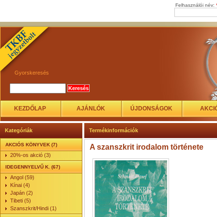
Felhasználói név:
Gyorskeresés
KEZDŐLAP
AJÁNLÓK
ÚJDONSÁGOK
AKCI
Kategóriák
Termékinformációk
AKCIÓS KÖNYVEK (7)
A szanszkrit irodalom története
20%-os akció (3)
IDEGENNYELVŰ K. (67)
Angol (59)
Kínai (4)
Japán (2)
Tibeti (5)
Szanszkrit/Hindi (1)