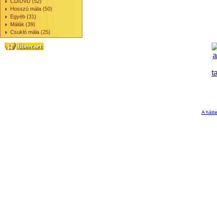
CD/DVD (52)
Hosszú mála (50)
Egyéb (31)
Málák (39)
Csukló mála (25)
A hátte