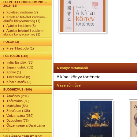
FELVÉTELI IRODALOM 2018-
2019 (14)
Kötelező irodalom (7)
Kötelező felvételi irodalom -
akciós könyvcsomag (1)
Ajánlott irodalom (8)
Ajánlott felvételi irodalom -
akciós könyvcsomag (1)
PÓLÓK (3)
Free Tibet póló (1)
FÜSTÖLŐK (118)
Indiai füstölők (73)
Japán füstölő (33)
A könyv tartalmáról
Könyv (1)
A kínai könyv története
Tibeti füstölő (8)
Kínai füstölők (3)
A szerző művei
BUDDHIZMUS (809)
Általános (291)
Théraváda (80)
Mahájána (53)
Zen/Csan (138)
Vadzsrajána (362)
Dzogchen (78)
Őszentsége a Dalai Láma
(53)
VALLÁSBÖLCSELET (800)