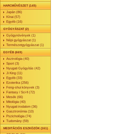
HARCMŰVÉSZET (145)
Japán (86)
Kínai (57)
Egyéb (16)
GYÓGYÁSZAT (2)
Gyógynövények (1)
Népi gyógyászat (1)
Természetgyógyászat (1)
EGYÉB (669)
Asztrológia (40)
Sport (3)
Nyugati Gyógyítás (42)
Ji King (11)
Egyéb (33)
Ezoterika (256)
Feng-shui könyvek (3)
Fantasy / Sci-fi (72)
Mesék (66)
Mitológia (40)
Nyugati irodalom (36)
Gasztronómia (10)
Pszichológia (74)
Tudomány (59)
MEDITÁCIÓS ESZKÖZÖK (161)