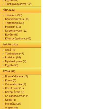
Egyéb (67)
Tibeti gyógyászat (22)
KÍNA (242)
Taoizmus (90)
Konfúcianizmus (15)
Történelem (38)
Irodalom (71)
Nyelvkönyvek (11)
Egyéb (56)
Kínai gyógyászat (43)
JAPÁN (141)
Sintó (4)
Történelem (47)
Irodalom (64)
Nyelvkönyvek (4)
Egyéb (53)
ÁZSIA (62)
Burma/Mianmar (5)
Korea (6)
Orientalisztika (7)
Közel-Kelet (11)
Közép-Ázsia (3)
Sri Lanka/Ceylon (4)
Nepál (1)
Mongólia (27)
Angkor (8)