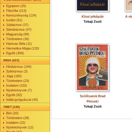
Egyiptom (25)
Filozófia (213)
Kereszténység (124)
Kínai jelképtár
A ré
Iszlám (61)
Tokaji Zsolt
Júdaizmus (37)
Sámánizmus (47)
Magyarság (89)
Történelem (36)
Hamvas Béla (11)
Hermetika-Mágia (120)
Egyéb (350)
INDIA (423)
Hinduizmus (194)
Szikhizmus (3)
Jóga (182)
Történelem (23)
Irodalom (102)
Nyelvkönyvek (7)
Egyéb (82)
Szólítsatok Brad
Indiai gyógyászat (40)
Pittnek!
Tokaji Zsolt
TIBET (130)
Bön (20)
Történelem (28)
Irodalom (22)
Nyelvkönyvek (12)