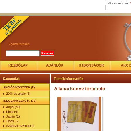
Felhasználói név:
Gyorskeresés
KEZDŐLAP
AJÁNLÓK
ÚJDONSÁGOK
AKCI
Kategóriák
Termékinformációk
AKCIÓS KÖNYVEK (7)
A kínai könyv története
20%-os akció (3)
IDEGENNYELVŰ K. (67)
Angol (59)
Kínai (4)
Japán (2)
Tibeti (5)
Szanszkrit/Hindi (1)