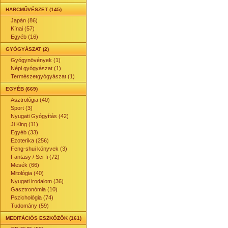
HARCMŰVÉSZET (145)
Japán (86)
Kínai (57)
Egyéb (16)
GYÓGYÁSZAT (2)
Gyógynövények (1)
Népi gyógyászat (1)
Természetgyógyászat (1)
EGYÉB (669)
Asztrológia (40)
Sport (3)
Nyugati Gyógyítás (42)
Ji King (11)
Egyéb (33)
Ezoterika (256)
Feng-shui könyvek (3)
Fantasy / Sci-fi (72)
Mesék (66)
Mitológia (40)
Nyugati irodalom (36)
Gasztronómia (10)
Pszichológia (74)
Tudomány (59)
MEDITÁCIÓS ESZKÖZÖK (161)