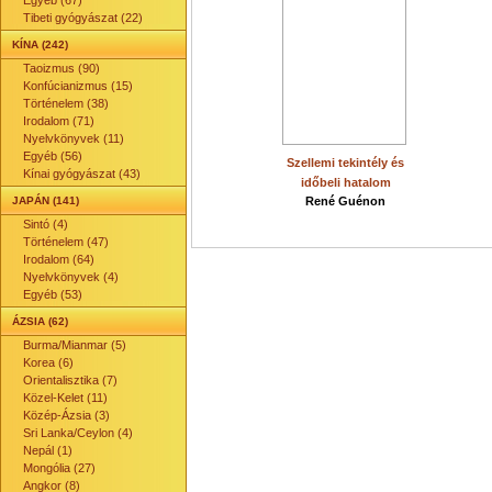
Egyéb (67)
Tibeti gyógyászat (22)
KÍNA (242)
Taoizmus (90)
Konfúcianizmus (15)
Történelem (38)
Irodalom (71)
Nyelvkönyvek (11)
Egyéb (56)
Szellemi tekintély és
Kínai gyógyászat (43)
időbeli hatalom
JAPÁN (141)
René Guénon
Sintó (4)
Történelem (47)
Irodalom (64)
Nyelvkönyvek (4)
Egyéb (53)
ÁZSIA (62)
Burma/Mianmar (5)
Korea (6)
Orientalisztika (7)
Közel-Kelet (11)
Közép-Ázsia (3)
Sri Lanka/Ceylon (4)
Nepál (1)
Mongólia (27)
Angkor (8)