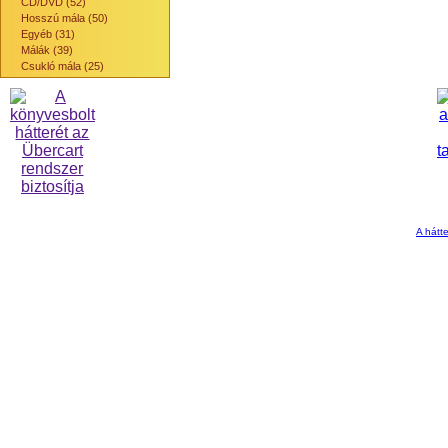
CD/DVD (52)
Hosszú mála (50)
Egyéb (31)
Málák (39)
Csukló mála (25)
A hátte