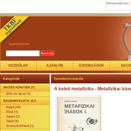
Felhasználói név:
Gyorskeresés
KEZDŐLAP
AJÁNLÓK
ÚJDONSÁGOK
AKCI
Kategóriák
Termékinformációk
AKCIÓS KÖNYVEK (7)
A keleti metafizika - Metafizikai írás
20%-os akció (3)
IDEGENNYELVŰ K. (67)
Angol (59)
Kínai (4)
Japán (2)
Tibeti (5)
Szanszkrit/Hindi (1)