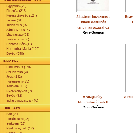
Egyiptom (25)
Filozófia (213)
Kereszténység (124)
Általános bevezetés a
Beava
Iszlám (61)
hindu doktrinák
Júdaizmus (37)
tanulmányozásához
Sámánizmus (47)
René Guénon
Magyarság (89)
Történelem (36)
Hamvas Béla (11)
Hermetika-Mágia (120)
Egyéb (350)
INDIA (423)
Hinduizmus (194)
Szikhizmus (3)
Jóga (182)
Történelem (23)
Irodalom (102)
Nyelvkönyvek (7)
Egyéb (82)
A Világkirály -
A mod
Indiai gyógyászat (40)
Metafizikai írások II.
René Guénon
TIBET (130)
Bön (20)
Történelem (28)
Irodalom (22)
Nyelvkönyvek (12)