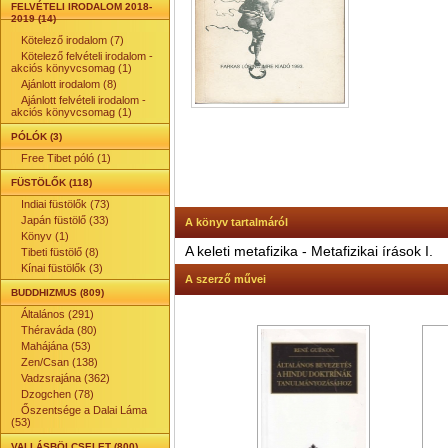
FELVÉTELI IRODALOM 2018-
2019 (14)
Kötelező irodalom (7)
Kötelező felvételi irodalom -
akciós könyvcsomag (1)
Ajánlott irodalom (8)
Ajánlott felvételi irodalom -
akciós könyvcsomag (1)
PÓLÓK (3)
Free Tibet póló (1)
FÜSTÖLŐK (118)
Indiai füstölők (73)
Japán füstölő (33)
A könyv tartalmáról
Könyv (1)
A keleti metafizika - Metafizikai írások I.
Tibeti füstölő (8)
Kínai füstölők (3)
A szerző művei
BUDDHIZMUS (809)
Általános (291)
Théraváda (80)
Mahájána (53)
Zen/Csan (138)
Vadzsrajána (362)
Dzogchen (78)
Őszentsége a Dalai Láma
(53)
VALLÁSBÖLCSELET (800)