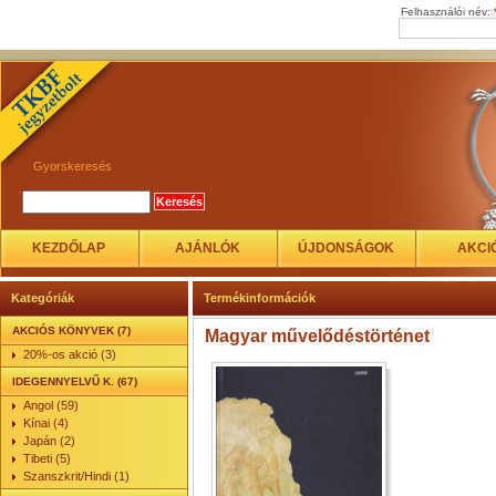
Felhasználói név:
Gyorskeresés
KEZDŐLAP
AJÁNLÓK
ÚJDONSÁGOK
AKCI
Kategóriák
Termékinformációk
AKCIÓS KÖNYVEK (7)
Magyar művelődéstörténet
20%-os akció (3)
IDEGENNYELVŰ K. (67)
Angol (59)
Kínai (4)
Japán (2)
Tibeti (5)
Szanszkrit/Hindi (1)