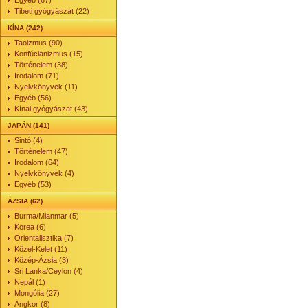
Egyéb (67)
Tibeti gyógyászat (22)
KÍNA (242)
Taoizmus (90)
Konfúcianizmus (15)
Történelem (38)
Irodalom (71)
Nyelvkönyvek (11)
Egyéb (56)
Kínai gyógyászat (43)
JAPÁN (141)
Sintó (4)
Történelem (47)
Irodalom (64)
Nyelvkönyvek (4)
Egyéb (53)
ÁZSIA (62)
Burma/Mianmar (5)
Korea (6)
Orientalisztika (7)
Közel-Kelet (11)
Közép-Ázsia (3)
Sri Lanka/Ceylon (4)
Nepál (1)
Mongólia (27)
Angkor (8)