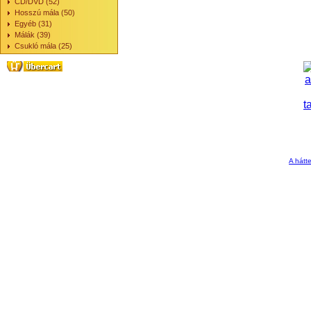
CD/DVD (52)
Hosszú mála (50)
Egyéb (31)
Málák (39)
Csukló mála (25)
A hátte