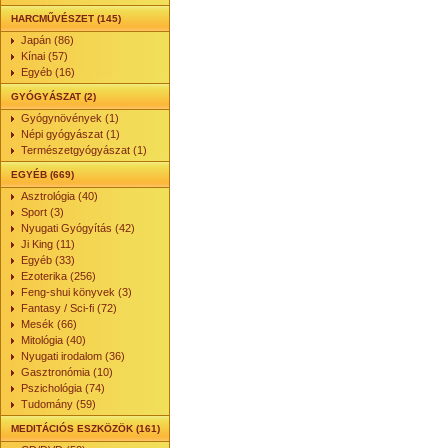
HARCMŰVÉSZET (145)
Japán (86)
Kínai (57)
Egyéb (16)
GYÓGYÁSZAT (2)
Gyógynövények (1)
Népi gyógyászat (1)
Természetgyógyászat (1)
EGYÉB (669)
Asztrológia (40)
Sport (3)
Nyugati Gyógyítás (42)
Ji King (11)
Egyéb (33)
Ezoterika (256)
Feng-shui könyvek (3)
Fantasy / Sci-fi (72)
Mesék (66)
Mitológia (40)
Nyugati irodalom (36)
Gasztronómia (10)
Pszichológia (74)
Tudomány (59)
MEDITÁCIÓS ESZKÖZÖK (161)