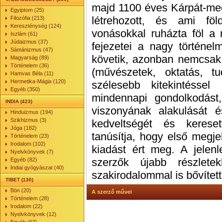
majd 1100 éves Kárpát-med
Egyiptom (25)
létrehozott, és ami föl
Filozófia (213)
Kereszténység (124)
vonásokkal ruházta föl a
Iszlám (61)
Júdaizmus (37)
fejezetei a nagy történel
Sámánizmus (47)
követik, azonban nemcsak 
Magyarság (89)
Történelem (36)
(művészetek, oktatás, t
Hamvas Béla (11)
Hermetika-Mágia (120)
szélesebb kitekintéssel
Egyéb (350)
mindennapi gondolkodást
INDIA (423)
viszonyának alakulását 
Hinduizmus (194)
Szikhizmus (3)
kedveltségét és kereset
Jóga (182)
tanúsítja, hogy első megje
Történelem (23)
Irodalom (102)
kiadást ért meg. A jelenle
Nyelvkönyvek (7)
szerzők újabb részlete
Egyéb (82)
Indiai gyógyászat (40)
szakirodalommal is bővített
TIBET (130)
Bön (20)
A szerző művei
Történelem (28)
Irodalom (22)
Nyelvkönyvek (12)