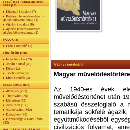
FELVÉTELI IRODALOM 2018-
2019 (14)
Kötelező irodalom (7)
Kötelező felvételi irodalom -
akciós könyvcsomag (1)
Ajánlott irodalom (8)
Ajánlott felvételi irodalom -
akciós könyvcsomag (1)
PÓLÓK (3)
Free Tibet póló (1)
FÜSTÖLŐK (118)
Indiai füstölők (73)
Japán füstölő (33)
A könyv tartalmáról
Könyv (1)
Magyar művelődéstörtén
Tibeti füstölő (8)
Kínai füstölők (3)
BUDDHIZMUS (809)
Az 1940-es évek elej
Általános (291)
művelődéstörténet után 19
Théraváda (80)
Mahájána (53)
szabású összefoglaló a m
Zen/Csan (138)
Vadzsrajána (362)
tematikája sokfelé ágazik
Dzogchen (78)
együttműködéséből egysége
Őszentsége a Dalai Láma
(53)
civilizációs folyamat, am
VALLÁSBÖLCSELET (800)