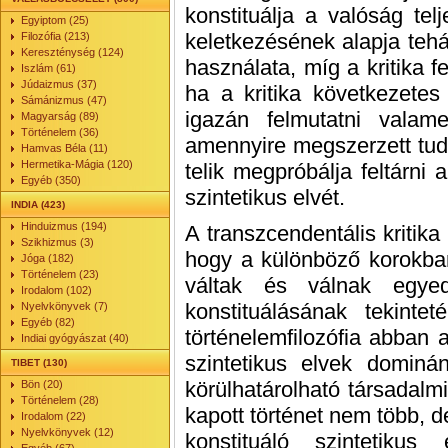
konstituálja a valóság telj
Egyiptom (25)
keletkezésének alapja tehá
Filozófia (213)
Kereszténység (124)
használata, míg a kritika 
Iszlám (61)
Júdaizmus (37)
ha a kritika következetes
Sámánizmus (47)
igazán felmutatni valame
Magyarság (89)
Történelem (36)
amennyire megszerzett tu
Hamvas Béla (11)
Hermetika-Mágia (120)
telik megpróbálja feltárni
Egyéb (350)
szintetikus elvét.
INDIA (423)
Hinduizmus (194)
A transzcendentális kritika
Szikhizmus (3)
hogy a különböző korokban
Jóga (182)
Történelem (23)
váltak és válnak egyed
Irodalom (102)
konstituálásának tekintet
Nyelvkönyvek (7)
Egyéb (82)
történelemfilozófia abban
Indiai gyógyászat (40)
szintetikus elvek dominán
TIBET (130)
körülhatárolható társadalm
Bön (20)
Történelem (28)
kapott történet nem több, 
Irodalom (22)
Nyelvkönyvek (12)
konstituáló szintetikus