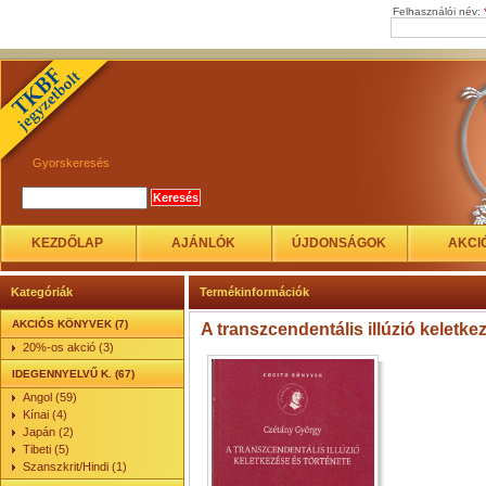
Felhasználói név:
Gyorskeresés
KEZDŐLAP
AJÁNLÓK
ÚJDONSÁGOK
AKCI
Kategóriák
Termékinformációk
AKCIÓS KÖNYVEK (7)
A transzcendentális illúzió keletke
20%-os akció (3)
IDEGENNYELVŰ K. (67)
Angol (59)
Kínai (4)
Japán (2)
Tibeti (5)
Szanszkrit/Hindi (1)