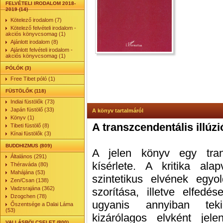
FELVÉTELI IRODALOM 2018-
2019 (14)
Kötelező irodalom (7)
Kötelező felvételi irodalom -
akciós könyvcsomag (1)
Ajánlott irodalom (8)
Ajánlott felvételi irodalom -
akciós könyvcsomag (1)
PÓLÓK (3)
Free Tibet póló (1)
FÜSTÖLŐK (118)
Indiai füstölők (73)
Japán füstölő (33)
A könyv tartalmáról
Könyv (1)
A transzcendentális illúzi
Tibeti füstölő (8)
Kínai füstölők (3)
BUDDHIZMUS (809)
A jelen könyv egy transz
Általános (291)
kísérlete. A kritika al
Théraváda (80)
Mahájána (53)
szintetikus elvének egyo
Zen/Csan (138)
Vadzsrajána (362)
szorítása, illetve elfedé
Dzogchen (78)
ugyanis annyiban teki
Őszentsége a Dalai Láma
(53)
kizárólagos elvként je
VALLÁSBÖLCSELET (800)