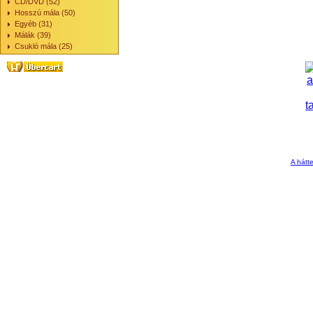
CD/DVD (52)
Hosszú mála (50)
Egyéb (31)
Málák (39)
Csukló mála (25)
A hátte