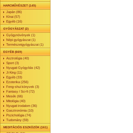
HARCMŰVÉSZET (145)
Japán (86)
Kínai (57)
Egyéb (16)
GYÓGYÁSZAT (2)
Gyógynövények (1)
Népi gyógyászat (1)
Természetgyógyászat (1)
EGYÉB (669)
Asztrológia (40)
Sport (3)
Nyugati Gyógyítás (42)
Ji King (11)
Egyéb (33)
Ezoterika (256)
Feng-shui könyvek (3)
Fantasy / Sci-fi (72)
Mesék (66)
Mitológia (40)
Nyugati irodalom (36)
Gasztronómia (10)
Pszichológia (74)
Tudomány (59)
MEDITÁCIÓS ESZKÖZÖK (161)