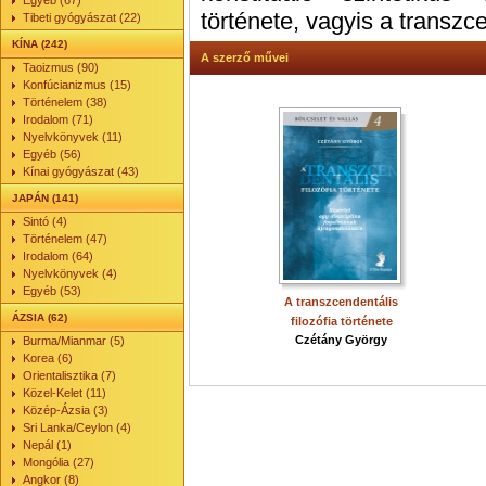
Egyéb (67)
története, vagyis a transzce
Tibeti gyógyászat (22)
KÍNA (242)
A szerző művei
Taoizmus (90)
Konfúcianizmus (15)
Történelem (38)
Irodalom (71)
Nyelvkönyvek (11)
Egyéb (56)
Kínai gyógyászat (43)
JAPÁN (141)
Sintó (4)
Történelem (47)
Irodalom (64)
Nyelvkönyvek (4)
Egyéb (53)
A transzcendentális
ÁZSIA (62)
filozófia története
Czétány György
Burma/Mianmar (5)
Korea (6)
Orientalisztika (7)
Közel-Kelet (11)
Közép-Ázsia (3)
Sri Lanka/Ceylon (4)
Nepál (1)
Mongólia (27)
Angkor (8)