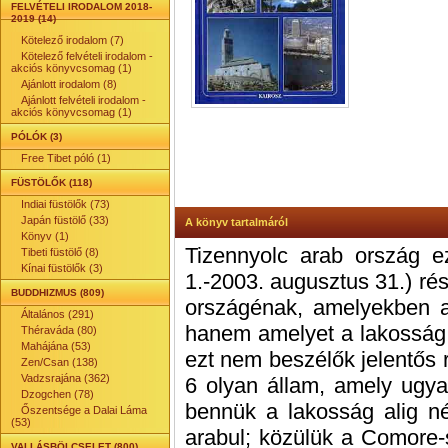
FELVÉTELI IRODALOM 2018-
2019 (14)
Kötelező irodalom (7)
Kötelező felvételi irodalom -
akciós könyvcsomag (1)
Ajánlott irodalom (8)
Ajánlott felvételi irodalom -
akciós könyvcsomag (1)
PÓLÓK (3)
Free Tibet póló (1)
FÜSTÖLŐK (118)
Indiai füstölők (73)
Japán füstölő (33)
A könyv tartalmáról
Könyv (1)
Tizennyolc arab ország ez
Tibeti füstölő (8)
Kínai füstölők (3)
1.-2003. augusztus 31.) rés
BUDDHIZMUS (809)
országénak, amelyekben a
Általános (291)
hanem amelyet a lakosság 
Théraváda (80)
Mahájána (53)
ezt nem beszélők jelentős r
Zen/Csan (138)
Vadzsrajána (362)
6 olyan állam, amely ugy
Dzogchen (78)
bennük a lakosság alig n
Őszentsége a Dalai Láma
(53)
arabul; közülük a Comore-s
VALLÁSBÖLCSELET (800)