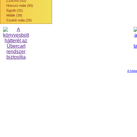
CD/DVD (52)
Hosszú mála (50)
Egyéb (31)
Málák (39)
Csukló mála (25)
A hátte