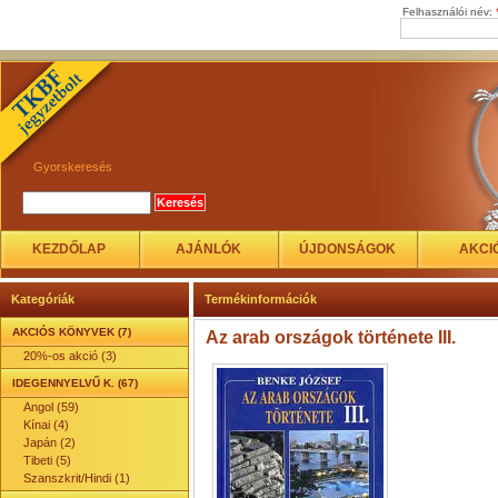
Felhasználói név:
Gyorskeresés
KEZDŐLAP
AJÁNLÓK
ÚJDONSÁGOK
AKCI
Kategóriák
Termékinformációk
AKCIÓS KÖNYVEK (7)
Az arab országok története III.
20%-os akció (3)
IDEGENNYELVŰ K. (67)
Angol (59)
Kínai (4)
Japán (2)
Tibeti (5)
Szanszkrit/Hindi (1)