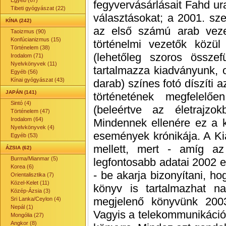
Egyéb (67)
fegyvervásárlásait Fahd ura
Tibeti gyógyászat (22)
választásokat; a 2001. sz
KÍNA (242)
az első számú arab vezet
Taoizmus (90)
Konfúcianizmus (15)
történelmi vezetők közül 
Történelem (38)
(lehetőleg szoros összef
Irodalom (71)
Nyelvkönyvek (11)
tartalmazza kiadványunk, 
Egyéb (56)
Kínai gyógyászat (43)
darab) színes fotó díszíti
JAPÁN (141)
történetének megfelelő
Sintó (4)
(beleértve az életrajzok
Történelem (47)
Irodalom (64)
Mindennek ellenére ez a 
Nyelvkönyvek (4)
események krónikája. A Ki
Egyéb (53)
mellett, mert - amíg az
ÁZSIA (62)
Burma/Mianmar (5)
legfontosabb adatai 2002 el
Korea (6)
- be akarja bizonyítani, ho
Orientalisztika (7)
Közel-Kelet (11)
könyv is tartalmazhat n
Közép-Ázsia (3)
megjelenő könyvünk 2003
Sri Lanka/Ceylon (4)
Nepál (1)
Vagyis a telekommunikáció 
Mongólia (27)
Angkor (8)