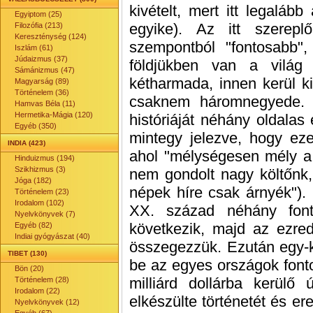
kivételt, mert itt legaláb
Egyiptom (25)
egyike). Az itt szerep
Filozófia (213)
Kereszténység (124)
szempontból "fontosabb",
Iszlám (61)
Júdaizmus (37)
földjükben van a világ 
Sámánizmus (47)
kétharmada, innen kerül k
Magyarság (89)
Történelem (36)
csaknem háromnegyede. M
Hamvas Béla (11)
Hermetika-Mágia (120)
históriáját néhány oldalas
Egyéb (350)
mintegy jelezve, hogy eze
INDIA (423)
ahol "mélységesen mély a 
Hinduizmus (194)
Szikhizmus (3)
nem gondolt nagy költőnk, 
Jóga (182)
népek híre csak árnyék").
Történelem (23)
Irodalom (102)
XX. század néhány font
Nyelvkönyvek (7)
következik, majd az ezred
Egyéb (82)
Indiai gyógyászat (40)
összegezzük. Ezután egy-k
TIBET (130)
be az egyes országok fonto
Bön (20)
milliárd dollárba kerülő 
Történelem (28)
Irodalom (22)
elkészülte történetét és e
Nyelvkönyvek (12)