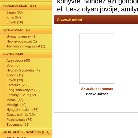
könyvre. Mindez azt gondol
HARCMŰVÉSZET (145)
el. Lesz olyan jövője, amil
Japán (86)
Kínai (57)
A szerző művei
Egyéb (16)
GYÓGYÁSZAT (2)
Gyógynövények (1)
Népi gyógyászat (1)
Természetgyógyászat (1)
EGYÉB (669)
Asztrológia (40)
Sport (3)
Nyugati Gyógyítás (42)
Ji King (11)
Egyéb (33)
Ezoterika (256)
Az arabok története
Feng-shui könyvek (3)
Benke József
Fantasy / Sci-fi (72)
Mesék (66)
Mitológia (40)
Nyugati irodalom (36)
Gasztronómia (10)
Pszichológia (74)
Tudomány (59)
MEDITÁCIÓS ESZKÖZÖK (161)