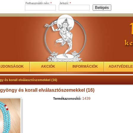
Felhasználói név:
*
Jelszó:
*
ÚJDONSÁGOK
AKCIÓK
INFORMÁCIÓK
ADATVÉDEL
y és korall elválasztószemekkel (16)
 gyöngy és korall elválasztószemekkel (16)
1439
Termékazonosító: