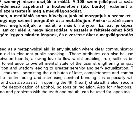
 szemnyi részre osztják a málát. A 108 szem jelképezi a szá
védelmező aspektust a közteslétben (tib. bardo), valamint a
ró szem testesíti meg a megvilágosodást.
n, a meditáció során hüvelykujjunkkal mozgatjuk a szemeket.
egy-egy szemet pörgetünk át a mutatóujjon. Amikor a záró szem
dve, megfordítjuk a málát a másik irányba. Ez azt jelképe
 amikor eléri a megvilágosodást, visszatér a feltételekehez kötö
gére legyen minden lénynek, és elvezesse őket a megvilágosodá
used as a metaphysical aid in any situation where clear communicatio
n aid to eloquent public speaking. These attributes can also be u
tween friends, allowing love to flow whilst enabling true, selfless bo
o enhance to overall mental state of the user strengthening empath
tuition and wisdom leading to greater serenity and self- actualization. 
ll chakras, permitting the attributes of love, completeness and commu
he entire being and increasing spiritual bonding.It is especially wit
 and can also assist in opening the 4th (heart) chakra.It is also rec
s for detoxification of alcohol, poisons or radiation. Also for infections
ma and problems with the teeth and mouth. can be used for japas too.