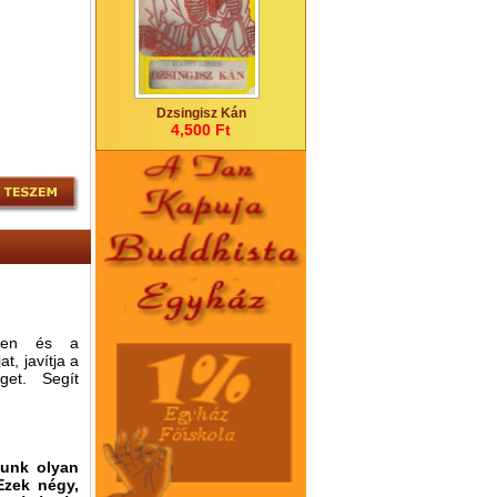
Dzsingisz Kán
4,500 Ft
sben és a
t, javítja a
get. Segít
tunk olyan
Ezek négy,