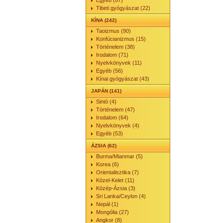
Egyéb (67)
Tibeti gyógyászat (22)
KÍNA (242)
Taoizmus (90)
Konfúcianizmus (15)
Történelem (38)
Irodalom (71)
Nyelvkönyvek (11)
Egyéb (56)
Kínai gyógyászat (43)
JAPÁN (141)
Sintó (4)
Történelem (47)
Irodalom (64)
Nyelvkönyvek (4)
Egyéb (53)
ÁZSIA (62)
Burma/Mianmar (5)
Korea (6)
Orientalisztika (7)
Közel-Kelet (11)
Közép-Ázsia (3)
Sri Lanka/Ceylon (4)
Nepál (1)
Mongólia (27)
Angkor (8)