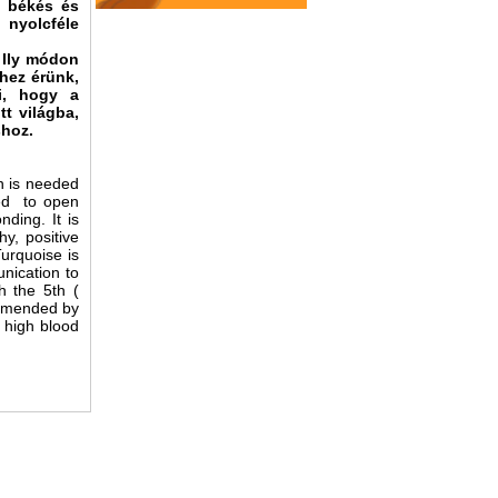
z békés és
 nyolcféle
 Ily módon
hez érünk,
zi, hogy a
tt világba,
shoz.
n is needed
sed to open
nding. It is
y, positive
Turquoise is
nication to
h the 5th (
ommended by
, high blood