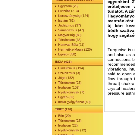
egyenként 27
erőteljesen 
Egyiptom (25)
tudatot. A zá
Filozófia (213)
Hagyományosa
Kereszténység (124)
mantránként 
Iszlám (61)
új kört kez
Júdaizmus (37)
bódhiszattva,
Sámánizmus (47)
hogy segítsé
Magyarság (89)
Történelem (36)
Hamvas Béla (11)
Turquoise is 
Hermetika-Mágia (120)
and also as a
Egyéb (350)
connections be
INDIA (423)
recommended t
Hinduizmus (194)
vibrations, in
Szikhizmus (3)
said to open a
Jóga (182)
flow through t
Történelem (23)
throat) chakra
Irodalom (102)
crystal healer
Nyelvkönyvek (7)
pressure asth
Egyéb (82)
Indiai gyógyászat (40)
TIBET (130)
Bön (20)
Történelem (28)
Irodalom (22)
Nyelvkönyvek (12)