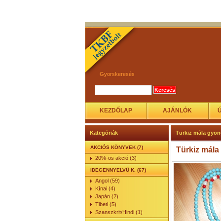
Gyorskeresés
KEZDŐLAP
AJÁNLÓK
Kategóriák
Türkiz mála gyöng
AKCIÓS KÖNYVEK (7)
Türkiz mála
20%-os akció (3)
IDEGENNYELVŰ K. (67)
Angol (59)
Kínai (4)
Japán (2)
Tibeti (5)
Szanszkrit/Hindi (1)