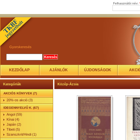
Felhasználói név:
Gyorskeresés
KEZDŐLAP
AJÁNLÓK
ÚJDONSÁGOK
AKCI
Kategóriák
Közép-Ázsia
AKCIÓS KÖNYVEK (7)
20%-os akció (3)
IDEGENNYELVŰ K. (67)
Angol (59)
Kínai (4)
Japán (2)
Tibeti (5)
Szanszkrit/Hindi (1)