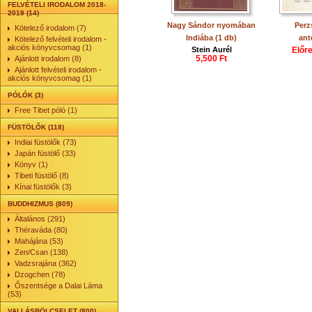
FELVÉTELI IRODALOM 2018-
2019 (14)
Nagy Sándor nyomában
Perz
Kötelező irodalom (7)
Indiába (1 db)
ant
Kötelező felvételi irodalom -
akciós könyvcsomag (1)
Stein Aurél
Előr
5,500 Ft
Ajánlott irodalom (8)
Ajánlott felvételi irodalom -
akciós könyvcsomag (1)
PÓLÓK (3)
Free Tibet póló (1)
FÜSTÖLŐK (118)
Indiai füstölők (73)
Japán füstölő (33)
Könyv (1)
Tibeti füstölő (8)
Kínai füstölők (3)
BUDDHIZMUS (809)
Általános (291)
Théraváda (80)
Mahájána (53)
Zen/Csan (138)
Vadzsrajána (362)
Dzogchen (78)
Őszentsége a Dalai Láma
(53)
VALLÁSBÖLCSELET (800)