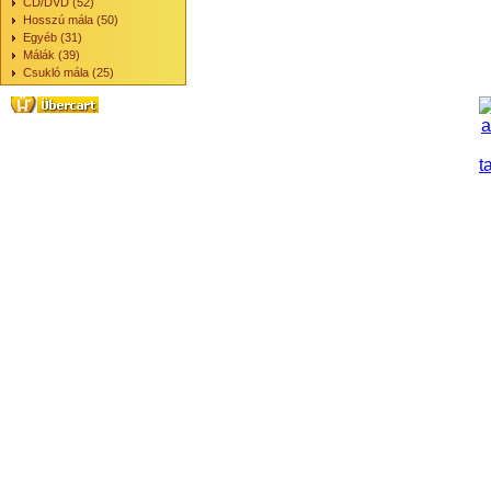
CD/DVD (52)
Hosszú mála (50)
Egyéb (31)
Málák (39)
Csukló mála (25)