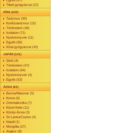
Egyéb (67)
Tibeti gyógyászat (22)
KÍNA (242)
Taoizmus (90)
Konfúcianizmus (15)
Történelem (38)
Irodalom (71)
Nyelvkönyvek (11)
Egyéb (56)
Kínai gyógyászat (43)
JAPÁN (141)
Sintó (4)
Történelem (47)
Irodalom (64)
Nyelvkönyvek (4)
Egyéb (53)
ÁZSIA (62)
Burma/Mianmar (5)
Korea (6)
Orientalisztika (7)
Közel-Kelet (11)
Közép-Ázsia (3)
Sri Lanka/Ceylon (4)
Nepál (1)
Mongólia (27)
Angkor (8)