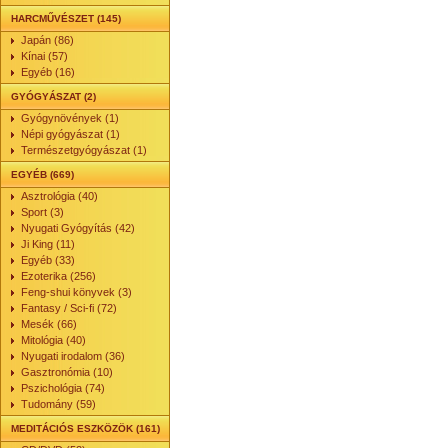
HARCMŰVÉSZET (145)
Japán (86)
Kínai (57)
Egyéb (16)
GYÓGYÁSZAT (2)
Gyógynövények (1)
Népi gyógyászat (1)
Természetgyógyászat (1)
EGYÉB (669)
Asztrológia (40)
Sport (3)
Nyugati Gyógyítás (42)
Ji King (11)
Egyéb (33)
Ezoterika (256)
Feng-shui könyvek (3)
Fantasy / Sci-fi (72)
Mesék (66)
Mitológia (40)
Nyugati irodalom (36)
Gasztronómia (10)
Pszichológia (74)
Tudomány (59)
MEDITÁCIÓS ESZKÖZÖK (161)