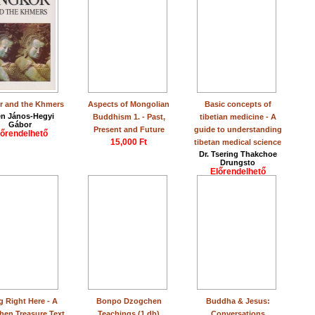
r and the Khmers
Aspects of Mongolian
Basic concepts of
en János-Hegyi
Buddhism 1. - Past,
tibetian medicine - A
Gábor
Present and Future
guide to understanding
lőrendelhető
15,000 Ft
tibetan medical science
Dr. Tsering Thakchoe
Drungsto
Előrendelhető
g Right Here - A
Bonpo Dzogchen
Buddha & Jesus:
en Treasure Text
Teachings (1 db)
Conversations