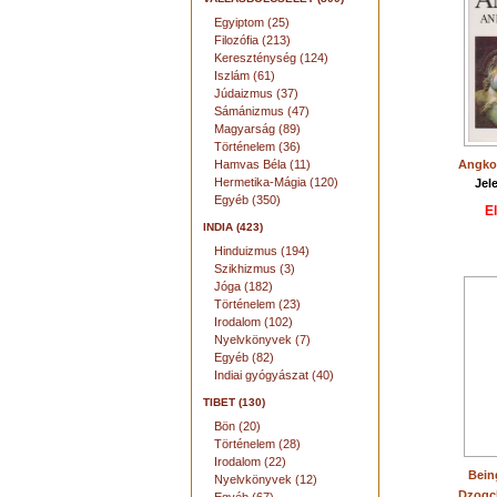
Egyiptom (25)
Filozófia (213)
Kereszténység (124)
Iszlám (61)
Júdaizmus (37)
Sámánizmus (47)
Magyarság (89)
Történelem (36)
Hamvas Béla (11)
Angko
Hermetika-Mágia (120)
Jel
Egyéb (350)
E
INDIA (423)
Hinduizmus (194)
Szikhizmus (3)
Jóga (182)
Történelem (23)
Irodalom (102)
Nyelvkönyvek (7)
Egyéb (82)
Indiai gyógyászat (40)
TIBET (130)
Bön (20)
Történelem (28)
Irodalom (22)
Bein
Nyelvkönyvek (12)
Dzogch