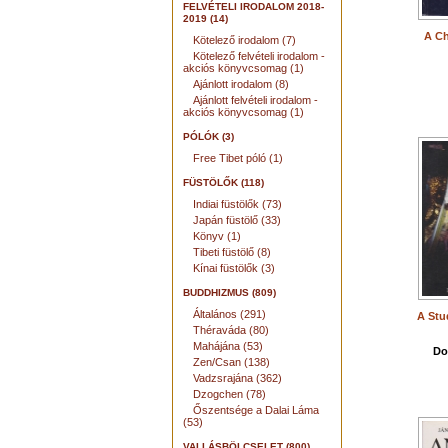
FELVÉTELI IRODALOM 2018-
2019 (14)
A Ch
Kötelező irodalom (7)
Kötelező felvételi irodalom -
akciós könyvcsomag (1)
Ajánlott irodalom (8)
Ajánlott felvételi irodalom -
akciós könyvcsomag (1)
PÓLÓK (3)
Free Tibet póló (1)
FÜSTÖLŐK (118)
Indiai füstölők (73)
Japán füstölő (33)
Könyv (1)
Tibeti füstölő (8)
Kínai füstölők (3)
BUDDHIZMUS (809)
Általános (291)
A Stu
Théraváda (80)
Mahájána (53)
Do
Zen/Csan (138)
Vadzsrajána (362)
Dzogchen (78)
Őszentsége a Dalai Láma
(53)
VALLÁSBÖLCSELET (800)