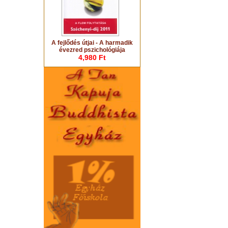
A fejlődés útjai - A harmadik
évezred pszichológiája
4,980 Ft