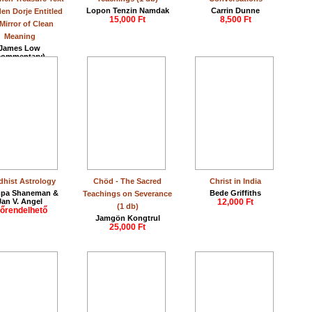
Lopon Tenzin Namdak
Carrin Dunne
en Dorje Entitled
15,000 Ft
8,500 Ft
Mirror of Clean
Meaning
James Low
commentary)
15,000 Ft
hist Astrology
Chöd - The Sacred
Christ in India
pa Shaneman &
Bede Griffiths
Teachings on Severance
Jan V. Angel
12,000 Ft
(1 db)
lőrendelhető
Jamgön Kongtrul
25,000 Ft