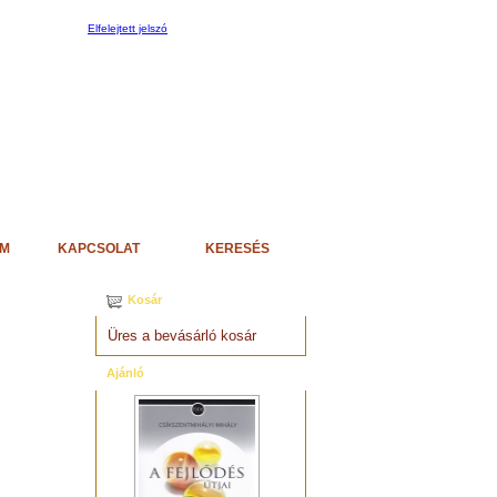
Elfelejtett jelszó
EM
KAPCSOLAT
KERESÉS
Kosár
Üres a bevásárló kosár
Ajánló