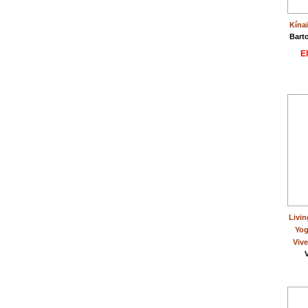
Kínai
Bart
E
Livin
Yog
Vive