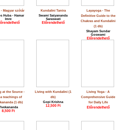
 - Magyar szótár
Kundalini Tantra
Layayoga - The
os Huba - Hamar
Swami Satyananda
Definitive Guide to the
Imre
Saraswati
Chakras and Kundalini
lőrendelhető
Előrendelhető
(1 db)
Shayam Sundar
Goswami
Előrendelhető
g at the Source -
Living with Kundalini (1
Living Yoga - A
a teachings of
db)
Comprehensive Guide
Gopi Krishna
kananda (1 db)
for Daily Life
12,500 Ft
Vivekananda
Előrendelhető
8,500 Ft