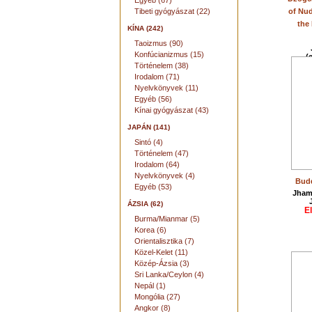
Egyéb (67)
Tibeti gyógyászat (22)
of Nud
the 
KÍNA (242)
Taoizmus (90)
Konfúcianizmus (15)
(
Történelem (38)
Irodalom (71)
Nyelvkönyvek (11)
Egyéb (56)
Kínai gyógyászat (43)
JAPÁN (141)
Sintó (4)
Történelem (47)
Irodalom (64)
Nyelvkönyvek (4)
Budd
Egyéb (53)
Jham
ÁZSIA (62)
E
Burma/Mianmar (5)
Korea (6)
Orientalisztika (7)
Közel-Kelet (11)
Közép-Ázsia (3)
Sri Lanka/Ceylon (4)
Nepál (1)
Mongólia (27)
Angkor (8)