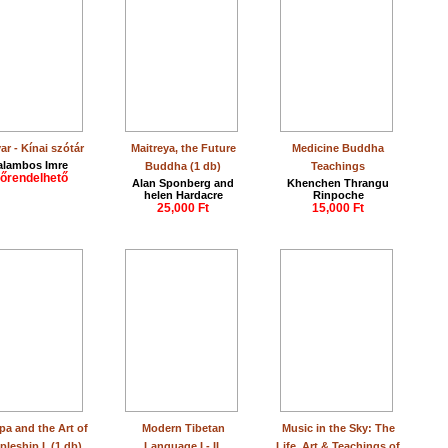
r - Kínai szótár
Maitreya, the Future
Medicine Buddha
alambos Imre
Buddha (1 db)
Teachings
lőrendelhető
Alan Sponberg and
Khenchen Thrangu
helen Hardacre
Rinpoche
25,000 Ft
15,000 Ft
pa and the Art of
Modern Tibetan
Music in the Sky: The
pleship I. (1 db)
Language I.- II.
Life, Art & Teachings of