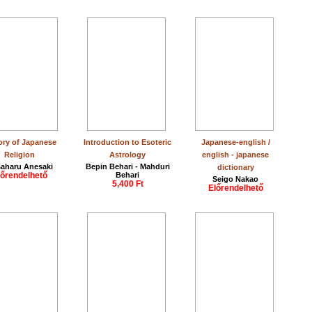
ory of Japanese
Introduction to Esoteric
Japanese-english /
Religion
Astrology
english - japanese
aharu Anesaki
Bepin Behari - Mahduri
dictionary
lőrendelhető
Behari
Seigo Nakao
5,400 Ft
Előrendelhető