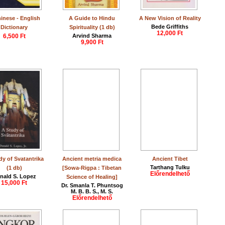
inese - English
A Guide to Hindu
A New Vision of Reality
Bede Griffiths
Dictionary
Spirituality (1 db)
12,000 Ft
6,500 Ft
Arvind Sharma
9,900 Ft
dy of Svatantrika
Ancient metria medica
Ancient Tibet
Tarthang Tulku
(1 db)
[Sowa-Rigpa : Tibetan
Előrendelhető
nald S. Lopez
Science of Healing]
15,000 Ft
Dr. Smanla T. Phuntsog
M. B. B. S., M. S.
Előrendelhető