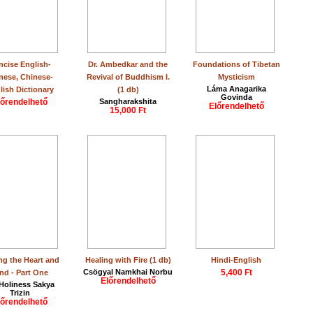
cise English-
Dr. Ambedkar and the
Foundations of Tibetan
nese, Chinese-
Revival of Buddhism I.
Mysticism
Láma Anagarika
lish Dictionary
(1 db)
Govinda
lőrendelhető
Sangharakshita
Előrendelhető
15,000 Ft
ng the Heart and
Healing with Fire (1 db)
Hindi-English
Csögyal Namkhai Norbu
5,400 Ft
nd - Part One
Előrendelhető
 Holiness Sakya
Trizin
lőrendelhető