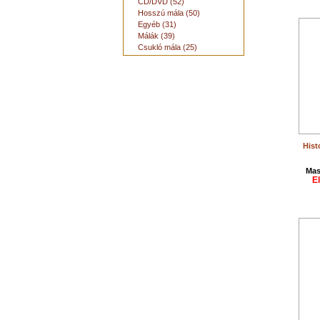
CD/DVD (52)
Hosszú mála (50)
Egyéb (31)
Málák (39)
Csukló mála (25)
Hist
Mas
E