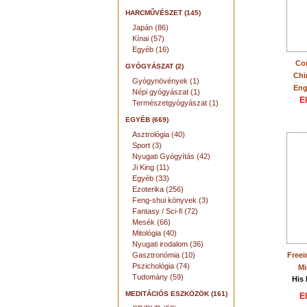
HARCMŰVÉSZET (145)
Japán (86)
Kínai (57)
Egyéb (16)
Con
GYÓGYÁSZAT (2)
Chi
Gyógynövények (1)
Eng
Népi gyógyászat (1)
E
Természetgyógyászat (1)
EGYÉB (669)
Asztrológia (40)
Sport (3)
Nyugati Gyógyítás (42)
Ji King (11)
Egyéb (33)
Ezoterika (256)
Feng-shui könyvek (3)
Fantasy / Sci-fi (72)
Mesék (66)
Mitológia (40)
Nyugati irodalom (36)
Gasztronómia (10)
Freei
Pszichológia (74)
Mi
Tudomány (59)
His
MEDITÁCIÓS ESZKÖZÖK (161)
E