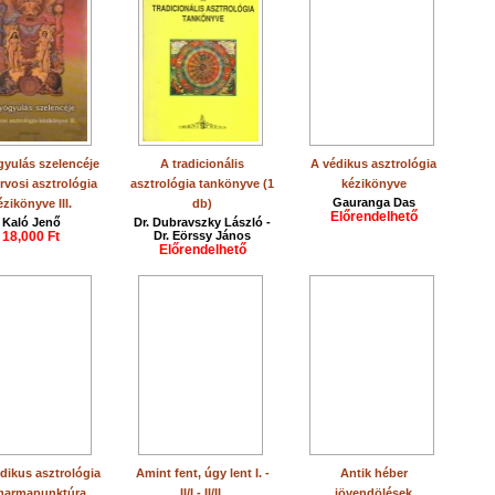
yulás szelencéje
A tradicionális
A védikus asztrológia
rvosi asztrológia
asztrológia tankönyve (1
kézikönyve
Gauranga Das
ézikönyve III.
db)
Előrendelhető
Kaló Jenő
Dr. Dubravszky László -
18,000 Ft
Dr. Eörssy János
Előrendelhető
dikus asztrológia
Amint fent, úgy lent I. -
Antik héber
marmapunktúra
II/I - II/II.
jövendölések