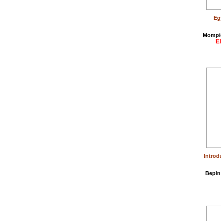
Eg
Mompié
E
Introd
Bepin