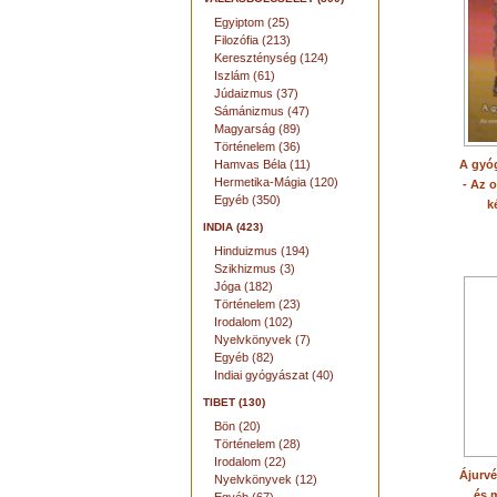
Egyiptom (25)
Filozófia (213)
Kereszténység (124)
Iszlám (61)
Júdaizmus (37)
Sámánizmus (47)
Magyarság (89)
Történelem (36)
Hamvas Béla (11)
A gyóg
Hermetika-Mágia (120)
- Az o
Egyéb (350)
k
INDIA (423)
Hinduizmus (194)
Szikhizmus (3)
Jóga (182)
Történelem (23)
Irodalom (102)
Nyelvkönyvek (7)
Egyéb (82)
Indiai gyógyászat (40)
TIBET (130)
Bön (20)
Történelem (28)
Irodalom (22)
Ájurvé
Nyelvkönyvek (12)
és 