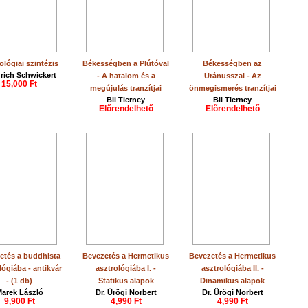
ológiai szintézis
Békességben a Plútóval
Békességben az
drich Schwickert
- A hatalom és a
Uránusszal - Az
15,000 Ft
megújulás tranzítjai
önmegismerés tranzítjai
Bil Tierney
Bil Tierney
Előrendelhető
Előrendelhető
etés a buddhista
Bevezetés a Hermetikus
Bevezetés a Hermetikus
lógiába - antikvár
asztrológiába I. -
asztrológiába II. -
- (1 db)
Statikus alapok
Dinamikus alapok
arek László
Dr. Ürögi Norbert
Dr. Ürögi Norbert
9,900 Ft
4,990 Ft
4,990 Ft