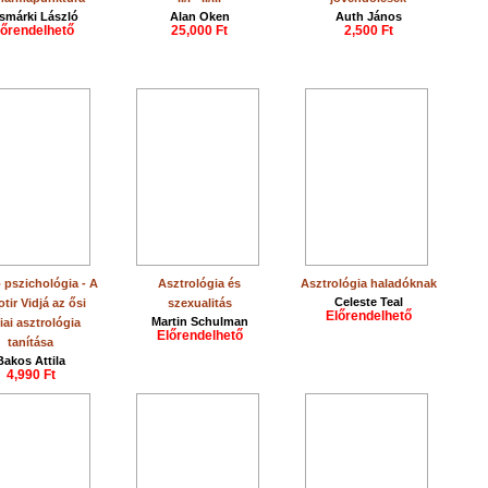
smárki László
Alan Oken
Auth János
lőrendelhető
25,000 Ft
2,500 Ft
 pszichológia - A
Asztrológia és
Asztrológia haladóknak
Celeste Teal
tir Vidjá az ősi
szexualitás
Előrendelhető
Martin Schulman
iai asztrológia
Előrendelhető
tanítása
Bakos Attila
4,990 Ft