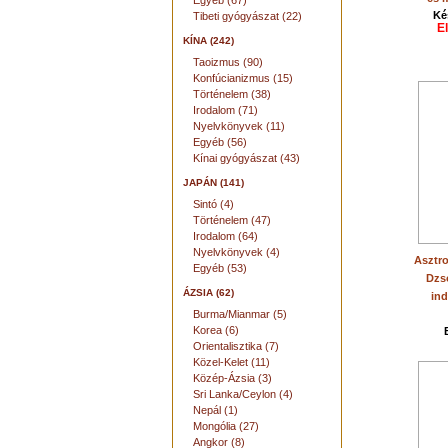
Egyéb (67)
Ké
Tibeti gyógyászat (22)
E
KÍNA (242)
Taoizmus (90)
Konfúcianizmus (15)
Történelem (38)
Irodalom (71)
Nyelvkönyvek (11)
Egyéb (56)
Kínai gyógyászat (43)
JAPÁN (141)
Sintó (4)
Történelem (47)
Irodalom (64)
Nyelvkönyvek (4)
Asztro
Egyéb (53)
Dzso
ÁZSIA (62)
ind
Burma/Mianmar (5)
Korea (6)
Orientalisztika (7)
Közel-Kelet (11)
Közép-Ázsia (3)
Sri Lanka/Ceylon (4)
Nepál (1)
Mongólia (27)
Angkor (8)