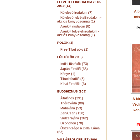
FELVÉTELI IRODALOM 2018-
2019 (14)
A b
Kötelező irodalom (7)
mis
Kötelező felvételi irodalom -
akciós könyvcsomag (1)
Ajánlott irodalom (8)
P
Ajánlott felvételi irodalom -
akciós könyvcsomag (1)
PÓLÓK (3)
Free Tibet póló (1)
FÜSTÖLŐK (118)
Indiai füstölők (73)
Japán füstölő (33)
Könyv (1)
Tibeti füstölő (8)
Kínai füstölők (3)
BUDDHIZMUS (809)
Általános (291)
A fé
Théraváda (80)
Védi
Mahájána (53)
kön
Zen/Csan (138)
Vadzsrajána (362)
Dzogchen (78)
E
Őszentsége a Dalai Láma
(53)
VALLÁSBÖLCSELET (800)