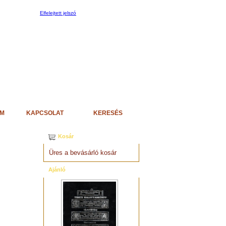
Elfelejtett jelszó
EM
KAPCSOLAT
KERESÉS
Kosár
Üres a bevásárló kosár
Ajánló