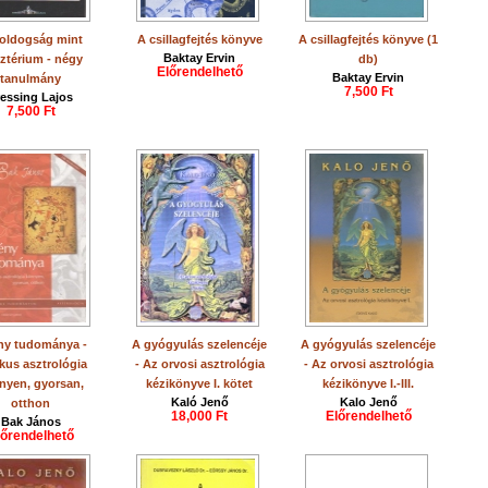
oldogság mint
A csillagfejtés könyve
A csillagfejtés könyve (1
Baktay Ervin
ztérium - négy
db)
Előrendelhető
Baktay Ervin
tanulmány
7,500 Ft
ressing Lajos
7,500 Ft
ny tudománya -
A gyógyulás szelencéje
A gyógyulás szelencéje
kus asztrológia
- Az orvosi asztrológia
- Az orvosi asztrológia
nyen, gyorsan,
kézikönyve I. kötet
kézikönyve I.-III.
Kaló Jenő
Kalo Jenő
otthon
18,000 Ft
Előrendelhető
Bak János
lőrendelhető