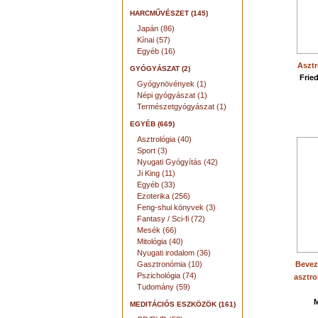
HARCMŰVÉSZET (145)
Japán (86)
Kínai (57)
Egyéb (16)
Asztr
GYÓGYÁSZAT (2)
Frie
Gyógynövények (1)
Népi gyógyászat (1)
Természetgyógyászat (1)
EGYÉB (669)
Asztrológia (40)
Sport (3)
Nyugati Gyógyítás (42)
Ji King (11)
Egyéb (33)
Ezoterika (256)
Feng-shui könyvek (3)
Fantasy / Sci-fi (72)
Mesék (66)
Mitológia (40)
Nyugati irodalom (36)
Gasztronómia (10)
Bevez
Pszichológia (74)
asztro
Tudomány (59)
M
MEDITÁCIÓS ESZKÖZÖK (161)