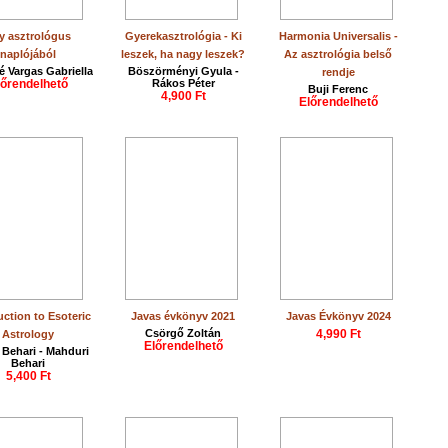
y asztrológus
Gyerekasztrológia - Ki
Harmonia Universalis -
naplójából
leszek, ha nagy leszek?
Az asztrológia belső
 Vargas Gabriella
Böszörményi Gyula -
rendje
lőrendelhető
Rákos Péter
Buji Ferenc
4,900 Ft
Előrendelhető
uction to Esoteric
Javas évkönyv 2021
Javas Évkönyv 2024
Csörgő Zoltán
4,990 Ft
Astrology
Előrendelhető
 Behari - Mahduri
Behari
5,400 Ft