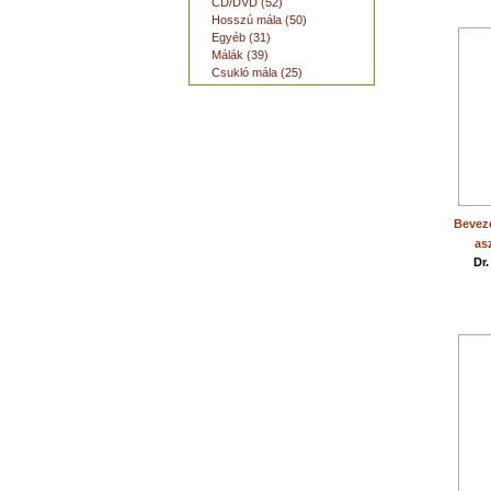
CD/DVD (52)
Hosszú mála (50)
Egyéb (31)
Málák (39)
Csukló mála (25)
Beveze
asz
Dr.