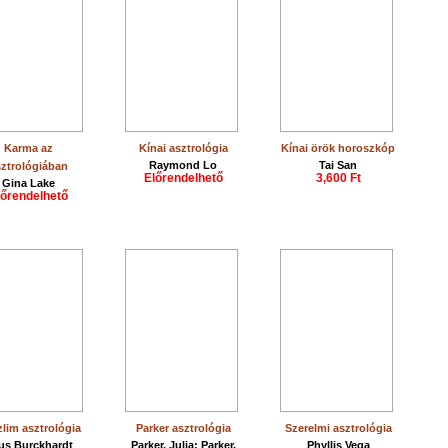
Karma az
Kínai asztrológia
Kínai örök horoszkóp
Raymond Lo
Tai San
ztrológiában
Előrendelhető
3,600 Ft
Gina Lake
lőrendelhető
lim asztrológia
Parker asztrológia
Szerelmi asztrológia
tus Burckhardt
Parker, Julia; Parker,
Phyllis Vega