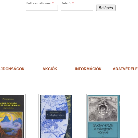
Felhasználói név:
*
Jelszó:
*
ÚJDONSÁGOK
AKCIÓK
INFORMÁCIÓK
ADATVÉDEL