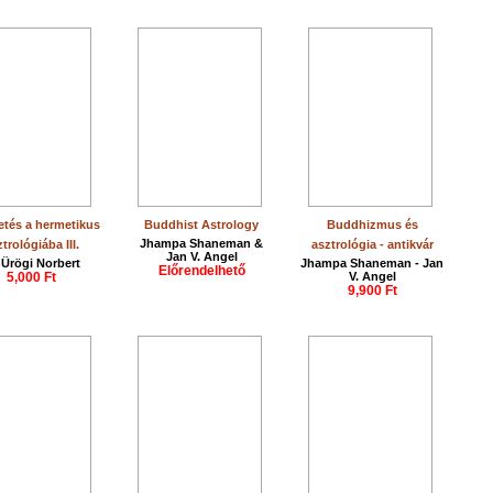
tés a hermetikus
Buddhist Astrology
Buddhizmus és
Jhampa Shaneman &
trológiába III.
asztrológia - antikvár
Jan V. Angel
 Ürögi Norbert
Jhampa Shaneman - Jan
Előrendelhető
5,000 Ft
V. Angel
9,900 Ft