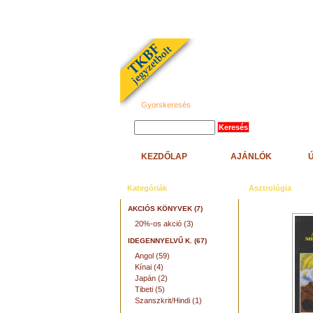
Gyorskeresés
KEZDŐLAP
AJÁNLÓK
Kategóriák
Asztrológia
AKCIÓS KÖNYVEK (7)
20%-os akció (3)
IDEGENNYELVŰ K. (67)
Angol (59)
Kínai (4)
Japán (2)
Tibeti (5)
Szanszkrit/Hindi (1)