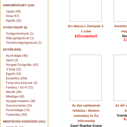
HARCMŰVÉSZET (145)
Japán (86)
Kínai (57)
Egyéb (16)
Ars Natura I. évfolyam 1-
Atomfizi
GYÓGYÁSZAT (2)
2 szám
meg
Gyógynövények (1)
Előrendelhető
Nie
Népi gyógyászat (1)
2,
Természetgyógyászat (1)
EGYÉB (669)
Asztrológia (40)
Sport (3)
Nyugati Gyógyítás (42)
Ji King (11)
Egyéb (33)
Ezoterika (256)
Feng-shui könyvek (3)
Fantasy / Sci-fi (72)
Mesék (66)
Mitológia (40)
Nyugati irodalom (36)
Gasztronómia (10)
Az élet rejtélyeinek
Az élő 
Pszichológia (74)
feltárása - Modern
k
Tudomány (59)
Grandp
tudomány és ősi
4,
bölcsesség
MEDITÁCIÓS ESZKÖZÖK (161)
Gauri Shankar Gupta