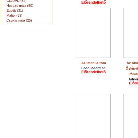
CD/DVD (52)
Előrendelhető
Hosszú mála (50)
Egyéb (31)
Málák (39)
Csukló mála (25)
Az isteni a-tom
Az óko
Leon lederman
Őslényt
Előrendelhető
római
Adrie
Előr