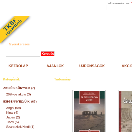
Felhasználói név:
Gyorskeresés
KEZDŐLAP
AJÁNLÓK
ÚJDONSÁGOK
AKCI
Kategóriák
Tudomány
AKCIÓS KÖNYVEK (7)
20%-os akció (3)
IDEGENNYELVŰ K. (67)
Angol (59)
Kínai (4)
Japán (2)
Tibeti (5)
Szanszkrit/Hindi (1)