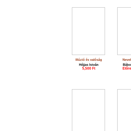
lllúzió és valóság
Nevel
Héjjas István
Bábos
5,500 Ft
Előr