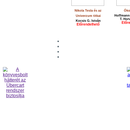
Nikola Tesla és az
Óko
Hoffmann
Univerzum titkai
T. Hor
Kocsis G. István
Előr
Előrendelhető