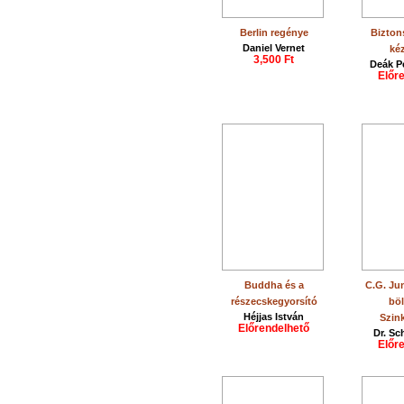
Berlin regénye
Bizton
Daniel Vernet
ké
3,500 Ft
Deák Pé
Előr
Buddha és a
C.G. Jun
részecskegyorsító
böl
Héjjas István
Szin
Előrendelhető
Dr. Sc
Előr