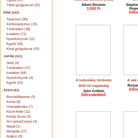
Egyéb (67)
Albert Einstein
Stephe
Tibeti gyógyászat (22)
3,500 Ft
Roge
Előr
KÍNA (242)
Taoizmus (90)
Konfúcianizmus (15)
Történelem (38)
Irodalom (71)
Nyelvkönyvek (11)
Egyéb (56)
Kínai gyógyászat (43)
JAPÁN (141)
Sintó (4)
Történelem (47)
Irodalom (64)
Nyelvkönyvek (4)
A tudomány története
A vak 
Egyéb (53)
Richa
1543-tól napjainkig
Előr
ÁZSIA (62)
John Gribbin
Előrendelhető
Burma/Mianmar (5)
Korea (6)
Orientalisztika (7)
Közel-Kelet (11)
Közép-Ázsia (3)
Sri Lanka/Ceylon (4)
Nepál (1)
Mongólia (27)
Angkor (8)