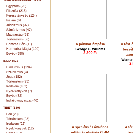
Egyiptom (25)
Filozófia (213)
Kereszténység (124)
Iszlám (61)
Júdaizmus (37)
Sámánizmus (47)
Magyarság (89)
Történelem (36)
Hamvas Béla (11)
A pónihal lámpása
A rész 
Hermetika-Mágia (120)
George C. Williams
beszél
3,300 Ft
Egyéb (350)
atom
Werner
INDIA (423)
2,
Hinduizmus (194)
Szikhizmus (3)
Jóga (182)
Történelem (23)
Irodalom (102)
Nyelvkönyvek (7)
Egyéb (82)
Indiai gyógyászat (40)
TIBET (130)
Bön (20)
Történelem (28)
Irodalom (22)
A speciális és általános
A tér
Nyelvkönyvek (12)
relitivitás elmélete (1 db)
ter