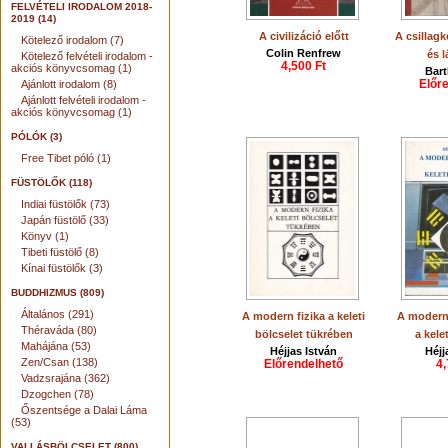
FELVÉTELI IRODALOM 2018-
2019 (14)
A civilizáció előtt
A csillag
Kötelező irodalom (7)
Colin Renfrew
és l
Kötelező felvételi irodalom -
4,500 Ft
akciós könyvcsomag (1)
Bart
Előr
Ajánlott irodalom (8)
Ajánlott felvételi irodalom -
akciós könyvcsomag (1)
PÓLÓK (3)
Free Tibet póló (1)
FÜSTÖLŐK (118)
Indiai füstölők (73)
Japán füstölő (33)
Könyv (1)
Tibeti füstölő (8)
Kínai füstölők (3)
BUDDHIZMUS (809)
Általános (291)
A modern fizika a keleti
A modern
Théraváda (80)
bölcselet tükrében
a kele
Mahájána (53)
Héjjas István
Héjj
Zen/Csan (138)
Előrendelhető
4,
Vadzsrajána (362)
Dzogchen (78)
Őszentsége a Dalai Láma
(53)
VALLÁSBÖLCSELET (800)