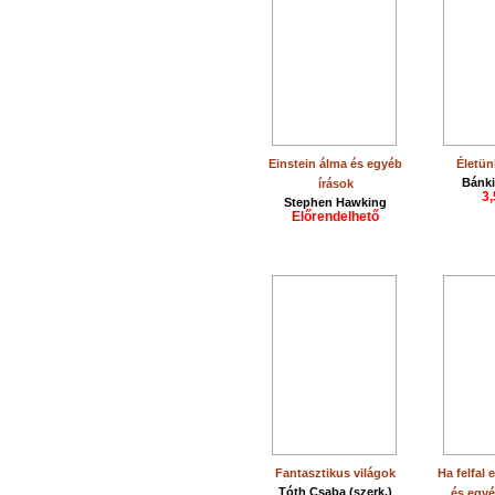
Einstein álma és egyéb
Életün
Bánki
írások
3,
Stephen Hawking
Előrendelhető
Fantasztikus világok
Ha felfal 
Tóth Csaba (szerk.)
és egy