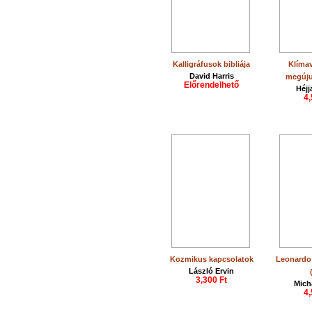
Kalligráfusok bibliája
Klímav
David Harris
megúju
Előrendelhető
Héjj
4,
Kozmikus kapcsolatok
Leonardo 
László Ervin
3,300 Ft
Mich
4,