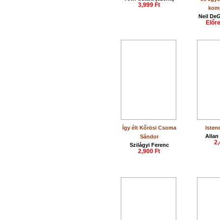
3,999 Ft
komp
Neil De
Előr
Így élt Kőrösi Csoma
Isten
Alla
Sándor
2,
Szilágyi Ferenc
2,900 Ft