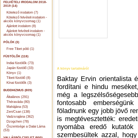
FELVÉTELI IRODALOM 2018-
2019 (14)
Kötelező irodalom (7)
Kötelező felvételi irodalom -
akciós könyvcsomag (1)
Ajánlott irodalom (8)
Ajánlott felvételi irodalom -
akciós könyvcsomag (1)
PÓLÓK (3)
Free Tibet póló (1)
FÜSTÖLŐK (118)
Indiai füstölők (73)
Japán füstölő (33)
A könyv tartalmáról
Könyv (1)
Baktay Ervin orientalista é
Tibeti füstölő (8)
Kínai füstölők (3)
fordítani e hindu meséket,
BUDDHIZMUS (809)
még a legszélsőségesebb
Általános (291)
fontosabb emberségün
Théraváda (80)
Mahájána (53)
föladnunk egy jobb jövő r
Zen/Csan (138)
Vadzsrajána (362)
is megtévesztették: eredet
Dzogchen (78)
nyomába eredő kutatók
Őszentsége a Dalai Láma
(53)
szembesültek azzal, hogy 
VALLÁSBÖLCSELET (800)