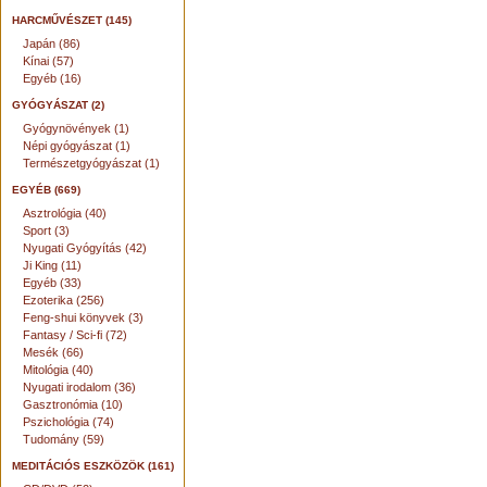
HARCMŰVÉSZET (145)
Japán (86)
Kínai (57)
Egyéb (16)
GYÓGYÁSZAT (2)
Gyógynövények (1)
Népi gyógyászat (1)
Természetgyógyászat (1)
EGYÉB (669)
Asztrológia (40)
Sport (3)
Nyugati Gyógyítás (42)
Ji King (11)
Egyéb (33)
Ezoterika (256)
Feng-shui könyvek (3)
Fantasy / Sci-fi (72)
Mesék (66)
Mitológia (40)
Nyugati irodalom (36)
Gasztronómia (10)
Pszichológia (74)
Tudomány (59)
MEDITÁCIÓS ESZKÖZÖK (161)