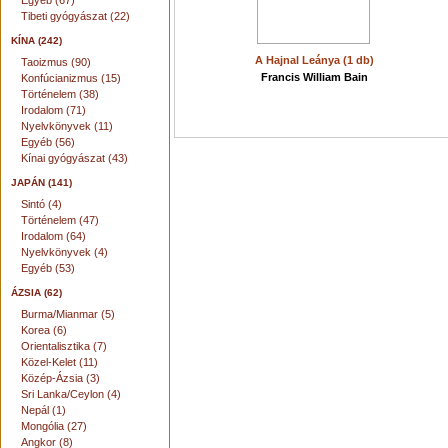
Egyéb (67)
Tibeti gyógyászat (22)
KÍNA (242)
A Hajnal Leánya (1 db)
Taoizmus (90)
Francis William Bain
Konfúcianizmus (15)
Történelem (38)
Irodalom (71)
Nyelvkönyvek (11)
Egyéb (56)
Kínai gyógyászat (43)
JAPÁN (141)
Sintó (4)
Történelem (47)
Irodalom (64)
Nyelvkönyvek (4)
Egyéb (53)
ÁZSIA (62)
Burma/Mianmar (5)
Korea (6)
Orientalisztika (7)
Közel-Kelet (11)
Közép-Ázsia (3)
Sri Lanka/Ceylon (4)
Nepál (1)
Mongólia (27)
Angkor (8)