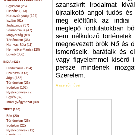
szanszkrit irodalmat kiv
Egyiptom (25)
újraalkotó angol tudós és
Filozófia (213)
Kereszténység (124)
meg előttünk az indiai 
Iszlám (61)
Júdaizmus (37)
meglepő fordulatokban bő
Sámánizmus (47)
sem nélkülöző történetek
Magyarság (89)
Történelem (36)
megnevezett örök Nő és ör
Hamvas Béla (11)
Hermetika-Mágia (120)
ismerőseik, barátaik és e
Egyéb (350)
vagy figyelemmel kísérő i
INDIA (423)
persze mindenek mozgat
Hinduizmus (194)
Szikhizmus (3)
Szerelem.
Jóga (182)
Történelem (23)
A szerző művei
Irodalom (102)
Nyelvkönyvek (7)
Egyéb (82)
Indiai gyógyászat (40)
TIBET (130)
Bön (20)
Történelem (28)
Irodalom (22)
Nyelvkönyvek (12)