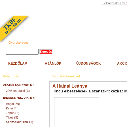
Felhasználói név:
Gyorskeresés
KEZDŐLAP
AJÁNLÓK
ÚJDONSÁGOK
AKCI
Kategóriák
Termékinformációk
AKCIÓS KÖNYVEK (7)
A Hajnal Leánya
Hindu elbeszélések a szanszkrit kézirat
20%-os akció (3)
IDEGENNYELVŰ K. (67)
Angol (59)
Kínai (4)
Japán (2)
Tibeti (5)
Szanszkrit/Hindi (1)