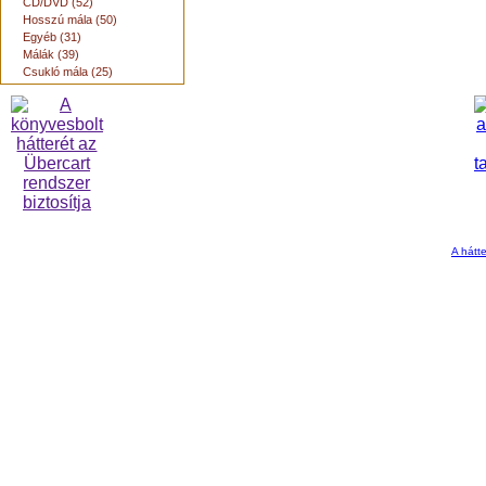
CD/DVD (52)
Hosszú mála (50)
Egyéb (31)
Málák (39)
Csukló mála (25)
A hátte