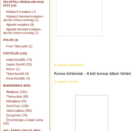
FELVÉTELI IRODALOM 2018-
2019 (14)
Kötelező irodalom (7)
Kötelező felvételi irodalom -
akciós könyvcsomag (1)
Ajánlott irodalom (8)
Ajánlott felvételi irodalom -
akciós könyvcsomag (1)
PÓLÓK (3)
Free Tibet póló (1)
FÜSTÖLŐK (118)
Indiai füstölők (73)
Japán füstölő (33)
A könyv tartalmáról
Könyv (1)
Korea története - A két koreai állam tört
Tibeti füstölő (8)
Kínai füstölők (3)
A szerző művei
BUDDHIZMUS (809)
Általános (291)
Théraváda (80)
Mahájána (53)
Zen/Csan (138)
Vadzsrajána (362)
Dzogchen (78)
Őszentsége a Dalai Láma
(53)
VALLÁSBÖLCSELET (800)