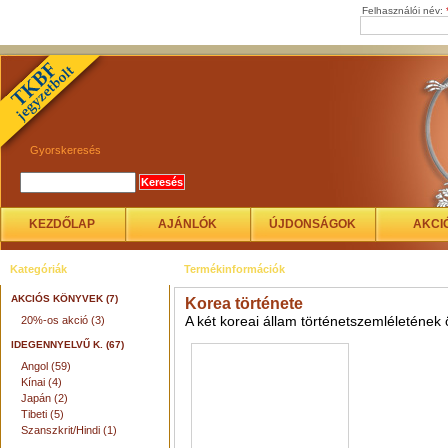
Felhasználói név:
Gyorskeresés
KEZDŐLAP
AJÁNLÓK
ÚJDONSÁGOK
AKCI
Kategóriák
Termékinformációk
AKCIÓS KÖNYVEK (7)
Korea története
A két koreai állam történetszemléletének
20%-os akció (3)
IDEGENNYELVŰ K. (67)
Angol (59)
Kínai (4)
Japán (2)
Tibeti (5)
Szanszkrit/Hindi (1)