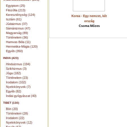
Egyiptom (25)
Filozófia (213)
Kereszténység (124)
Korea - Egy nemzet, két
Iszlám (61)
ország
Júdaizmus (37)
Csoma Mózes
Sámánizmus (47)
Magyarság (89)
Történelem (36)
Hamvas Béla (11)
Hermetika-Mágia (120)
Egyéb (350)
INDIA (423)
Hinduizmus (194)
Szikhizmus (3)
Jóga (182)
Történelem (23)
Irodalom (102)
Nyelvkönyvek (7)
Egyéb (82)
Indiai gyógyászat (40)
TIBET (130)
Bön (20)
Történelem (28)
Irodalom (22)
Nyelvkönyvek (12)