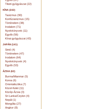
Egyéb (67)
Tibeti gyógyászat (22)
KÍNA (242)
Taoizmus (90)
Konfúcianizmus (15)
Történelem (38)
Irodalom (71)
Nyelvkönyvek (11)
Egyéb (56)
Kínai gyógyászat (43)
JAPÁN (141)
Sintó (4)
Történelem (47)
Irodalom (64)
Nyelvkönyvek (4)
Egyéb (53)
ÁZSIA (62)
Burma/Mianmar (5)
Korea (6)
Orientalisztika (7)
Közel-Kelet (11)
Közép-Ázsia (3)
Sri Lanka/Ceylon (4)
Nepál (1)
Mongólia (27)
Angkor (8)