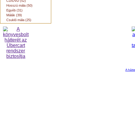
CD/DVD (52)
Hosszú mála (50)
Egyéb (31)
Málák (39)
Csukló mála (25)
A hátte