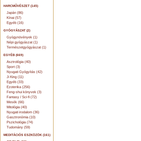
HARCMŰVÉSZET (145)
Japán (86)
Kínai (57)
Egyéb (16)
GYÓGYÁSZAT (2)
Gyógynövények (1)
Népi gyógyászat (1)
Természetgyógyászat (1)
EGYÉB (669)
Asztrológia (40)
Sport (3)
Nyugati Gyógyítás (42)
Ji King (11)
Egyéb (33)
Ezoterika (256)
Feng-shui könyvek (3)
Fantasy / Sci-fi (72)
Mesék (66)
Mitológia (40)
Nyugati irodalom (36)
Gasztronómia (10)
Pszichológia (74)
Tudomány (59)
MEDITÁCIÓS ESZKÖZÖK (161)