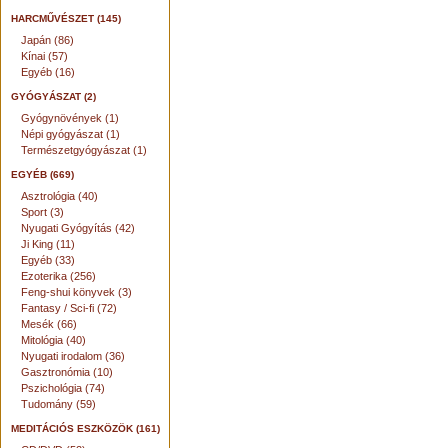
HARCMŰVÉSZET (145)
Japán (86)
Kínai (57)
Egyéb (16)
GYÓGYÁSZAT (2)
Gyógynövények (1)
Népi gyógyászat (1)
Természetgyógyászat (1)
EGYÉB (669)
Asztrológia (40)
Sport (3)
Nyugati Gyógyítás (42)
Ji King (11)
Egyéb (33)
Ezoterika (256)
Feng-shui könyvek (3)
Fantasy / Sci-fi (72)
Mesék (66)
Mitológia (40)
Nyugati irodalom (36)
Gasztronómia (10)
Pszichológia (74)
Tudomány (59)
MEDITÁCIÓS ESZKÖZÖK (161)