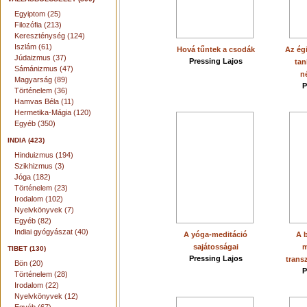
Egyiptom (25)
Filozófia (213)
Kereszténység (124)
Iszlám (61)
Hová tűntek a csodák
Az égi
Júdaizmus (37)
Pressing Lajos
tan
Sámánizmus (47)
n
Magyarság (89)
P
Történelem (36)
Hamvas Béla (11)
Hermetika-Mágia (120)
Egyéb (350)
INDIA (423)
Hinduizmus (194)
Szikhizmus (3)
Jóga (182)
Történelem (23)
Irodalom (102)
Nyelvkönyvek (7)
Egyéb (82)
Indiai gyógyászat (40)
A yóga-meditáció
A 
sajátosságai
m
TIBET (130)
Pressing Lajos
trans
Bön (20)
P
Történelem (28)
Irodalom (22)
Nyelvkönyvek (12)