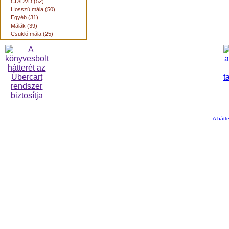
CD/DVD (52)
Hosszú mála (50)
Egyéb (31)
Málák (39)
Csukló mála (25)
A hátte