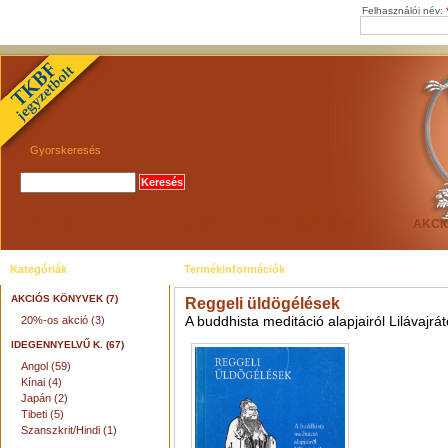
Felhasználói név:
Gyorskeresés
KEZDŐLAP
AJÁNLÓK
ÚJDONSÁGOK
AKCI
Kategóriák
Termékinformációk
AKCIÓS KÖNYVEK (7)
Reggeli üldögélések
A buddhista meditáció alapjairól Lilávajrá
20%-os akció (3)
IDEGENNYELVŰ K. (67)
Angol (59)
Kínai (4)
Japán (2)
Tibeti (5)
Szanszkrit/Hindi (1)