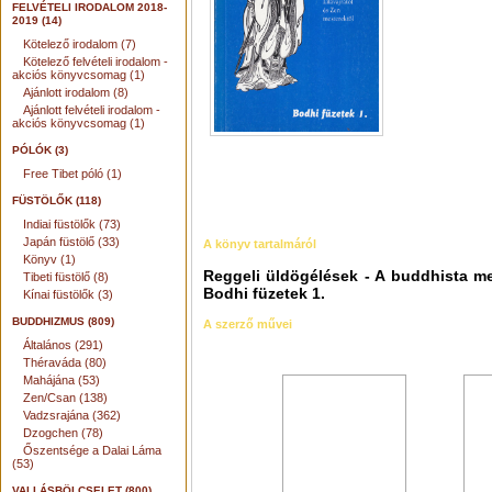
FELVÉTELI IRODALOM 2018-
2019 (14)
Kötelező irodalom (7)
Kötelező felvételi irodalom -
akciós könyvcsomag (1)
Ajánlott irodalom (8)
Ajánlott felvételi irodalom -
akciós könyvcsomag (1)
PÓLÓK (3)
Free Tibet póló (1)
FÜSTÖLŐK (118)
Indiai füstölők (73)
Japán füstölő (33)
A könyv tartalmáról
Könyv (1)
Reggeli üldögélések - A buddhista med
Tibeti füstölő (8)
Bodhi füzetek 1.
Kínai füstölők (3)
BUDDHIZMUS (809)
A szerző művei
Általános (291)
Théraváda (80)
Mahájána (53)
Zen/Csan (138)
Vadzsrajána (362)
Dzogchen (78)
Őszentsége a Dalai Láma
(53)
VALLÁSBÖLCSELET (800)