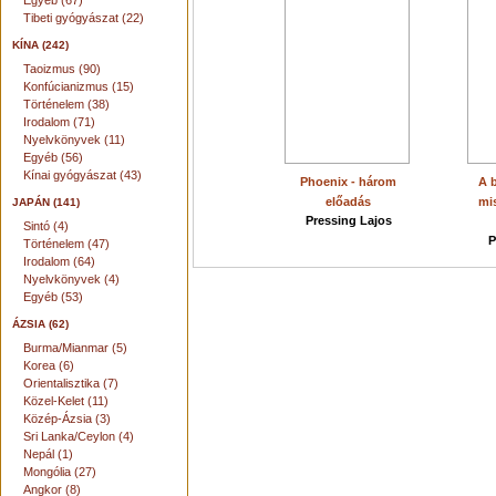
Egyéb (67)
Tibeti gyógyászat (22)
KÍNA (242)
Taoizmus (90)
Konfúcianizmus (15)
Történelem (38)
Irodalom (71)
Nyelvkönyvek (11)
Egyéb (56)
Kínai gyógyászat (43)
Phoenix - három
A 
előadás
mi
JAPÁN (141)
Pressing Lajos
Sintó (4)
P
Történelem (47)
Irodalom (64)
Nyelvkönyvek (4)
Egyéb (53)
ÁZSIA (62)
Burma/Mianmar (5)
Korea (6)
Orientalisztika (7)
Közel-Kelet (11)
Közép-Ázsia (3)
Sri Lanka/Ceylon (4)
Nepál (1)
Mongólia (27)
Angkor (8)