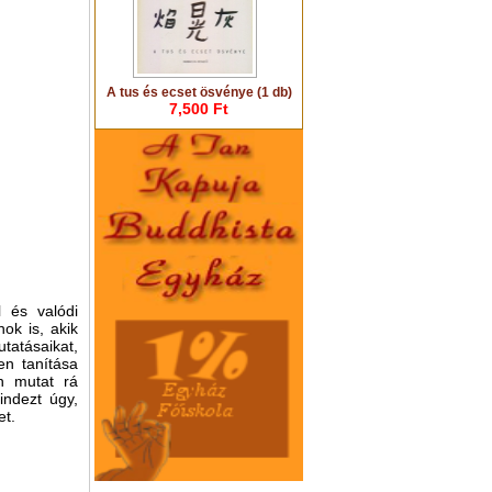
A tus és ecset ösvénye (1 db)
7,500 Ft
l és valódi
ok is, akik
tatásaikat,
en tanítása
en mutat rá
indezt úgy,
et.