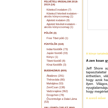
FELVÉTELI IRODALOM 2018-
2019 (14)
Kötelező irodalom (7)
Kötelező felvételi irodalom -
akciós könyvcsomag (1)
Ajánlott irodalom (8)
Ajánlott felvételi irodalom -
akciós könyvcsomag (1)
PÓLÓK (3)
Free Tibet póló (1)
FÜSTÖLŐK (118)
Indiai füstölők (73)
Japán füstölő (33)
A könyv tartalmá
Könyv (1)
A zen koan g
Tibeti füstölő (8)
Kínai füstölők (3)
Jeff Shore az
BUDDHIZMUS (809)
tapasztalatta
érthetően, vi
Általános (291)
hogy azok has
Théraváda (80)
ilyen. Világo
Mahájána (53)
nyugtalanságu
Zen/Csan (138)
hogy megértet
Vadzsrajána (362)
Dzogchen (78)
A szerző művei
Őszentsége a Dalai Láma
(53)
VALLÁSBÖLCSELET (800)