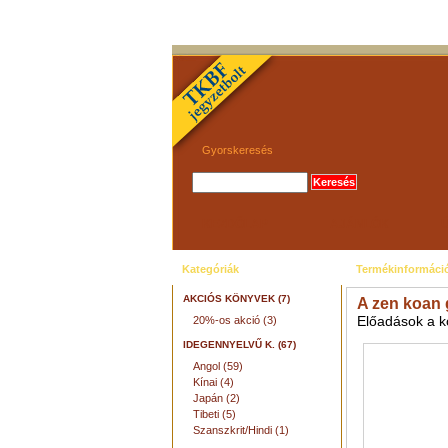
Gyorskeresés
KEZDŐLAP
AJÁNLÓK
Kategóriák
Termékinformáci
AKCIÓS KÖNYVEK (7)
A zen koan 
Előadások a k
20%-os akció (3)
IDEGENNYELVŰ K. (67)
Angol (59)
Kínai (4)
Japán (2)
Tibeti (5)
Szanszkrit/Hindi (1)