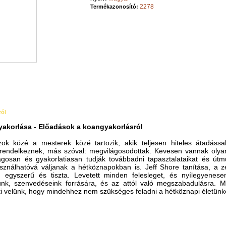
2278
Termékazonosító:
ról
yakorlása - Előadások a koangyakorlásról
ok közé a mesterek közé tartozik, akik teljesen hiteles átadássa
l rendelkeznek, más szóval: megvilágosodottak. Kevesen vannak olyan
lágosan és gyakorlatiasan tudják továbbadni tapasztalataikat és útmu
ználhatóvá váljanak a hétköznapokban is. Jeff Shore tanítása, a z
s, egyszerű és tiszta. Levetett minden felesleget, és nyílegyenes
nk, szenvedéseink forrására, és az attól való megszabadulásra. M
i velünk, hogy mindehhez nem szükséges feladni a hétköznapi életünk