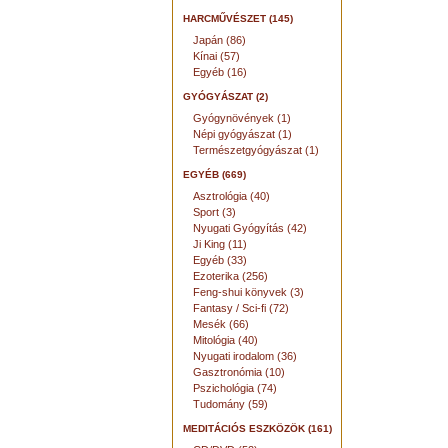
HARCMŰVÉSZET (145)
Japán (86)
Kínai (57)
Egyéb (16)
GYÓGYÁSZAT (2)
Gyógynövények (1)
Népi gyógyászat (1)
Természetgyógyászat (1)
EGYÉB (669)
Asztrológia (40)
Sport (3)
Nyugati Gyógyítás (42)
Ji King (11)
Egyéb (33)
Ezoterika (256)
Feng-shui könyvek (3)
Fantasy / Sci-fi (72)
Mesék (66)
Mitológia (40)
Nyugati irodalom (36)
Gasztronómia (10)
Pszichológia (74)
Tudomány (59)
MEDITÁCIÓS ESZKÖZÖK (161)