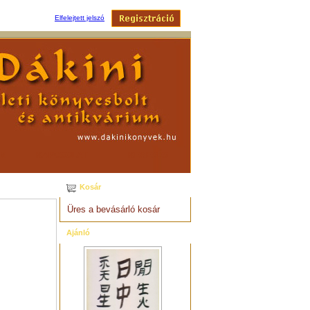
Elfelejtett jelszó
EM
KAPCSOLAT
KERESÉS
Kosár
Üres a bevásárló kosár
Ajánló