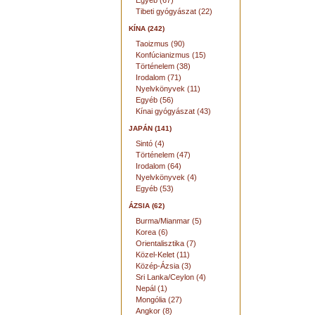
Egyéb (67)
Tibeti gyógyászat (22)
KÍNA (242)
Taoizmus (90)
Konfúcianizmus (15)
Történelem (38)
Irodalom (71)
Nyelvkönyvek (11)
Egyéb (56)
Kínai gyógyászat (43)
JAPÁN (141)
Sintó (4)
Történelem (47)
Irodalom (64)
Nyelvkönyvek (4)
Egyéb (53)
ÁZSIA (62)
Burma/Mianmar (5)
Korea (6)
Orientalisztika (7)
Közel-Kelet (11)
Közép-Ázsia (3)
Sri Lanka/Ceylon (4)
Nepál (1)
Mongólia (27)
Angkor (8)