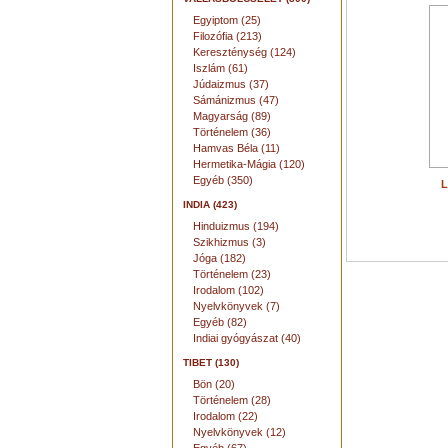
Egyiptom (25)
Filozófia (213)
Kereszténység (124)
Iszlám (61)
Júdaizmus (37)
Sámánizmus (47)
Magyarság (89)
Történelem (36)
Hamvas Béla (11)
Hermetika-Mágia (120)
Egyéb (350)
L
INDIA (423)
Hinduizmus (194)
Szikhizmus (3)
Jóga (182)
Történelem (23)
Irodalom (102)
Nyelvkönyvek (7)
Egyéb (82)
Indiai gyógyászat (40)
TIBET (130)
Bön (20)
Történelem (28)
Irodalom (22)
Nyelvkönyvek (12)