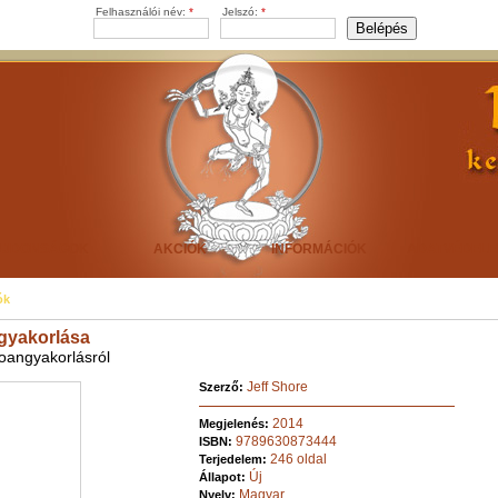
Felhasználói név:
*
Jelszó:
*
ÚJDONSÁGOK
AKCIÓK
INFORMÁCIÓK
ADATVÉDEL
ók
gyakorlása
oangyakorlásról
Jeff Shore
Szerző:
2014
Megjelenés:
9789630873444
ISBN:
246 oldal
Terjedelem:
Új
Állapot:
Magyar
Nyelv: