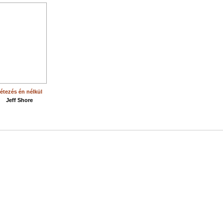
étezés én nélkül
Jeff Shore