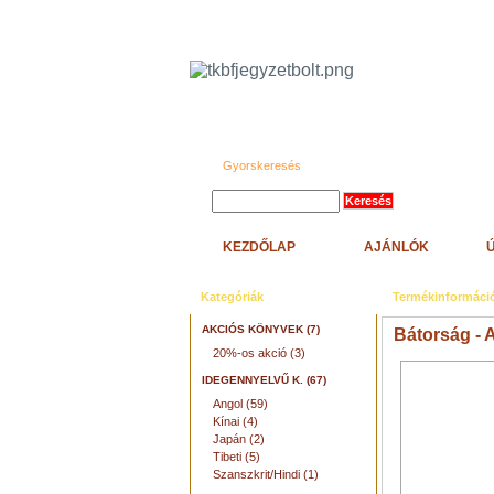
Gyorskeresés
KEZDŐLAP
AJÁNLÓK
Kategóriák
Termékinformáci
AKCIÓS KÖNYVEK (7)
Bátorság - 
20%-os akció (3)
IDEGENNYELVŰ K. (67)
Angol (59)
Kínai (4)
Japán (2)
Tibeti (5)
Szanszkrit/Hindi (1)