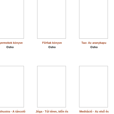
yermekek könyve
Férfiak könyve
Tao: Az aranykapu
Osho
Osho
Osho
thustra - A táncoló
Jóga - Túl téren, időn és
Meditáció - Az első és