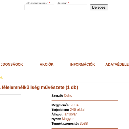
Felhasználói név:
*
Jelszó:
*
ÚJDONSÁGOK
AKCIÓK
INFORMÁCIÓK
ADATVÉDEL
ók
A félelemnélküliség művészete (1 db)
Osho
Szerző:
2004
Megjelenés:
240 oldal
Terjedelem:
antikvár
Állapot:
Magyar
Nyelv:
3588
Termékazonosító: