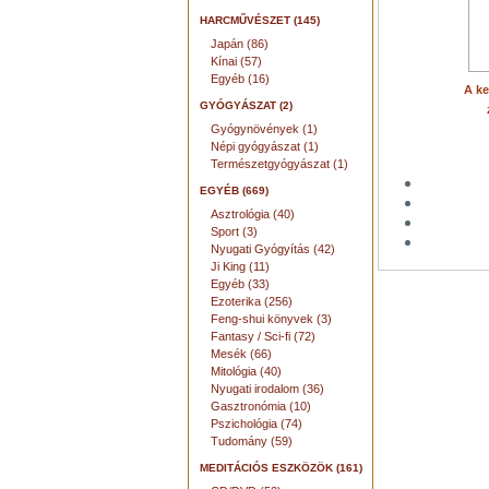
HARCMŰVÉSZET (145)
Japán (86)
Kínai (57)
Egyéb (16)
A ke
GYÓGYÁSZAT (2)
Gyógynövények (1)
Népi gyógyászat (1)
Természetgyógyászat (1)
EGYÉB (669)
Asztrológia (40)
Sport (3)
Nyugati Gyógyítás (42)
Ji King (11)
Egyéb (33)
Ezoterika (256)
Feng-shui könyvek (3)
Fantasy / Sci-fi (72)
Mesék (66)
Mitológia (40)
Nyugati irodalom (36)
Gasztronómia (10)
Pszichológia (74)
Tudomány (59)
MEDITÁCIÓS ESZKÖZÖK (161)