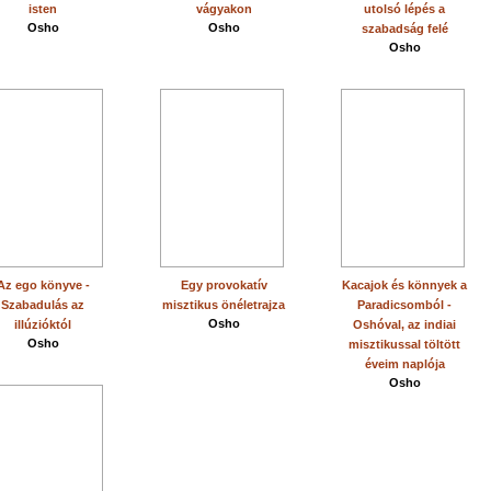
isten
vágyakon
utolsó lépés a
Osho
Osho
szabadság felé
Osho
Az ego könyve -
Egy provokatív
Kacajok és könnyek a
Szabadulás az
misztikus önéletrajza
Paradicsomból -
Osho
illúzióktól
Oshóval, az indiai
Osho
misztikussal töltött
éveim naplója
Osho