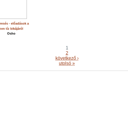
resés - előadások a
zen tíz bikájáról
Osho
1
2
következő ›
utolsó »