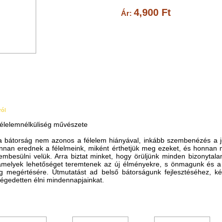
4,900 Ft
Ár:
ról
 félelemnélküliség művészete
a bátorság nem azonos a félelem hiányával, inkább szembenézés a je
nnan erednek a félelmeink, miként érthetjük meg ezeket, és honnan 
embesülni velük. Arra biztat minket, hogy örüljünk minden bizonytal
 amelyek lehetőséget teremtenek az új élményekre, s önmagunk és 
ág megértésére. Útmutatást ad belső bátorságunk fejlesztéséhez, k
légedetten élni mindennapjainkat.