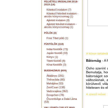
FELVÉTELI IRODALOM 2018-
2019 (14)
Kötelező irodalom (7)
Kötelező felvételi irodalom -
akciós könyvcsomag (1)
Ajánlott irodalom (8)
Ajánlott felvételi irodalom -
akciós könyvcsomag (1)
PÓLÓK (3)
Free Tibet póló (1)
FÜSTÖLŐK (118)
Indiai füstölők (73)
Japán füstölő (33)
A könyv tartalmá
Könyv (1)
Bátorság
- A
Tibeti füstölő (8)
Kínai füstölők (3)
Osho szerint 
BUDDHIZMUS (809)
Bemutatja, ho
bátorságot sz
Általános (291)
változásnak,
Théraváda (80)
körülvevő vil
Mahájána (53)
hitelesen és e
Zen/Csan (138)
Vadzsrajána (362)
A szerző művei
Dzogchen (78)
Őszentsége a Dalai Láma
(53)
VALLÁSBÖLCSELET (800)