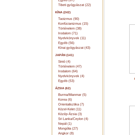
Egyéb (67)
Tibeti gyógyászat (22)
KÍNA (242)
Taoizmus (90)
Konfúcianizmus (15)
Történelem (38)
Irodalom (71)
Nyelvkönyvek (11)
Egyéb (56)
Kínai gyógyászat (43)
JAPÁN (141)
Sintó (4)
Történelem (47)
Irodalom (64)
Nyelvkönyvek (4)
Egyéb (53)
ÁZSIA (62)
Burma/Mianmar (5)
Korea (6)
Orientalisztika (7)
Közel-Kelet (11)
Közép-Ázsia (3)
Sri Lanka/Ceylon (4)
Nepál (1)
Mongólia (27)
Angkor (8)