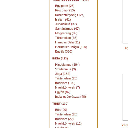
Egyiptom (25)
Filozófia (213)
Kereszténység (124)
Iszlám (61)
Júdaizmus (37)
Sámánizmus (47)
Magyarság (89)
Történelem (36)
Hamvas Béla (11)
Hermetika-Mágia (120)
G
Egyéb (350)
INDIA (423)
Hinduizmus (194)
Szikhizmus (3)
Jóga (182)
Történelem (23)
Irodalom (102)
Nyelvkönyvek (7)
Egyéb (82)
Indiai gyógyászat (40)
TIBET (130)
Bön (20)
Történelem (28)
Irodalom (22)
Nyelvkönyvek (12)
Zara