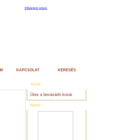
Elfelejtett jelszó
EM
KAPCSOLAT
KERESÉS
Kosár
Üres a bevásárló kosár
Ajánló