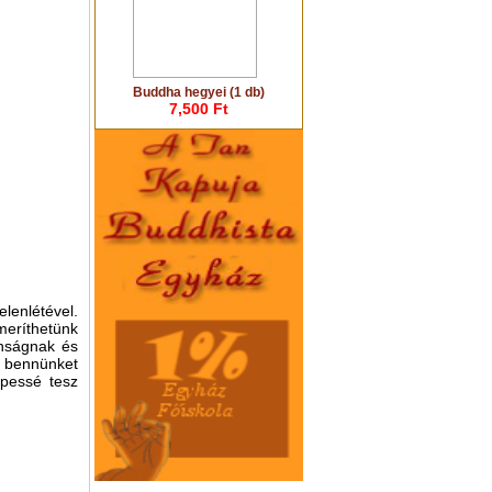
Buddha hegyei (1 db)
7,500 Ft
lenlétével.
meríthetünk
anságnak és
a bennünket
épessé tesz