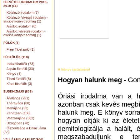
FELVÉTELI IRODALOM 2018-
2019 (14)
Kötelező irodalom (7)
Kötelező felvételi irodalom -
akciós könyvcsomag (1)
Ajánlott irodalom (8)
Ajánlott felvételi irodalom -
akciós könyvcsomag (1)
PÓLÓK (3)
Free Tibet póló (1)
FÜSTÖLŐK (118)
Indiai füstölők (73)
Japán füstölő (33)
A könyv tartalmáról
Könyv (1)
Hogyan halunk meg -
Gond
Tibeti füstölő (8)
Kínai füstölők (3)
BUDDHIZMUS (809)
Óriási irodalma van a h
Általános (291)
azonban csak kevés megbí
Théraváda (80)
Mahájána (53)
halunk meg. E könyv sorra
Zen/Csan (138)
Vadzsrajána (362)
hogyan oltják ki az élete
Dzogchen (78)
demitologizálja a halált,
Őszentsége a Dalai Láma
(53)
megszabaduljunk e ter
VALLÁSBÖLCSELET (800)