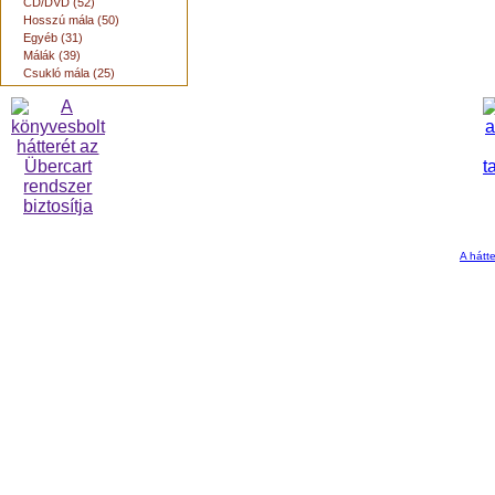
CD/DVD (52)
Hosszú mála (50)
Egyéb (31)
Málák (39)
Csukló mála (25)
A hátte