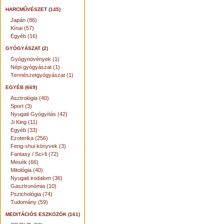
HARCMŰVÉSZET (145)
Japán (86)
Kínai (57)
Egyéb (16)
GYÓGYÁSZAT (2)
Gyógynövények (1)
Népi gyógyászat (1)
Természetgyógyászat (1)
EGYÉB (669)
Asztrológia (40)
Sport (3)
Nyugati Gyógyítás (42)
Ji King (11)
Egyéb (33)
Ezoterika (256)
Feng-shui könyvek (3)
Fantasy / Sci-fi (72)
Mesék (66)
Mitológia (40)
Nyugati irodalom (36)
Gasztronómia (10)
Pszichológia (74)
Tudomány (59)
MEDITÁCIÓS ESZKÖZÖK (161)