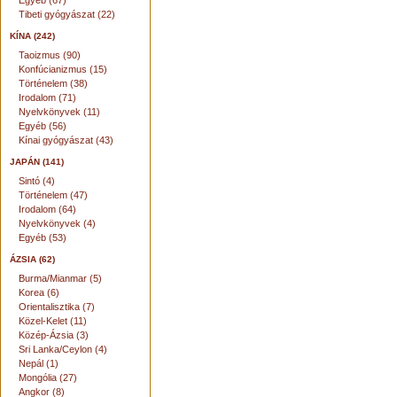
Egyéb (67)
Tibeti gyógyászat (22)
KÍNA (242)
Taoizmus (90)
Konfúcianizmus (15)
Történelem (38)
Irodalom (71)
Nyelvkönyvek (11)
Egyéb (56)
Kínai gyógyászat (43)
JAPÁN (141)
Sintó (4)
Történelem (47)
Irodalom (64)
Nyelvkönyvek (4)
Egyéb (53)
ÁZSIA (62)
Burma/Mianmar (5)
Korea (6)
Orientalisztika (7)
Közel-Kelet (11)
Közép-Ázsia (3)
Sri Lanka/Ceylon (4)
Nepál (1)
Mongólia (27)
Angkor (8)