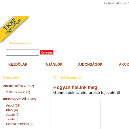
Felhasználói név:
Gyorskeresés
KEZDŐLAP
AJÁNLÓK
ÚJDONSÁGOK
AKCI
Kategóriák
Termékinformációk
AKCIÓS KÖNYVEK (7)
Hogyan halunk meg
Gondolatok az élet urolsó fejezetéről
20%-os akció (3)
IDEGENNYELVŰ K. (67)
Angol (59)
Kínai (4)
Japán (2)
Tibeti (5)
Szanszkrit/Hindi (1)