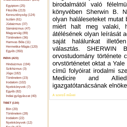
birodalmától való félel
Egyiptom (25)
könyvében Sherwin B. N
Filozófia (213)
Kereszténység (124)
olyan haláleseteket mutat
Iszlám (61)
Júdaizmus (37)
miért halt meg valaki, 
Sámánizmus (47)
átélésének olyan leírását a
Magyarság (89)
Történelem (36)
saját halálunkat illet
Hamvas Béla (11)
Hermetika-Mágia (120)
választás. SHERWIN
Egyéb (350)
orvostudomány története c
INDIA (423)
orvstörténetet oktat a Yal
Hinduizmus (194)
Szikhizmus (3)
című folyóirat irodalmi sz
Jóga (182)
Medicire and Allie
Történelem (23)
Irodalom (102)
igazgatótanácsának elnöke
Nyelvkönyvek (7)
Egyéb (82)
A szerző művei
Indiai gyógyászat (40)
TIBET (130)
Bön (20)
Történelem (28)
Irodalom (22)
Nyelvkönyvek (12)