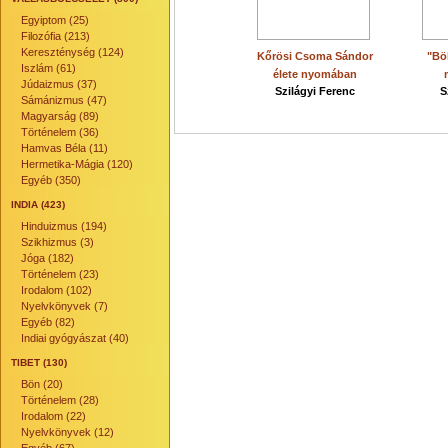
Egyiptom (25)
Filozófia (213)
Kereszténység (124)
Kőrösi Csoma Sándor
"Bö
Iszlám (61)
élete nyomában
Júdaizmus (37)
Szilágyi Ferenc
S
Sámánizmus (47)
Magyarság (89)
Történelem (36)
Hamvas Béla (11)
Hermetika-Mágia (120)
Egyéb (350)
INDIA (423)
Hinduizmus (194)
Szikhizmus (3)
Jóga (182)
Történelem (23)
Irodalom (102)
Nyelvkönyvek (7)
Egyéb (82)
Indiai gyógyászat (40)
TIBET (130)
Bön (20)
Történelem (28)
Irodalom (22)
Nyelvkönyvek (12)