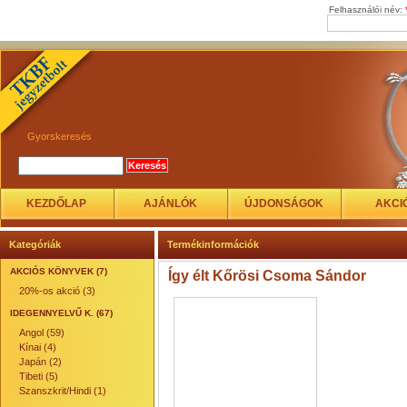
Felhasználói név:
Gyorskeresés
KEZDŐLAP
AJÁNLÓK
ÚJDONSÁGOK
AKCI
Kategóriák
Termékinformációk
AKCIÓS KÖNYVEK (7)
Így élt Kőrösi Csoma Sándor
20%-os akció (3)
IDEGENNYELVŰ K. (67)
Angol (59)
Kínai (4)
Japán (2)
Tibeti (5)
Szanszkrit/Hindi (1)