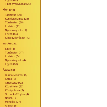
Egyéb (67)
Tibeti gyógyászat (22)
KÍNA (242)
Taoizmus (90)
Konfúcianizmus (15)
Történelem (38)
Irodalom (71)
Nyelvkönyvek (11)
Egyéb (56)
Kínai gyógyászat (43)
JAPÁN (141)
Sintó (4)
Történelem (47)
Irodalom (64)
Nyelvkönyvek (4)
Egyéb (53)
ÁZSIA (62)
Burma/Mianmar (5)
Korea (6)
Orientalisztika (7)
Közel-Kelet (11)
Közép-Ázsia (3)
Sri Lanka/Ceylon (4)
Nepál (1)
Mongólia (27)
Angkor (8)