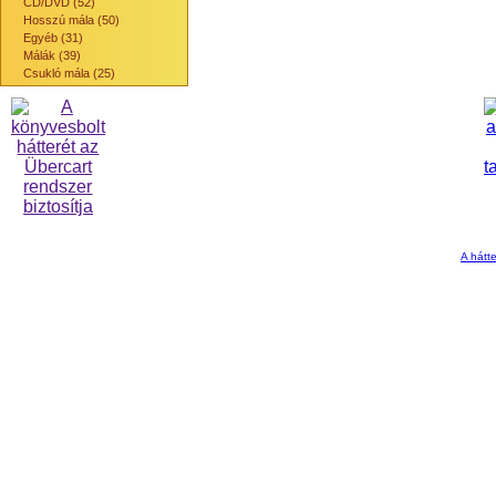
CD/DVD (52)
Hosszú mála (50)
Egyéb (31)
Málák (39)
Csukló mála (25)
A hátte