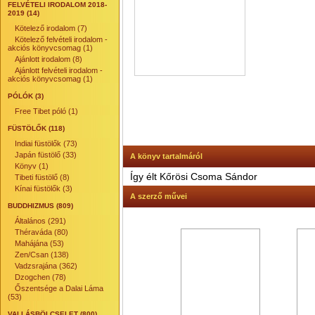
FELVÉTELI IRODALOM 2018-
2019 (14)
Kötelező irodalom (7)
Kötelező felvételi irodalom -
akciós könyvcsomag (1)
Ajánlott irodalom (8)
Ajánlott felvételi irodalom -
akciós könyvcsomag (1)
PÓLÓK (3)
Free Tibet póló (1)
FÜSTÖLŐK (118)
Indiai füstölők (73)
Japán füstölő (33)
A könyv tartalmáról
Könyv (1)
Így élt Kőrösi Csoma Sándor
Tibeti füstölő (8)
Kínai füstölők (3)
A szerző művei
BUDDHIZMUS (809)
Általános (291)
Théraváda (80)
Mahájána (53)
Zen/Csan (138)
Vadzsrajána (362)
Dzogchen (78)
Őszentsége a Dalai Láma
(53)
VALLÁSBÖLCSELET (800)