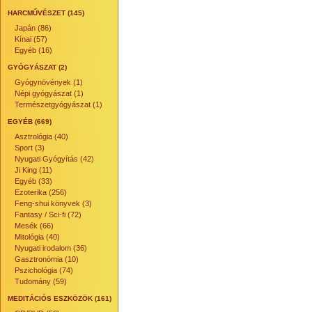
HARCMŰVÉSZET (145)
Japán (86)
Kínai (57)
Egyéb (16)
GYÓGYÁSZAT (2)
Gyógynövények (1)
Népi gyógyászat (1)
Természetgyógyászat (1)
EGYÉB (669)
Asztrológia (40)
Sport (3)
Nyugati Gyógyítás (42)
Ji King (11)
Egyéb (33)
Ezoterika (256)
Feng-shui könyvek (3)
Fantasy / Sci-fi (72)
Mesék (66)
Mitológia (40)
Nyugati irodalom (36)
Gasztronómia (10)
Pszichológia (74)
Tudomány (59)
MEDITÁCIÓS ESZKÖZÖK (161)